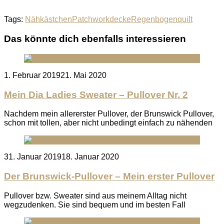
Tags:
Nähkästchen
Patchworkdecke
Regenbogenquilt
Das könnte dich ebenfalls interessieren
Posted
1. Februar 2019
21. Mai 2020
on
Mein Dia Ladies Sweater – Pullover Nr. 2
Nachdem mein allererster Pullover, der Brunswick Pullover,
schon mit tollen, aber nicht unbedingt einfach zu nähenden
Posted
31. Januar 2019
18. Januar 2020
on
Der Brunswick-Pullover – Mein erster Pullover
Pullover bzw. Sweater sind aus meinem Alltag nicht
wegzudenken. Sie sind bequem und im besten Fall