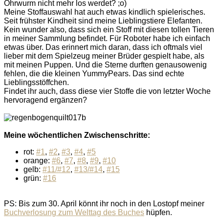
Ohrwurm nicht mehr los werdet? ;o)
Meine Stoffauswahl hat auch etwas kindlich spielerisches.
Seit frühster Kindheit sind meine Lieblingstiere Elefanten.
Kein wunder also, dass sich ein Stoff mit diesen tollen Tieren
in meiner Sammlung befindet. Für Roboter habe ich einfach
etwas über. Das erinnert mich daran, dass ich oftmals viel
lieber mit dem Spielzeug meiner Brüder gespielt habe, als
mit meinen Puppen. Und die Sterne durften genausowenig
fehlen, die die kleinen YummyPears. Das sind echte
Lieblingsstöffchen.
Findet ihr auch, dass diese vier Stoffe die von letzter Woche
hervoragend ergänzen?
Meine wöchentlichen Zwischenschritte:
rot:
#1
,
#2
,
#3
,
#4
,
#5
orange:
#6
,
#7
,
#8
,
#9
,
#10
gelb:
#11/#12
,
#13/#14
,
#15
grün:
#16
PS: Bis zum 30. April könnt ihr noch in den Lostopf meiner
Buchverlosung zum Welttag des Buches
hüpfen.