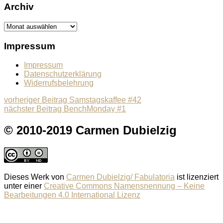
Archiv
Archiv
Impressum
Impressum
Datenschutzerklärung
Widerrufsbelehrung
Beitragsnavigation
Previous
vorheriger Beitrag
Samstagskaffee #42
Next
post:
nächster Beitrag
BenchMonday #1
post:
© 2010-2019 Carmen Dubielzig
Dieses Werk von
Carmen Dubielzig/ Fabulatoria
ist lizenziert
unter einer
Creative Commons Namensnennung – Keine
Bearbeitungen 4.0 International Lizenz