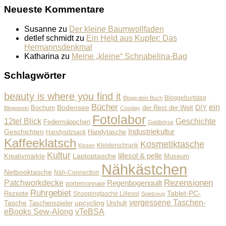
Neueste Kommentare
Susanne
zu
Der kleine Baumwollfaden
detlef schmidt
zu
Ein Held aus Kupfer: Das
Hermannsdenkmal
Katharina
zu
Meine „kleine“ Schnabelina-Bag
Schlagwörter
beauty is where you find it
Bloggeburtstag
Blogg dein Buch
Bücher
ein
Bodensee
der Rest der Welt
DIY
Bochum
Blogowski
Cosplay
Fotolabor
Geschichte
12tel Blick
Federmäppchen
Geldbörse
Industriekultur
Geschichten
Handysitzsack
Handytasche
Kaffeeklatsch
Kosmetiktasche
Kleiderschrank
Kissen
Kultur
lillesol & pelle
Laptoptasche
Museum
Kreativmärkte
Nähkästchen
Netbooktasche
Näh-Connection
Rezensionen
Patchworkdecke
Regenbogenquilt
portemonnaie
Ruhrgebiet
Tablet-PC-
Rezepte
Shoppingtasche Lillesol
Spielzeug
vergessene Taschen-
Tasche
upcycling
Taschenspieler
Urshult
eBooks Sew-Along
vTeBSA