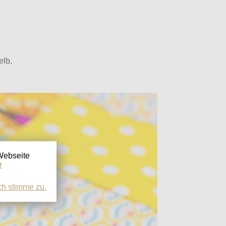
elb,
 Webseite
r
ch stimme zu.