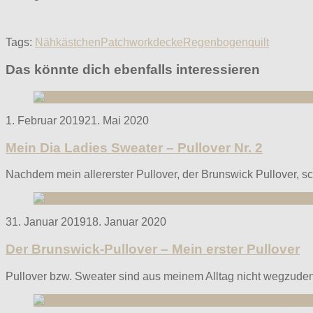
Tags:
Nähkästchen
Patchworkdecke
Regenbogenquilt
Das könnte dich ebenfalls interessieren
Posted
1. Februar 2019
21. Mai 2020
on
Mein Dia Ladies Sweater – Pullover Nr. 2
Nachdem mein allererster Pullover, der Brunswick Pullover, sc
Posted
31. Januar 2019
18. Januar 2020
on
Der Brunswick-Pullover – Mein erster Pullover
Pullover bzw. Sweater sind aus meinem Alltag nicht wegzude