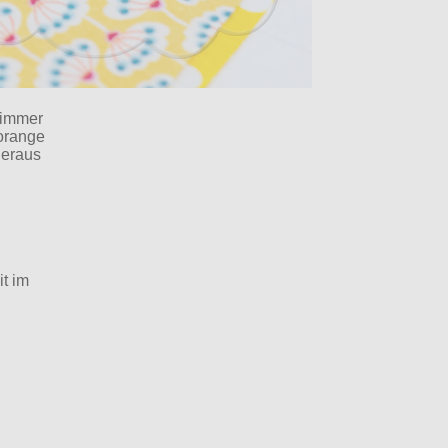
 immer
 orange
heraus
it im