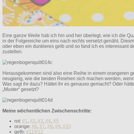
Eine ganze Weile hab ich hin und her überlegt, wie ich die Q
in der Folgereiche um eins nach rechts versetzt genäht. Diesm
oder eben ein dunkleres gelb und so fand ich es interessant
zustellen.
Herausgekommen sind also eine Reihe in einem orangeren gelb
neugierig, wie die beiden Reiehen sich machen werden, wenn
Was sagt ihr dazu? Hättet ihr es genauso gemacht? Oder hätte
„Muster“ gesetzt?
Meine wöchentlichen Zwischenschritte:
rot:
#1
,
#2
,
#3
,
#4
,
#5
orange:
#6
,
#7
,
#8
,
#9
,
#10
gelb:
#11/#12