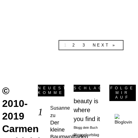
wahrscheinlich
utopisch.…
weiterlesen
1
2
3
NEXT »
©
NEUESTE
SCHLAGWÖRTER
FOLGE
KOMMENTARE
MIR
AUF
beauty is
2010-
Susanne
where
2019
zu
you find it
Der
Carmen
Blogg dein Buch
kleine
Bloggeburtstag
Baumwollfaden