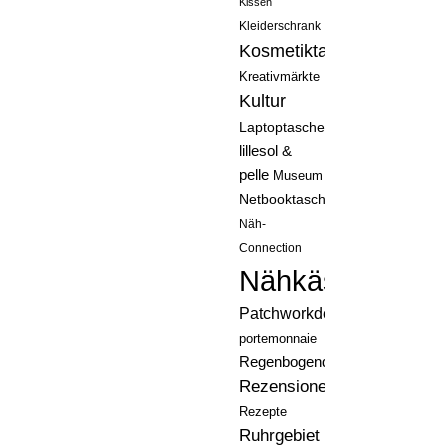
Kissen
Kleiderschrank
Kosmetiktasche
Kreativmärkte
Kultur
Laptoptasche
lillesol &
pelle
Museum
Netbooktasche
Näh-
Connection
Nähkästchen
Patchworkdecke
portemonnaie
Regenbogenquilt
Rezensionen
Rezepte
Ruhrgebiet