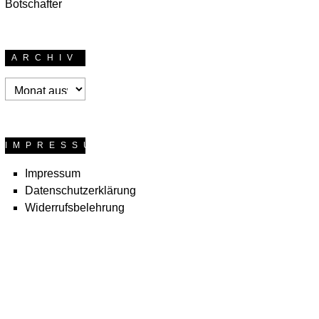
ich von den
Kamerarucksack
anderen sah, desto
immer dabei hatte
mehr wollte ich sie
und dazu eine
auch nähen. Ganz
kleine
ARCHIV
spontan habe ich
Umhängetasche
am Montag
aus Canvas mit
Archiv
schließlich doch
meinem
entscheiden sie
„Standartkram“. Das
noch zu…
Wechseln der
weiterlesen
Objektive gestaltet
IMPRESSUM
sich dabei allerdings
immer als großer
Impressum
Akt, da ich den
Datenschutzerklärung
Rucksack dafür
Widerrufsbelehrung
natürlich abnehmen
musste. Am besten
hatte ich…
weiterlesen