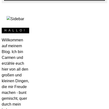
HALLO!
POSTED
6. JUNI 2017
2.
DIY
/
NÄHKÄSTCHEN
ON
Sitzpolster für
APRIL
Willkommen
2020
auf meinem
Gartenstühle fit
Blog. Ich bin
Carmen und
für den Sommer –
erzähle euch
hier von all den
Teil 1:
großen und
Stoffauswahl
kleinen Dingen,
die mir Freude
machen - bunt
[Werbung]* Seit Mitte Januar wohnen
gemischt, quer
wir in unserem 120 Jahre alten
durch mein
Fachwerkhaus. 7 Monate haben