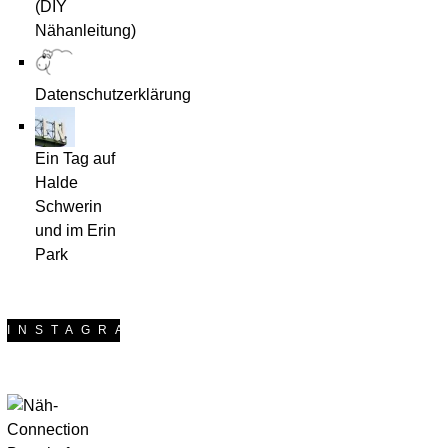
(DIY
originelle Aussehen
Kameratasche für
der Tasche. Ganz
Nähanleitung)
mich. Sie muss
schlicht und doch so
groß genug sein,
besonders, dass
um alle meine
gemusterte Stoffe
Datenschutzerklärung
Objektive
gut zur Geltung
unterzubringen und
kommen. Ich wollte
zusätzlich noch den
so eine Tasche
Kram den ich sonst
Ein Tag auf
nähen, am liebsten
auch immer mit mir
Halde
sofort. Und so ging
herumschleppe ;o)
Schwerin
es nicht nur mir.
Dunkel erinnere ich
und im Erin
Doch auch wir
mich an ein
Park
Probenäher
verlängertes
mussten uns noch
Wochenende in
etwas bis zum
Paris mit dem
fertigen eBook
weltbesten Mann,
INSTAGRAM
gedulden. Als es
bei dem ich meine
schließlich ans
analoge
Probenähen ging,
Spiegelreflexkamera
hatte ich keine Zeit.
plus Objektive in
Je mehr Beispiele
einem kleinen