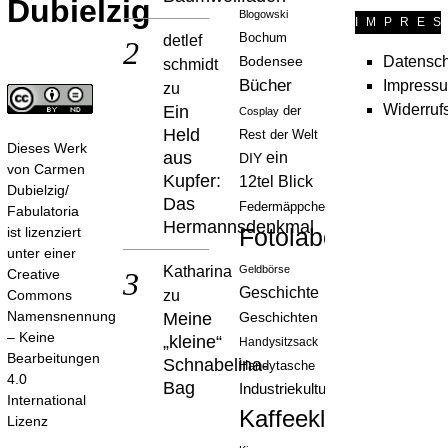
Dubielzig
Blogowski
IMPRE
Bochum
detlef
Datensch
Bodensee
schmidt
Bücher
Impress
zu
Widerruf
Ein
der
Cosplay
Held
Rest der Welt
Dieses Werk
aus
ein
DIY
von
Carmen
Kupfer:
12tel Blick
Dubielzig/
Das
Federmäppchen
Fabulatoria
Hermannsdenkmal
Fotolabor
ist lizenziert
unter einer
Katharina
Geldbörse
Creative
Geschichte
zu
Commons
Namensnennung
Meine
Geschichten
– Keine
„kleine“
Handysitzsack
Bearbeitungen
Schnabelina-
Handytasche
4.0
Bag
Industriekultur
International
Kaffeeklatsch
Lizenz