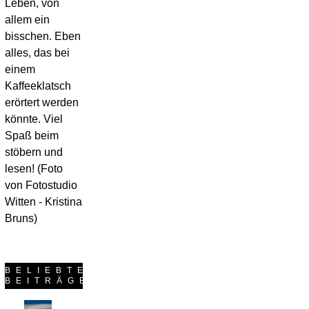
Leben, von
wir zuvor umgebaut. Das meiste in
allem ein
Eigenleistung. Zu unserem Glück sind der
bisschen. Eben
weltbeste Mann und ich beide handwerklich
alles, das bei
geschickt und konnten uns zudem alles
einem
nötige Wissen selbstständig erarbeiten.
Während wir also zunächst einmal abrissen
Kaffeeklatsch
und später Wände mauerten bzw. mit Rigips
erörtert werden
verkleideten, tapezierten und strichen,
könnte. Viel
Laminat legten und Wände und Böden
Spaß beim
fliesten, wuchs unser winziger halbwilder
stöbern und
Garten vor sich hin. Die liebsten
lesen! (Foto
Schwiegereltern halfen im letzten Herbst aus
von Fotostudio
und brachten etwas Ordnung in den
Wildwuchs. Doch seit dem Einzug liegt er
Witten - Kristina
vollkommen in unseren Händen.…
Bruns)
weiterlesen
BELIEBTESTE
BEITRÄGE