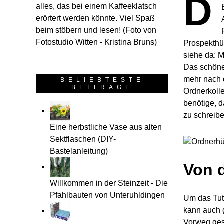
D
alles, das bei einem Kaffeeklatsch
erörtert werden könnte. Viel Spaß
beim stöbern und lesen! (Foto von
Fotostudio Witten - Kristina Bruns)
Prospekthül
siehe da: M
Das schöne
mehr nach 
BELIEBTESTE
BEITRÄGE
Ordnerkoll
benötige, d
zu schreibe
Eine herbstliche Vase aus alten
Sektflaschen (DIY-
Bastelanleitung)
Von d
Willkommen in der Steinzeit - Die
Pfahlbauten von Unteruhldingen
Um das Tuto
kann auch g
Vorweg gesa