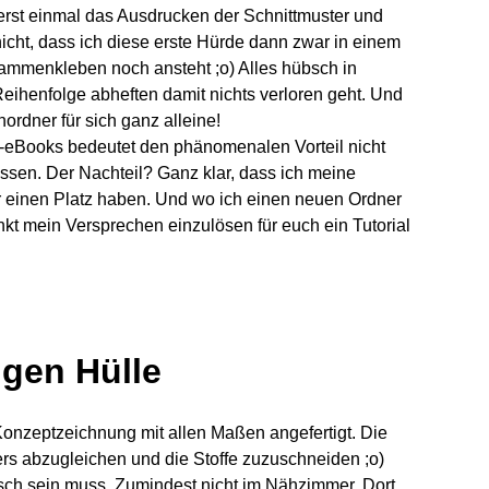
 erst einmal das Ausdrucken der Schnittmuster und
icht, dass ich diese erste Hürde dann zwar in einem
ammenkleben noch ansteht ;o) Alles hübsch in
eihenfolge abheften damit nichts verloren geht. Und
rdner für sich ganz alleine!
-eBooks bedeutet den phänomenalen Vorteil nicht
ssen. Der Nachteil? Ganz klar, dass ich meine
r einen Platz haben. Und wo ich einen neuen Ordner
unkt mein Versprechen einzulösen für euch ein Tutorial
igen Hülle
 Konzeptzeichnung mit allen Maßen angefertigt. Die
ers abzugleichen und die Stoffe zuzuschneiden ;o)
tisch sein muss. Zumindest nicht im Nähzimmer. Dort