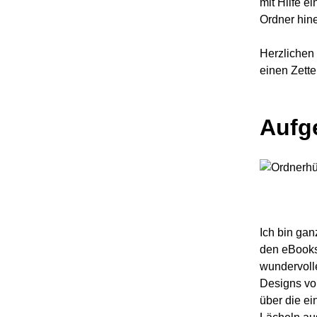
mit Hilfe e
Ordner hin
Herzlichen 
einen Zette
Aufg
Ich bin gan
den eBooks 
wundervoll
Designs von
über die ei