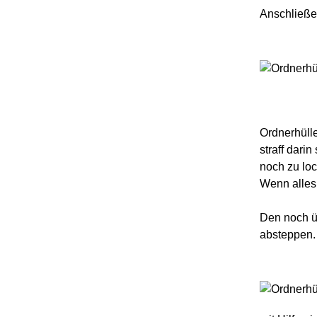
Anschließen
Ordnerhüll
straff dari
noch zu loc
Wenn alles 
Den noch ü
absteppen.