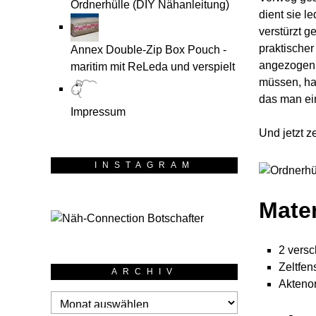
Ordnerhülle (DIY Nähanleitung)
dient sie l
verstürzt g
praktischer
Annex Double-Zip Box Pouch -
angezogen 
maritim mit ReLeda und verspielt
müssen, hab
das man ein
Impressum
Und jetzt z
INSTAGRAM
Mater
2 versc
Zeltfen
ARCHIV
Akteno
Archiv