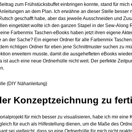
Beitrag zum Frühstücksbuffet einbringen konnte, stand für mich
Anleitungen an dem Plan. Ich erwähne an dieser Stelle besser n
Rutsch geschafft habe, aber das jeweile Ausschneiden und Zus
len eingetütet wollte ich den ganzen Stapel in der Sew-Along R
eine Farbenmix Taschen-eBooks haben jetzt ihren eigene Akteno
 an der Sache? Ein eigener Ordner für alle Farbenmix Taschen
dem richtigen Ordner für eben jene Schnittmuster suchen zu mü
ektion erweitern musste, damit die ausgehefteten eBooks wiede
a ist auch eine neue Ordnerhülle nicht weit. Der perfekte Zeitp
n.
er Konzeptzeichnung zu fert
rialprojekt für mich besser zu visualisieren, habe ich mir eine
leich für euch als Hilfestellung dienen, um die Maße des Ordn
gt sei vielleicht, dass so eine Ordnerhülle für mich nicht prak