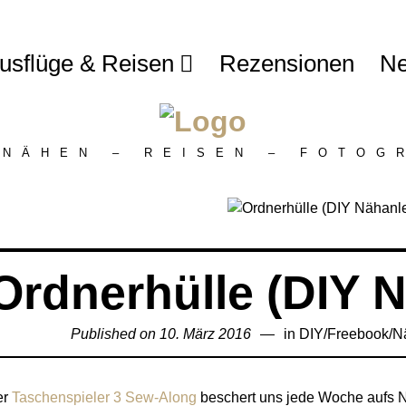
usflüge & Reisen
Rezensionen
Ne
 NÄHEN – REISEN – FOTOG
Ordnerhülle (DIY 
Published on
10. März 2016
2.
in
DIY
/
Freebook
/
N
April
2020
er
Taschenspieler 3 Sew-Along
beschert uns jede Woche aufs 