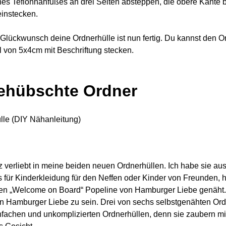
ines Teflonnähfußes an drei Seiten absteppen, die obere Kante bl
einstecken.
Glückwunsch deine Ordnerhülle ist nun fertig. Du kannst den Ord
l von 5x4cm mit Beschriftung stecken.
ehübschte Ordner
z verliebt in meine beiden neuen Ordnerhüllen. Ich habe sie au
für Kinderkleidung für den Neffen oder Kinder von Freunden, h
en „Welcome on Board“ Popeline von Hamburger Liebe genäht. Ü
 Hamburger Liebe zu sein. Drei von sechs selbstgenähten Ordner
nfachen und unkomplizierten Ordnerhüllen, denn sie zaubern mi