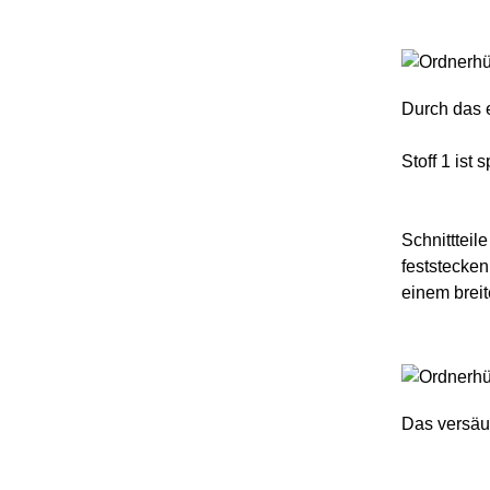
Durch das 
Stoff 1 ist
Schnittteil
feststecke
einem breit
Das versäu