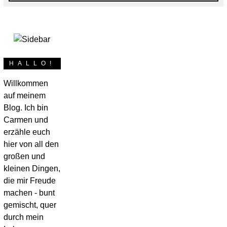
HALLO!
Willkommen
POSTED
23. MÄRZ 2018
17.
NÄHKÄSTCHEN
ON
TS4 Sew Along –
JULI
auf meinem
2018
Blog. Ich bin
mit der Ruckzuck-
Carmen und
erzähle euch
Tasche und der
hier von all den
großen und
RollUp-Tasche in
kleinen Dingen,
den Sommer
die mir Freude
machen - bunt
abtauchen
gemischt, quer
durch mein