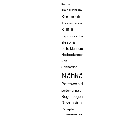
Kissen
Kleiderschrank
Kosmetiktasche
Kreativmärkte
Kultur
Laptoptasche
lillesol &
pelle
Museum
Netbooktasche
Näh-
Connection
Nähkästchen
Patchworkdecke
portemonnaie
Regenbogenquilt
Rezensionen
Rezepte