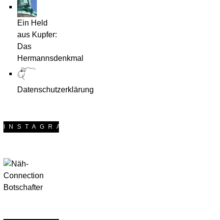
Endlich
dann gemeinsam
Frühling!
genäht und uns
Ein Held
Schon
immer zum
aus Kupfer:
gestern lockte uns
Frühstück bei
Das
das Wetter im
Emma getroffen. 11
Hermannsdenkmal
Ruhrgebiet mit
Wochen heißt für
Sonne und
die meisten von
Temperaturen über
euch auch 11
Datenschutzerklärung
10°C. Ich bilde mir
Taschen. Mein Plan
ein, das läge an den
sah das
tollen
ursprünglich auch
frühlingshaften und
vor, obwohl mir viele
INSTAGRAM
sommerlichen
der Schnitte gar
Täschchen, die
nicht so zusagten.
gerade bei mir im
Viele von euch
Nähzimmer
nähen
entstehen. Der
wahrscheinlich
Taschenspieler Sew
gerade an der
Along von
Lenkertasche. Ich
Frühstück bei
habe heute mit der
Emma geht in die
Reisetasche XXL