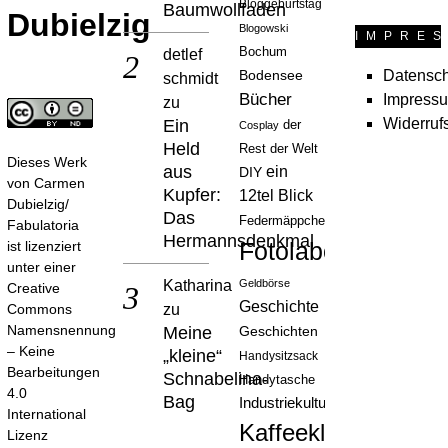
Bloggeburtstag
Baumwollfaden
Dubielzig
Blogowski
IMPRE
Bochum
detlef
Datensch
Bodensee
schmidt
Bücher
Impress
zu
Widerruf
Ein
der
Cosplay
Held
Rest der Welt
Dieses Werk
aus
ein
DIY
von
Carmen
Kupfer:
12tel Blick
Dubielzig/
Das
Federmäppchen
Fabulatoria
Hermannsdenkmal
Fotolabor
ist lizenziert
unter einer
Katharina
Geldbörse
Creative
Geschichte
zu
Commons
Namensnennung
Meine
Geschichten
– Keine
„kleine“
Handysitzsack
Bearbeitungen
Schnabelina-
Handytasche
4.0
Bag
Industriekultur
International
Kaffeeklatsch
Lizenz