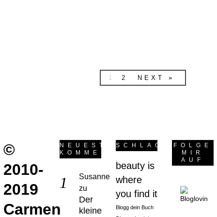
Den Kommentaren
entnehme ich, dass
dabei wohl vor…
weiterlesen
1
2
NEXT »
©
NEUESTE
SCHLAGWÖRTER
FOLGE
KOMMENTARE
MIR
AUF
beauty is
2010-
Susanne
where
2019
zu
you find it
Der
Carmen
Blogg dein Buch
kleine