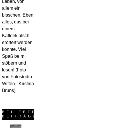
Leben, von
Frühlingsanfang! In meiner Vorstellung
allem ein
wache ich auf, weil meine Nase von der
bisschen. Eben
Sonne gekitzelt wird und die Vöglein
alles, das bei
zwitschern. In der Realität habe ich mir die
einem
Decke über den Kopf gezogen weil es einfach
so unglaublich kalt war. Und als der weltbeste
Kaffeeklatsch
Mann aufsteht, erhascht er am
erörtert werden
Dienstagmorgen durch das Oberlicht über
könnte. Viel
unserer Hauseingangstür einen Blick auf
Spaß beim
schneebedeckte Fenster. Brrr. Ich will das
stöbern und
nicht, das fühlt sich irgendwie falsch an. Kein
lesen! (Foto
Wunder also, dass ich bei diesem Wetter nur
von Fotostudio
noch frühlingshafte Stoffe zu Taschen
vernähen mag oder mich vom Schnitt einer
Witten - Kristina
anderen Tasche gar zu einem
Bruns)
Sommerstöffchen inspirieren lasse.
Während…
weiterlesen
BELIEBTESTE
BEITRÄGE