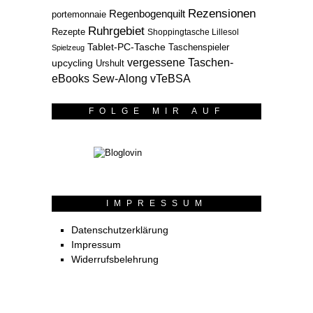
Rezensionen
Regenbogenquilt
portemonnaie
Ruhrgebiet
Rezepte
Shoppingtasche Lillesol
Tablet-PC-Tasche
Taschenspieler
Spielzeug
vergessene Taschen-
upcycling
Urshult
eBooks Sew-Along
vTeBSA
FOLGE MIR AUF
IMPRESSUM
Datenschutzerklärung
Impressum
Widerrufsbelehrung