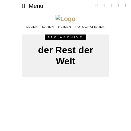
Menu
LEBEN – NÄHEN – REISEN – FOTOGRAFIEREN
TAG ARCHIVE
der Rest der
Welt
POSTED
6. JANUAR 2019
31.
AUSFLÜGE &
ON
REISEN
/
KAFFEEKLATSCH
JANUAR
2019
Quedlinburg – ein guter
Start ins neue Jahr