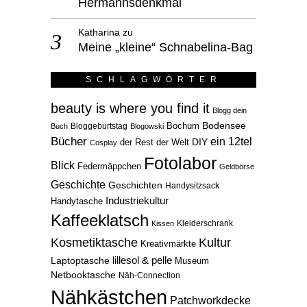
Hermannsdenkmal
Katharina
zu
Meine „kleine“ Schnabelina-Bag
SCHLAGWÖRTER
beauty is where you find it
Blogg dein
Bodensee
Bloggeburtstag
Bochum
Buch
Blogowski
Bücher
ein 12tel
der Rest der Welt
DIY
Cosplay
Fotolabor
Blick
Federmäppchen
Geldbörse
Geschichte
Geschichten
Handysitzsack
Industriekultur
Handytasche
Kaffeeklatsch
Kleiderschrank
Kissen
Kosmetiktasche
Kultur
Kreativmärkte
lillesol & pelle
Laptoptasche
Museum
Netbooktasche
Näh-Connection
Nähkästchen
Patchworkdecke