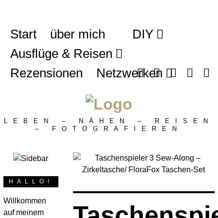
Start
über mich
DIY
Ausflüge & Reisen
Rezensionen
Netzwerken
LEBEN – NÄHEN – REISEN
– FOTOGRAFIEREN
HALLO!
Willkommen
Taschenspie
auf meinem