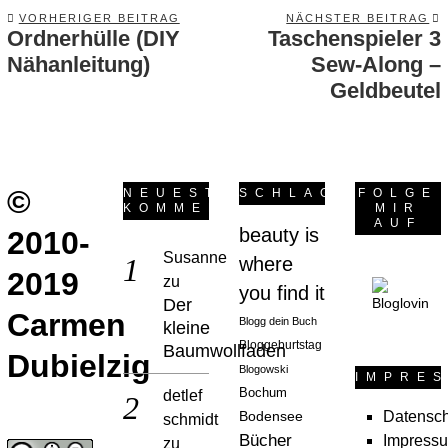
VORHERIGER BEITRAG
NÄCHSTER BEITRAG
Ordnerhülle (DIY
Taschenspieler 3
Previous
post:
Nähanleitung)
Sew-Along –
p
Geldbeutel
©
NEUESTE
SCHLAGWÖRTER
FOLGE
KOMMENTARE
MIR
AUF
beauty is
2010-
Susanne
where
2019
zu
you find it
Der
Carmen
Blogg dein Buch
kleine
Bloggeburtstag
Baumwollfaden
Dubielzig
Blogowski
IMPRE
Bochum
detlef
Datensch
Bodensee
schmidt
Bücher
Impress
zu