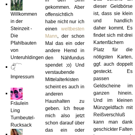
dieser Geldbörse
gekommen. Aber
ist, dass sie klein
Willkommen
offensichtlich
und handlich
in der
habe nicht nur ich
daher kommt. Es
Steinzeit -
einen
weltbesten
findet sich mit drei
Die
Mann
, der schon
Kartenfächern
Pfahlbauten
Mal das ein oder
Platz für die
von
andere Hemd in
nötigsten Karten,
Unteruhldingen
den Nähfundus
ggf. auch doppelt
spendet ;o) Und
gesteckt. Es
verstaubende
Impressum
passen
Mittelalterkisten
Geldscheine im
scheint es auch in
ganzen hinein.
anderen
Und im kleinen
Haushalten zu
Fräulein
Münzgeldfach mit
geben. Ich freue
Ling
Reißverschluß
mich also jetzt
Turnbeutel-
kann man dank
schon darauf über
Rucksack
geschickter Falten
das ein oder