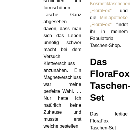
schlichten und
Kosmetiktäschche
formschönen
„FloraFox“
und
Tasche. Ganz
die
Miniapotheke
abgesehen
„FloraFox“
findet
davon, dass man
ihr in meinem
sich das Leben
Fabulatoria
unnötig schwer
Taschen-Shop.
macht bei dem
Versuch
Das
Klettverschluss
anzunähen. Ein
FloraFox
Magnetverschluss
Taschen
war meine
perfekte Wahl. …
Set
Nur hatte ich
natürlich keine
Zuhause und
Das fertige
musste erst
FloraFox
welche bestellen.
Taschen-Set