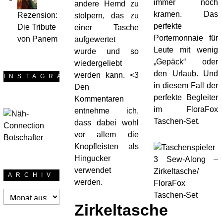
immer noch
andere Hemd zu
kramen. Das
Rezension:
stolpern, das zu
perfekte
Die Tribute
einer Tasche
Portemonnaie für
von Panem
aufgewertet
Leute mit wenig
wurde und so
„Gepäck“ oder
wiedergeliebt
den Urlaub. Und
werden kann. <3
INSTAGRAM
in diesem Fall der
Den
perfekte Begleiter
Kommentaren
im FloraFox
entnehme ich,
Taschen-Set.
dass dabei wohl
vor allem die
Knopfleisten als
Hingucker
verwendet
ARCHIV
werden.
Archiv
Zirkeltasche