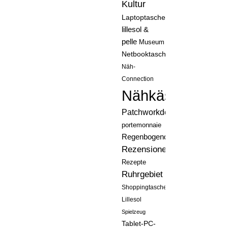
Kultur
Laptoptasche
lillesol &
pelle
Museum
Netbooktasche
Näh-
Connection
Nähkästchen
Patchworkdecke
portemonnaie
Regenbogenquilt
Rezensionen
Rezepte
Ruhrgebiet
Shoppingtasche
Lillesol
Spielzeug
Tablet-PC-