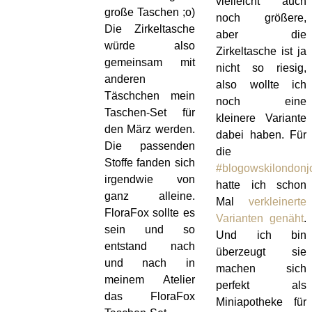
vielleicht auch
große Taschen ;o)
noch größere,
Die Zirkeltasche
aber die
würde also
Zirkeltasche ist ja
gemeinsam mit
nicht so riesig,
anderen
also wollte ich
Täschchen mein
noch eine
Taschen-Set für
kleinere Variante
den März werden.
dabei haben. Für
Die passenden
die
Stoffe fanden sich
#blogowskilondonj
irgendwie von
hatte ich schon
ganz alleine.
Mal
verkleinerte
FloraFox sollte es
Varianten genäht
.
sein und so
Und ich bin
entstand nach
überzeugt sie
und nach in
machen sich
meinem Atelier
perfekt als
das FloraFox
Miniapotheke für