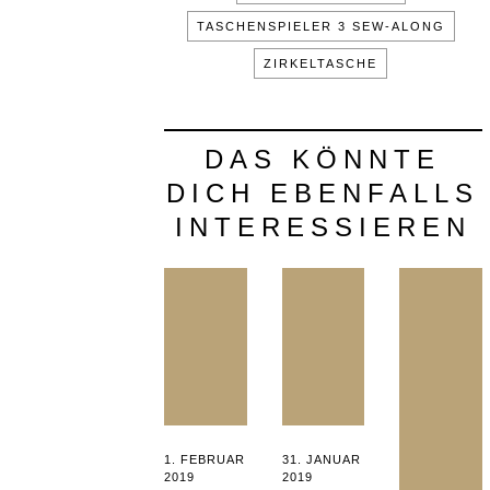
TASCHENSPIELER 3 SEW-ALONG
ZIRKELTASCHE
DAS KÖNNTE
DICH EBENFALLS
INTERESSIEREN
POSTED
POSTED
1. FEBRUAR
31. JANUAR
ON
ON
2019
21.
2019
18.