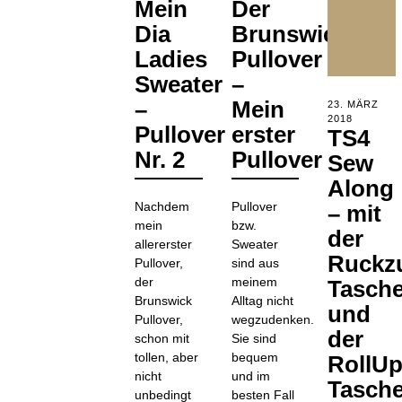
Mein
Der
MAI
JANUAR
2020
2020
Dia
Brunswick-
Ladies
Pullover
Sweater
–
–
Mein
POSTED
23. MÄRZ
ON
2018
17.
Pullover
erster
TS4
JULI
2018
Nr. 2
Pullover
Sew
Along
Nachdem
Pullover
– mit
mein
bzw.
der
allererster
Sweater
Ruckz
Pullover,
sind aus
der
meinem
Tasch
Brunswick
Alltag nicht
und
Pullover,
wegzudenken.
der
schon mit
Sie sind
tollen, aber
bequem
RollUp
nicht
und im
Tasch
unbedingt
besten Fall