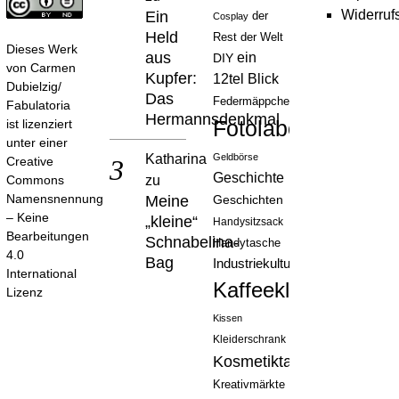
Widerruf
Ein
der
Cosplay
Held
Rest der Welt
Dieses Werk
aus
ein
DIY
von
Carmen
Kupfer:
12tel Blick
Dubielzig/
Das
Federmäppchen
Fabulatoria
Hermannsdenkmal
Fotolabor
ist lizenziert
unter einer
Katharina
Geldbörse
Creative
Geschichte
zu
Commons
Namensnennung
Meine
Geschichten
– Keine
„kleine“
Handysitzsack
Bearbeitungen
Schnabelina-
Handytasche
4.0
Bag
Industriekultur
International
Kaffeeklatsch
Lizenz
Kissen
Kleiderschrank
Kosmetiktasche
Kreativmärkte