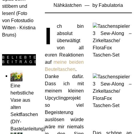
Nähkästchen
by
Fabulatoria
April
stöbern und
2020
lesen! (Foto
von Fotostudio
I
ch bin
Witten - Kristina
absolut
Bruns)
überwältigt
von all
euren Reaktionen
BELIEBTESTE
auf
meine beiden
BEITRÄGE
Beuteltaschen
.
Danke dafür.
Dass ich mit
Eine
meinem kleinen
herbstliche
Upcyclingprojekt
Vase aus
so viel
alten
Begeisterung
Sektflaschen
auslösen würde
(DIY-
wäre mir niemals
Bastelanleitung)
Das schöne an
in den Sinn