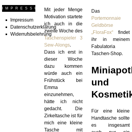
IMPRESSUM
Mit jeder Menge
Das
Motivation startete
Portemonnaie
Impressum
ich auch in die
Geldbörse
Datenschutzerklärung
zweite Woche des
„FloraFox“
findet
Widerrufsbelehrung
Taschenspieler 3
ihr in meinem
Sew-Alongs
.
Fabulatoria
Dass ich erst in
Taschen-Shop.
dieser Woche
dazu kommen
Miniapo
würde auch ein
und
Frühstück bei
Emma
Kosmeti
einzunehmen,
hätte ich nicht
gedacht. Die
Für eine kleine
Zirkeltasche ist für
Handtasche sollte
mich eine kleine
es insgesamt
Tasche mit