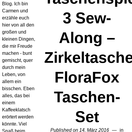
Blog. Ich bin
Carmen und
3 Sew-
erzähle euch
hier von all den
Along –
großen und
kleinen Dingen,
die mir Freude
Zirkeltasche
machen - bunt
gemischt, quer
durch mein
FloraFox
Leben, von
allem ein
bisschen. Eben
Taschen-
alles, das bei
einem
Kaffeeklatsch
Set
erörtert werden
könnte. Viel
Published on
14. März 2016
2.
in
Spaß beim