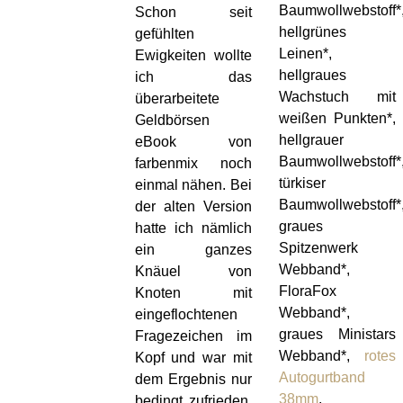
Baumwollwebstoff*
Schon seit
hellgrünes
gefühlten
Leinen*,
Ewigkeiten wollte
hellgraues
ich das
Wachstuch mit
überarbeitete
weißen Punkten*,
Geldbörsen
hellgrauer
eBook von
Baumwollwebstoff*
farbenmix noch
türkiser
einmal nähen. Bei
Baumwollwebstoff*
der alten Version
graues
hatte ich nämlich
Spitzenwerk
ein ganzes
Webband*,
Knäuel von
FloraFox
Knoten mit
Webband*,
eingeflochtenen
graues Ministars
Fragezeichen im
Webband*,
rotes
Kopf und war mit
Autogurtband
dem Ergebnis nur
38mm
,
bedingt zufrieden.