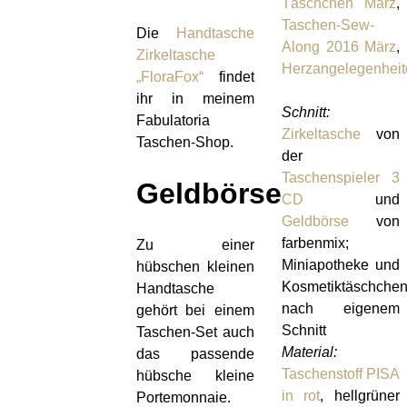
Täschchen März
,
Taschen-Sew-
Die
Handtasche
Along 2016 März
,
Zirkeltasche
Herzangelegenhei
„FloraFox“
findet
ihr in meinem
Schnitt:
Fabulatoria
Zirkeltasche
von
Taschen-Shop.
der
Taschenspieler 3
Geldbörse
CD
und
Geldbörse
von
farbenmix;
Zu einer
Miniapotheke und
hübschen kleinen
Kosmetiktäschche
Handtasche
nach eigenem
gehört bei einem
Schnitt
Taschen-Set auch
Material:
das passende
Taschenstoff PISA
hübsche kleine
in rot
, hellgrüner
Portemonnaie.