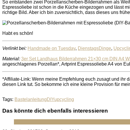
So entstanden zwei Porzellanscherben-Bilderrahmen als Weih
Espressoliebe ist schon in die Küche eingezogen und lässt m
richtige Bild. Aber ich bin zuversichtlich, dass dieses uns frü
Habt es schön!
Verlinkt bei:
Handmade on Tuesday
,
DienstagsDinge
,
Upcycli
Material:
3er Set Landhaus Bilderrahmen 21×30 cm DIN A4 We
angeschlagenes Porzellan*, Artprint Espressoliebe A4 von Eul
*Affiliate-Link: Wenn meine Empfehlung euch zusagt und ihr da
diesen Link tut. So bekomme ich eine kleine Provision für mei
Tags:
Bastelanleitung
DIY
upcycling
Das könnte dich ebenfalls interessieren