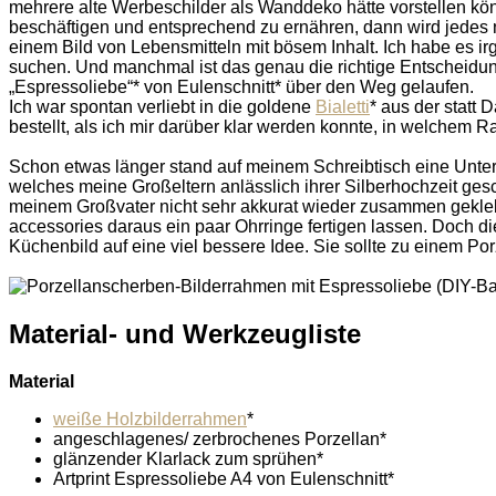
mehrere alte Werbeschilder als Wanddeko hätte vorstellen k
beschäftigen und entsprechend zu ernähren, dann wird jedes n
einem Bild von Lebensmitteln mit bösem Inhalt. Ich habe es
suchen. Und manchmal ist das genau die richtige Entscheidung
„Espressoliebe“* von Eulenschnitt* über den Weg gelaufen.
Ich war spontan verliebt in die goldene
Bialetti
* aus der statt
bestellt, als ich mir darüber klar werden konnte, in welchem
Schon etwas länger stand auf meinem Schreibtisch eine Unter
welches meine Großeltern anlässlich ihrer Silberhochzeit ge
meinem Großvater nicht sehr akkurat wieder zusammen geklebt
accessories daraus ein paar Ohrringe fertigen lassen. Doch 
Küchenbild auf eine viel bessere Idee. Sie sollte zu einem P
Material- und Werkzeugliste
Material
weiße Holzbilderrahmen
*
angeschlagenes/ zerbrochenes Porzellan*
glänzender Klarlack zum sprühen*
Artprint Espressoliebe A4 von Eulenschnitt*