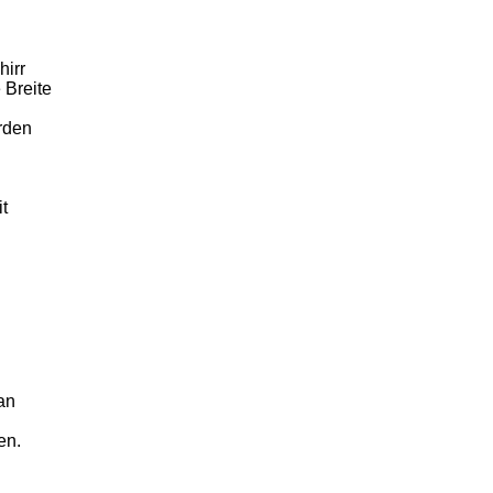
hirr
 Breite
rden
t
an
en.