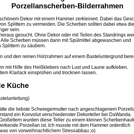
Porzellanscherben-Bilderrahmen
 schönem Dekor mit einem Hammer zerkleinert. Dabei das Gesc
n Splittern zu vermeiden. Die Scherben sollten dabei etwa die
ger sein.
eraus gesucht. Ohne Dekor oder mit Teilen des Standrings we
ben. Alle Scherben müssen dann mit Spülmittel abgewaschen und
 Splittern zu säubern.
 und den reinen Holzrahmen auf einem Basteluntergrund berei
mit Hilfe des Heißklebers nach Lust und Laune aufkleben.
em Klarlack einsprühen und trocknen lassen.
ie Küche
ätte die liebste Schwiegermutter nach angeschlagenem Porzell
erstand ein Konvolut verschiedenster Dekorteller bei DaWanda.
roßeltern wurden diese Teller zu einem kleinen Scherbenhauf
 wirkende Porzellan ist. Ich musste mit dem Hammer ordentlich
etwas von vorweihnachtlichem Stressabbau ;o)