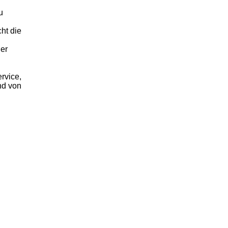
u
ht die
ler
.
rvice,
nd von