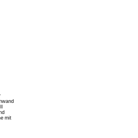
r
chwand
ll
nd
ne mit