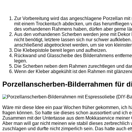
Zur Vorbereitung wird das angeschlagene Porzellan mit
mit einem Trockentuch abdecken, um das herumfliegen vo
des vorhandenen Rahmens haben, dürfen aber gerne län
Aus den vorhandenen Scherben werden jene mit Dekor h
nicht benötigt, letztere lassen sich nur schwer aufkle
anschließend abgetrocknet werden, um sie von kleinsten
Die Klebepistole bereit legen und aufheizen.
Rückwand und Glasscheibe des Bilderrahmens entfernen
legen.
Die Scherben neben dem Rahmen zurechtlegen und dann 
Wenn der Kleber abgekühlt ist den Rahmen mit glänzend
Porzellanscherben-Bilderrahmen für d
Wäre mir diese Idee ein paar Wochen früher gekommen, ich h
fragen können. So hatte sie dieses schon aussortiert und ich 
Zusammen mit der Untertasse aus dem Mokkaservice meiner G
Aber man will gar nicht meinen wie stabil dieses zerbrechlich
zuschlagen und durfte nicht zimperlich sein. Das hatte auch 