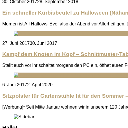
Posted
30. Oktober 2017
28. September 2018
on
Ein schneller Kürbisbeutel zu Halloween (Nähan
Morgen ist All Hallows’ Eve, also der Abend vor Allerheiligen
Posted
27. Juni 2017
30. Juni 2017
on
Kampf dem Knoten im Kopf – Schnittmuster-Ta
Stellt euch vor ihr schaltet morgens den PC ein, öffnet eure
Posted
6. Juni 2017
2. April 2020
on
Sitzpolster für Gartenstühle fit für den Sommer –
[Werbung]* Seit Mitte Januar wohnen wir in unserem 120 Jah
Hallo!