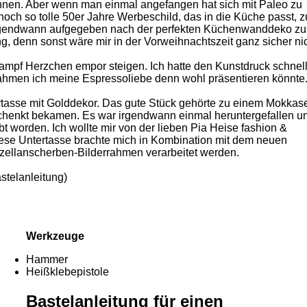
önnen. Aber wenn man einmal angefangen hat sich mit Paleo zu
och so tolle 50er Jahre Werbeschild, das in die Küche passt, z
 irgendwann aufgegeben nach der perfekten Küchenwanddeko zu
, denn sonst wäre mir in der Vorweihnachtszeit ganz sicher nic
 Dampf Herzchen empor steigen. Ich hatte den Kunstdruck schnel
 Rahmen ich meine Espressoliebe denn wohl präsentieren könnte
tasse mit Golddekor. Das gute Stück gehörte zu einem Mokkase
schenkt bekamen. Es war irgendwann einmal heruntergefallen u
 worden. Ich wollte mir von der lieben Pia Heise fashion &
diese Untertasse brachte mich in Kombination mit dem neuen
orzellanscherben-Bilderrahmen verarbeitet werden.
Werkzeuge
Hammer
Heißklebepistole
Bastelanleitung für einen