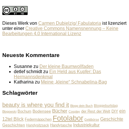
Dieses Werk von
Carmen Dubielzig/ Fabulatoria
ist lizenziert
unter einer
Creative Commons Namensnennung – Keine
Bearbeitungen 4.0 International Lizenz
Neueste Kommentare
Susanne
zu
Der kleine Baumwollfaden
detlef schmidt
zu
Ein Held aus Kupfer: Das
Hermannsdenkmal
Katharina
zu
Meine „kleine“ Schnabelina-Bag
Schlagwörter
beauty is where you find it
Bloggeburtstag
Blogg dein Buch
Bücher
ein
Bodensee
der Rest der Welt
DIY
Bochum
Blogowski
Cosplay
Fotolabor
Geschichte
12tel Blick
Federmäppchen
Geldbörse
Industriekultur
Geschichten
Handysitzsack
Handytasche