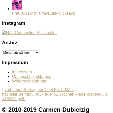
Fräulein Ling Turnbeutel-Rucksack
Instagram
Archiv
Archiv
Impressum
Impressum
Datenschutzerklärung
Widerrufsbelehrung
Beitragsnavigation
Previous
vorheriger Beitrag
ein 12tel Blick: März
Next
post:
nächster Beitrag
365-Tage/ 52-Wochen-Regenbogenquilt:
post:
#13/#14 gelb
© 2010-2019 Carmen Dubielzig