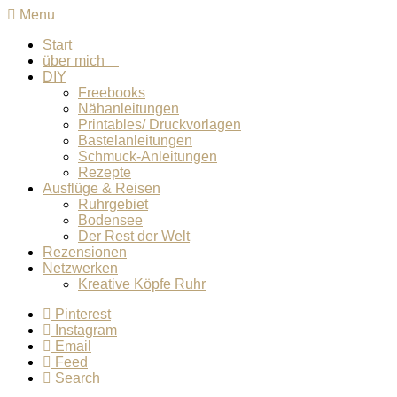
Menu
Start
über mich
DIY
Freebooks
Nähanleitungen
Printables/ Druckvorlagen
Bastelanleitungen
Schmuck-Anleitungen
Rezepte
Ausflüge & Reisen
Ruhrgebiet
Bodensee
Der Rest der Welt
Rezensionen
Netzwerken
Kreative Köpfe Ruhr
Pinterest
Instagram
Email
Feed
Search