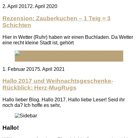
Posted
2. April 2017
2. April 2020
on
Rezension: Zauberkuchen – 1 Teig = 3
Schichten
Hier in Wetter (Ruhr) haben wir einen Buchladen. Da Wetter
eine recht kleine Stadt ist, gehört
Posted
1. Februar 2017
5. April 2021
on
Hallo 2017 und Weihnachtsgeschenke-
Rückblick: Herz-MugRugs
Hallo lieber Blog. Hallo 2017. Hallo liebe Leser! Seid ihr
noch da? Ich hoffe es sehr,
Hallo!