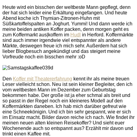
Heute wird ein bisschen der weltbeste Mann gepflegt, denn
der hat sich leider eine Erkältung eingefangen. Und heute
Abend koche ich Thymian-Zitronen-Huhn mit
Süßkartoffelspalten an Joghurt. Yummi! Und dann werde ich
meine beiden antiken Koffer packen, denn morgen geht es
zum Koffermarkt aus|koffern im
Hudl
in Herford. Koffermärkte
sind auch immer irgendwie viel entspannter als andere
Märkte, deswegen freue ich mich sehr. Außerdem hat sich
lieber Blogbesuch angekündigt und das steigert meine
Vorfreude noch ein bisschen mehr :oD
Den
Koffer mit Theatererfahrung
kennt ihr als meine treuen
Leser vielleicht schon. Neu ist sein kleiner Begleiter, den ich
vom weltbesten Mann im Dezember zum Geburtstag
bekommen habe. Der große ist ja eher schmal als breit und
so passt in der Regel noch ein kleineres Modell auf den
Koffermärkten daneben. Ich hab mich darüber gefreut wie
eine Schneekönigin. Und ich bin sehr gespannt, wie er sich
im Einsatz macht. Bilder davon reiche ich nach. Wie findet ihr
meinen neuen alten kleinen Reisekoffer? Und sieht euer
Wochenende auch so entspannt aus? Erzählt mir davon und
trinkt einen Kaffee mit.