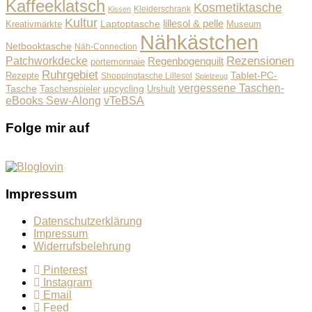
Kaffeeklatsch
Kosmetiktasche
Kleiderschrank
Kissen
Kultur
lillesol & pelle
Laptoptasche
Museum
Kreativmärkte
Nähkästchen
Netbooktasche
Näh-Connection
Rezensionen
Patchworkdecke
Regenbogenquilt
portemonnaie
Ruhrgebiet
Tablet-PC-
Rezepte
Shoppingtasche Lillesol
Spielzeug
vergessene Taschen-
Tasche
upcycling
Taschenspieler
Urshult
eBooks Sew-Along
vTeBSA
Folge mir auf
Impressum
Datenschutzerklärung
Impressum
Widerrufsbelehrung
Pinterest
Instagram
Email
Feed