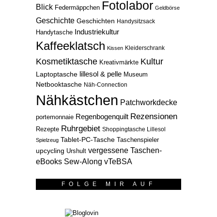
Fotolabor
Blick
Federmäppchen
Geldbörse
Geschichte
Geschichten
Handysitzsack
Industriekultur
Handytasche
Kaffeeklatsch
Kleiderschrank
Kissen
Kosmetiktasche
Kultur
Kreativmärkte
lillesol & pelle
Laptoptasche
Museum
Netbooktasche
Näh-Connection
Nähkästchen
Patchworkdecke
Rezensionen
Regenbogenquilt
portemonnaie
Ruhrgebiet
Rezepte
Shoppingtasche Lillesol
Tablet-PC-Tasche
Taschenspieler
Spielzeug
vergessene Taschen-
upcycling
Urshult
eBooks Sew-Along
vTeBSA
FOLGE MIR AUF