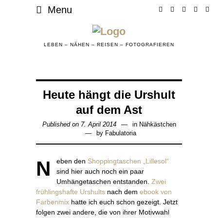
Menu
LEBEN – NÄHEN – REISEN – FOTOGRAFIEREN
Heute hängt die Urshult
auf dem Ast
Published on
7. April 2014
15.
in
Nähkästchen
by
Fabulatoria
Mai
2018
Neben den
Shoppingtaschen „Lillesol“
sind hier auch noch ein paar
Umhängetaschen entstanden.
Zwei
frühlingshafte Urshults
nach dem
ebook von
Farbenmix
hatte ich euch schon gezeigt. Jetzt
folgen zwei andere, die von ihrer Motivwahl