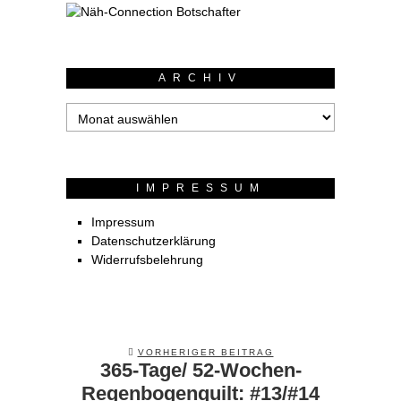
ARCHIV
Archiv
IMPRESSUM
Impressum
Datenschutzerklärung
Widerrufsbelehrung
VORHERIGER BEITRAG
365-Tage/ 52-Wochen-
Previous
post:
Regenbogenquilt: #13/#14