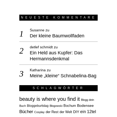
NEUESTE KOMMENTARE
Susanne
zu
Der kleine Baumwollfaden
detlef schmidt
zu
Ein Held aus Kupfer: Das
Hermannsdenkmal
Katharina
zu
Meine „kleine“ Schnabelina-Bag
SCHLAGWÖRTER
beauty is where you find it
Blogg dein
Bodensee
Bloggeburtstag
Bochum
Buch
Blogowski
Bücher
ein 12tel
der Rest der Welt
DIY
Cosplay