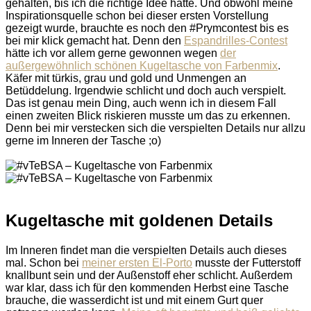
gehalten, bis ich die richtige Idee hatte. Und obwohl meine
Inspirationsquelle schon bei dieser ersten Vorstellung
gezeigt wurde, brauchte es noch den #Prymcontest bis es
bei mir klick gemacht hat. Denn den
Espandrilles-Contest
hätte ich vor allem gerne gewonnen wegen
der
außergewöhnlich schönen Kugeltasche von Farbenmix
.
Käfer mit türkis, grau und gold und Unmengen an
Betüddelung. Irgendwie schlicht und doch auch verspielt.
Das ist genau mein Ding, auch wenn ich in diesem Fall
einen zweiten Blick riskieren musste um das zu erkennen.
Denn bei mir verstecken sich die verspielten Details nur allzu
gerne im Inneren der Tasche ;o)
Kugeltasche mit goldenen Details
Im Inneren findet man die verspielten Details auch dieses
mal. Schon bei
meiner ersten El-Porto
musste der Futterstoff
knallbunt sein und der Außenstoff eher schlicht. Außerdem
war klar, dass ich für den kommenden Herbst eine Tasche
brauche, die wasserdicht ist und mit einem Gurt quer