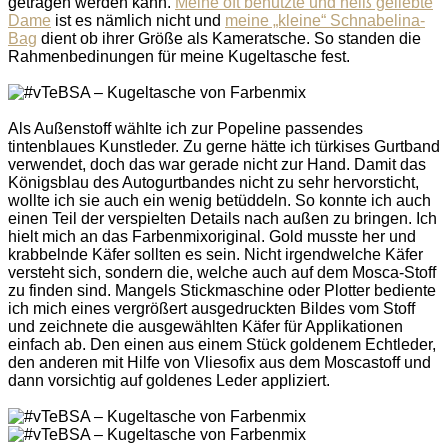
getragen werden kann.
Meine oft benutzte und heiß geliebte
Dame
ist es nämlich nicht und
meine „kleine“ Schnabelina-
Bag
dient ob ihrer Größe als Kameratsche. So standen die
Rahmenbedinungen für meine Kugeltasche fest.
Als Außenstoff wählte ich zur Popeline passendes
tintenblaues Kunstleder. Zu gerne hätte ich türkises Gurtband
verwendet, doch das war gerade nicht zur Hand. Damit das
Königsblau des Autogurtbandes nicht zu sehr hervorsticht,
wollte ich sie auch ein wenig betüddeln. So konnte ich auch
einen Teil der verspielten Details nach außen zu bringen. Ich
hielt mich an das Farbenmixoriginal. Gold musste her und
krabbelnde Käfer sollten es sein. Nicht irgendwelche Käfer
versteht sich, sondern die, welche auch auf dem Mosca-Stoff
zu finden sind. Mangels Stickmaschine oder Plotter bediente
ich mich eines vergrößert ausgedruckten Bildes vom Stoff
und zeichnete die ausgewählten Käfer für Applikationen
einfach ab. Den einen aus einem Stück goldenem Echtleder,
den anderen mit Hilfe von Vliesofix aus dem Moscastoff und
dann vorsichtig auf goldenes Leder appliziert.