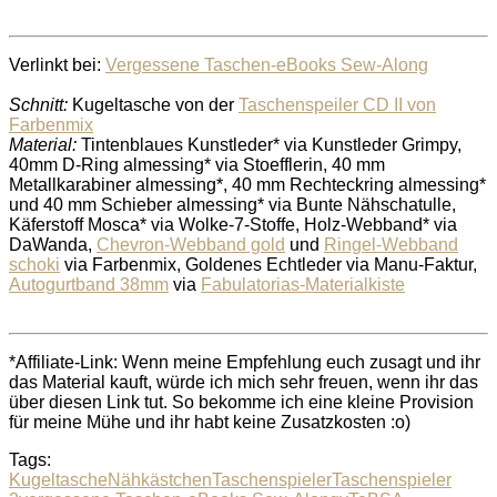
Verlinkt bei:
Vergessene Taschen-eBooks Sew-Along
Schnitt:
Kugeltasche von der
Taschenspeiler CD II von
Farbenmix
Material:
Tintenblaues Kunstleder* via Kunstleder Grimpy,
40mm D-Ring almessing* via Stoefflerin, 40 mm
Metallkarabiner almessing*, 40 mm Rechteckring almessing*
und 40 mm Schieber almessing* via Bunte Nähschatulle,
Käferstoff Mosca* via Wolke-7-Stoffe, Holz-Webband* via
DaWanda,
Chevron-Webband gold
und
Ringel-Webband
schoki
via Farbenmix, Goldenes Echtleder via Manu-Faktur,
Autogurtband 38mm
via
Fabulatorias-Materialkiste
*Affiliate-Link: Wenn meine Empfehlung euch zusagt und ihr
das Material kauft, würde ich mich sehr freuen, wenn ihr das
über diesen Link tut. So bekomme ich eine kleine Provision
für meine Mühe und ihr habt keine Zusatzkosten :o)
Tags:
Kugeltasche
Nähkästchen
Taschenspieler
Taschenspieler