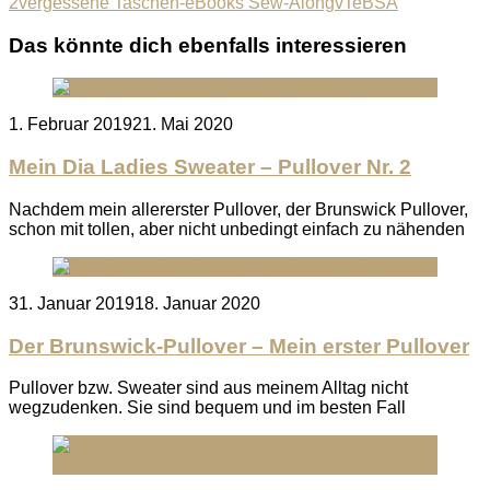
2
vergessene Taschen-eBooks Sew-Along
vTeBSA
Das könnte dich ebenfalls interessieren
Posted
1. Februar 2019
21. Mai 2020
on
Mein Dia Ladies Sweater – Pullover Nr. 2
Nachdem mein allererster Pullover, der Brunswick Pullover,
schon mit tollen, aber nicht unbedingt einfach zu nähenden
Posted
31. Januar 2019
18. Januar 2020
on
Der Brunswick-Pullover – Mein erster Pullover
Pullover bzw. Sweater sind aus meinem Alltag nicht
wegzudenken. Sie sind bequem und im besten Fall