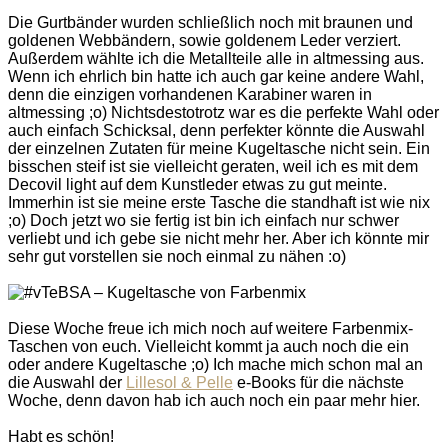
Die Gurtbänder wurden schließlich noch mit braunen und
goldenen Webbändern, sowie goldenem Leder verziert.
Außerdem wählte ich die Metallteile alle in altmessing aus.
Wenn ich ehrlich bin hatte ich auch gar keine andere Wahl,
denn die einzigen vorhandenen Karabiner waren in
altmessing ;o) Nichtsdestotrotz war es die perfekte Wahl oder
auch einfach Schicksal, denn perfekter könnte die Auswahl
der einzelnen Zutaten für meine Kugeltasche nicht sein. Ein
bisschen steif ist sie vielleicht geraten, weil ich es mit dem
Decovil light auf dem Kunstleder etwas zu gut meinte.
Immerhin ist sie meine erste Tasche die standhaft ist wie nix
;o) Doch jetzt wo sie fertig ist bin ich einfach nur schwer
verliebt und ich gebe sie nicht mehr her. Aber ich könnte mir
sehr gut vorstellen sie noch einmal zu nähen :o)
Diese Woche freue ich mich noch auf weitere Farbenmix-
Taschen von euch. Vielleicht kommt ja auch noch die ein
oder andere Kugeltasche ;o) Ich mache mich schon mal an
die Auswahl der
Lillesol & Pelle
e-Books für die nächste
Woche, denn davon hab ich auch noch ein paar mehr hier.
Habt es schön!