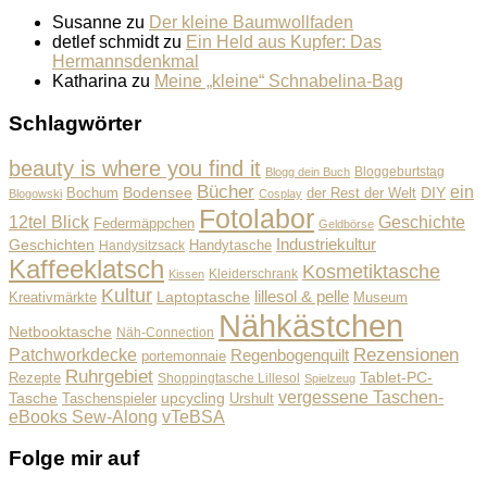
Susanne
zu
Der kleine Baumwollfaden
detlef schmidt
zu
Ein Held aus Kupfer: Das
Hermannsdenkmal
Katharina
zu
Meine „kleine“ Schnabelina-Bag
Schlagwörter
beauty is where you find it
Bloggeburtstag
Blogg dein Buch
Bücher
ein
Bodensee
der Rest der Welt
DIY
Bochum
Blogowski
Cosplay
Fotolabor
Geschichte
12tel Blick
Federmäppchen
Geldbörse
Industriekultur
Geschichten
Handysitzsack
Handytasche
Kaffeeklatsch
Kosmetiktasche
Kleiderschrank
Kissen
Kultur
lillesol & pelle
Laptoptasche
Museum
Kreativmärkte
Nähkästchen
Netbooktasche
Näh-Connection
Rezensionen
Patchworkdecke
Regenbogenquilt
portemonnaie
Ruhrgebiet
Tablet-PC-
Rezepte
Shoppingtasche Lillesol
Spielzeug
vergessene Taschen-
Tasche
upcycling
Taschenspieler
Urshult
eBooks Sew-Along
vTeBSA
Folge mir auf