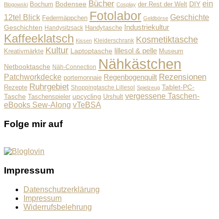
Bücher
ein
Bodensee
der Rest der Welt
DIY
Bochum
Blogowski
Cosplay
Fotolabor
Geschichte
12tel Blick
Federmäppchen
Geldbörse
Industriekultur
Geschichten
Handysitzsack
Handytasche
Kaffeeklatsch
Kosmetiktasche
Kleiderschrank
Kissen
Kultur
lillesol & pelle
Laptoptasche
Museum
Kreativmärkte
Nähkästchen
Netbooktasche
Näh-Connection
Rezensionen
Patchworkdecke
Regenbogenquilt
portemonnaie
Ruhrgebiet
Tablet-PC-
Rezepte
Shoppingtasche Lillesol
Spielzeug
vergessene Taschen-
Tasche
upcycling
Taschenspieler
Urshult
eBooks Sew-Along
vTeBSA
Folge mir auf
Impressum
Datenschutzerklärung
Impressum
Widerrufsbelehrung