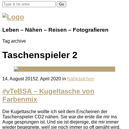
Go
Leben – Nähen – Reisen – Fotografieren
Tag archive
Taschenspieler 2
Posted
14. August 2015
2. April 2020
in
Nähkästchen
on
#vTeBSA – Kugeltasche von
Farbenmix
Die Kugeltasche wollte ich seit dem Erscheinen der
Taschenspieler CD2 nähen. Sie war die erste die mir ins
Auge gesprungen ist. Und sie ist diejenige, die mir immer
wieder begegnete, weil sie noch immer so oft genäht wird.