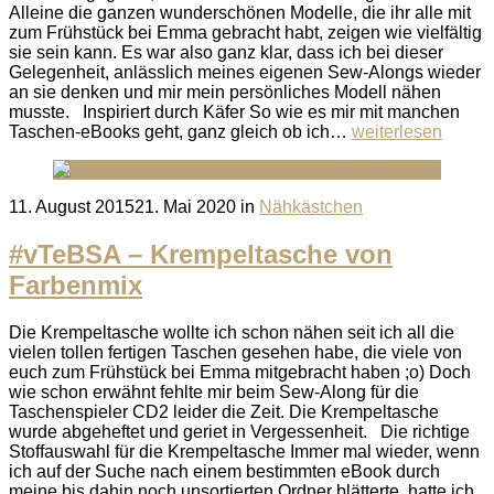
Alleine die ganzen wunderschönen Modelle, die ihr alle mit
zum Frühstück bei Emma gebracht habt, zeigen wie vielfältig
sie sein kann. Es war also ganz klar, dass ich bei dieser
Gelegenheit, anlässlich meines eigenen Sew-Alongs wieder
an sie denken und mir mein persönliches Modell nähen
musste. Inspiriert durch Käfer So wie es mir mit manchen
Taschen-eBooks geht, ganz gleich ob ich…
weiterlesen
Posted
11. August 2015
21. Mai 2020
in
Nähkästchen
on
#vTeBSA – Krempeltasche von
Farbenmix
Die Krempeltasche wollte ich schon nähen seit ich all die
vielen tollen fertigen Taschen gesehen habe, die viele von
euch zum Frühstück bei Emma mitgebracht haben ;o) Doch
wie schon erwähnt fehlte mir beim Sew-Along für die
Taschenspieler CD2 leider die Zeit. Die Krempeltasche
wurde abgeheftet und geriet in Vergessenheit. Die richtige
Stoffauswahl für die Krempeltasche Immer mal wieder, wenn
ich auf der Suche nach einem bestimmten eBook durch
meine bis dahin noch unsortierten Ordner blätterte, hatte ich