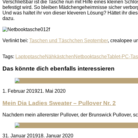
Verschließbar ist die Tasche nun mit Hilfe eines kleinen Sch
befestigt wird. So bleiben Mädchengeheimnisse sicher verborg
Und was haltet ihr von dieser kleveren Lösung? Hättet ihr die
dazu.
Verlinkt bei:
Taschen und Täschchen September
, crealopee 
Tags:
Laptoptasche
Nähkästchen
Netbooktasche
Tablet-PC-Ta
Das könnte dich ebenfalls interessieren
Posted
1. Februar 2019
21. Mai 2020
on
Mein Dia Ladies Sweater – Pullover Nr. 2
Nachdem mein allererster Pullover, der Brunswick Pullover, sc
Posted
31. Januar 2019
18. Januar 2020