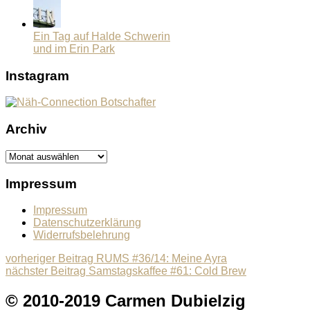
Ein Tag auf Halde Schwerin
und im Erin Park
Instagram
Archiv
Archiv
Impressum
Impressum
Datenschutzerklärung
Widerrufsbelehrung
Beitragsnavigation
Previous
vorheriger Beitrag
RUMS #36/14: Meine Ayra
Next
post:
nächster Beitrag
Samstagskaffee #61: Cold Brew
post:
© 2010-2019 Carmen Dubielzig