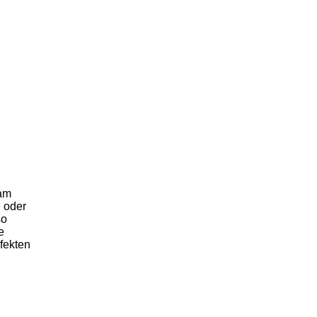
 am
e oder
so
e
fekten