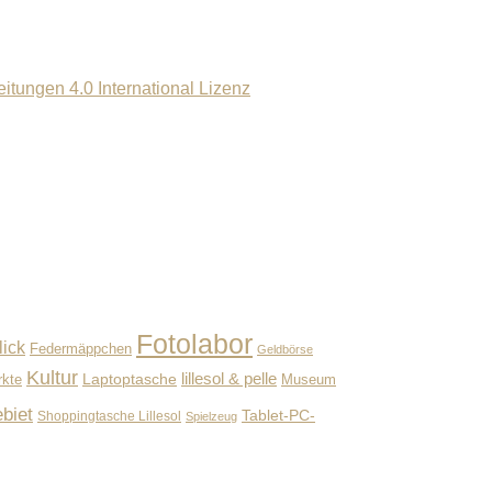
ungen 4.0 International Lizenz
Fotolabor
lick
Federmäppchen
Geldbörse
Kultur
lillesol & pelle
Laptoptasche
Museum
rkte
biet
Tablet-PC-
Shoppingtasche Lillesol
Spielzeug