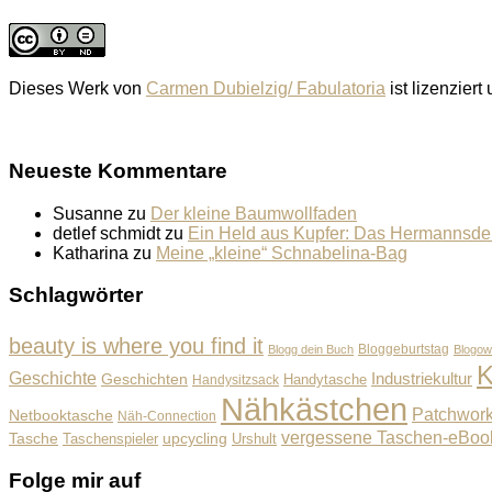
Dieses Werk von
Carmen Dubielzig/ Fabulatoria
ist lizenziert
Neueste Kommentare
Susanne
zu
Der kleine Baumwollfaden
detlef schmidt
zu
Ein Held aus Kupfer: Das Hermannsd
Katharina
zu
Meine „kleine“ Schnabelina-Bag
Schlagwörter
beauty is where you find it
Bloggeburtstag
Blogg dein Buch
Blogow
K
Geschichte
Industriekultur
Geschichten
Handysitzsack
Handytasche
Nähkästchen
Patchwor
Netbooktasche
Näh-Connection
vergessene Taschen-eBoo
Tasche
upcycling
Taschenspieler
Urshult
Folge mir auf