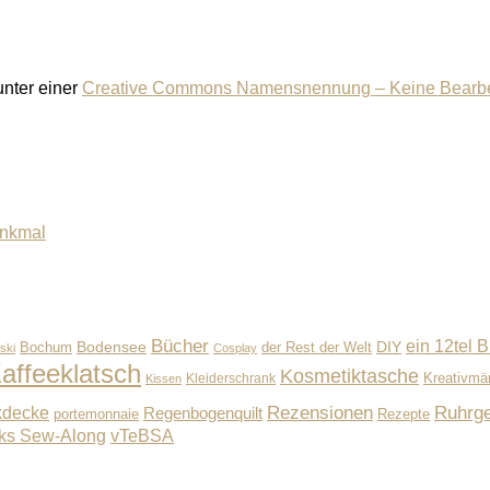
 unter einer
Creative Commons Namensnennung – Keine Bearbeit
enkmal
Bücher
ein 12tel B
Bodensee
der Rest der Welt
DIY
Bochum
ski
Cosplay
affeeklatsch
Kosmetiktasche
Kleiderschrank
Kreativmä
Kissen
Rezensionen
Ruhrge
kdecke
Regenbogenquilt
Rezepte
portemonnaie
ks Sew-Along
vTeBSA