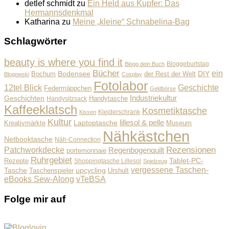
detlef schmidt
zu
Ein Held aus Kupfer: Das
Hermannsdenkmal
Katharina
zu
Meine „kleine“ Schnabelina-Bag
Schlagwörter
beauty is where you find it
Bloggeburtstag
Blogg dein Buch
Bücher
ein
Bodensee
der Rest der Welt
DIY
Bochum
Blogowski
Cosplay
Fotolabor
Geschichte
12tel Blick
Federmäppchen
Geldbörse
Industriekultur
Geschichten
Handysitzsack
Handytasche
Kaffeeklatsch
Kosmetiktasche
Kleiderschrank
Kissen
Kultur
lillesol & pelle
Laptoptasche
Museum
Kreativmärkte
Nähkästchen
Netbooktasche
Näh-Connection
Rezensionen
Patchworkdecke
Regenbogenquilt
portemonnaie
Ruhrgebiet
Tablet-PC-
Rezepte
Shoppingtasche Lillesol
Spielzeug
vergessene Taschen-
Tasche
upcycling
Taschenspieler
Urshult
eBooks Sew-Along
vTeBSA
Folge mir auf