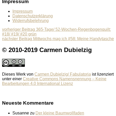
Impressum
Impressum
Datenschutzerklärung
Widerrufsbelehrung
Beitragsnavigation
Previous
vorheriger Beitrag
365-Tage/ 52-Wochen-Regenbogenquilt:
post:
#18/ #19/ #20 grün
Next
nächster Beitrag
Mittwochs mag ich #58: Meine Handytasche
post:
© 2010-2019 Carmen Dubielzig
Dieses Werk von
Carmen Dubielzig/ Fabulatoria
ist lizenziert
unter einer
Creative Commons Namensnennung – Keine
Bearbeitungen 4.0 International Lizenz
Neueste Kommentare
Susanne
zu
Der kleine Baumwollfaden