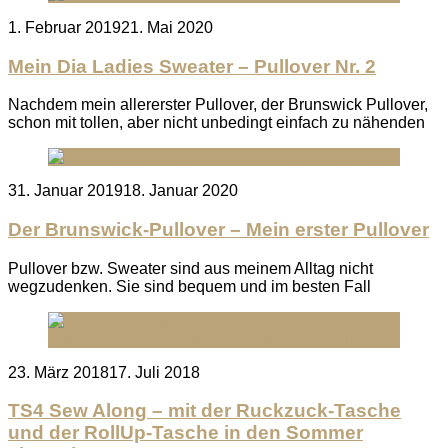
Posted
1. Februar 2019
21. Mai 2020
on
Mein Dia Ladies Sweater – Pullover Nr. 2
Nachdem mein allererster Pullover, der Brunswick Pullover,
schon mit tollen, aber nicht unbedingt einfach zu nähenden
Posted
31. Januar 2019
18. Januar 2020
on
Der Brunswick-Pullover – Mein erster Pullover
Pullover bzw. Sweater sind aus meinem Alltag nicht
wegzudenken. Sie sind bequem und im besten Fall
Posted
23. März 2018
17. Juli 2018
on
TS4 Sew Along – mit der Ruckzuck-Tasche
und der RollUp-Tasche in den Sommer