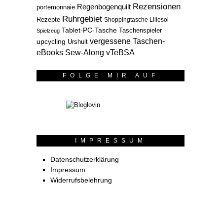
Rezensionen
Regenbogenquilt
portemonnaie
Ruhrgebiet
Rezepte
Shoppingtasche Lillesol
Tablet-PC-Tasche
Taschenspieler
Spielzeug
vergessene Taschen-
upcycling
Urshult
eBooks Sew-Along
vTeBSA
FOLGE MIR AUF
IMPRESSUM
Datenschutzerklärung
Impressum
Widerrufsbelehrung