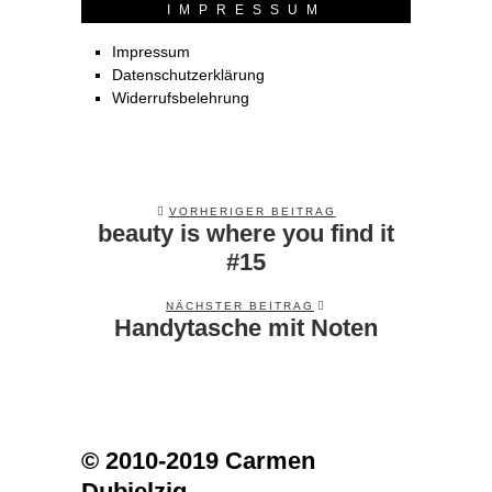
IMPRESSUM
Impressum
Datenschutzerklärung
Widerrufsbelehrung
VORHERIGER BEITRAG
beauty is where you find it
Previous
post:
#15
NÄCHSTER BEITRAG
Handytasche mit Noten
Next
post:
© 2010-2019 Carmen
Dubielzig