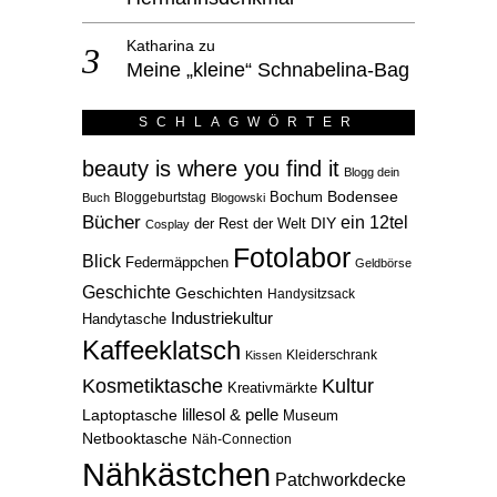
Katharina
zu
Meine „kleine“ Schnabelina-Bag
SCHLAGWÖRTER
beauty is where you find it
Blogg dein
Bodensee
Bloggeburtstag
Bochum
Buch
Blogowski
Bücher
ein 12tel
der Rest der Welt
DIY
Cosplay
Fotolabor
Blick
Federmäppchen
Geldbörse
Geschichte
Geschichten
Handysitzsack
Industriekultur
Handytasche
Kaffeeklatsch
Kleiderschrank
Kissen
Kosmetiktasche
Kultur
Kreativmärkte
lillesol & pelle
Laptoptasche
Museum
Netbooktasche
Näh-Connection
Nähkästchen
Patchworkdecke