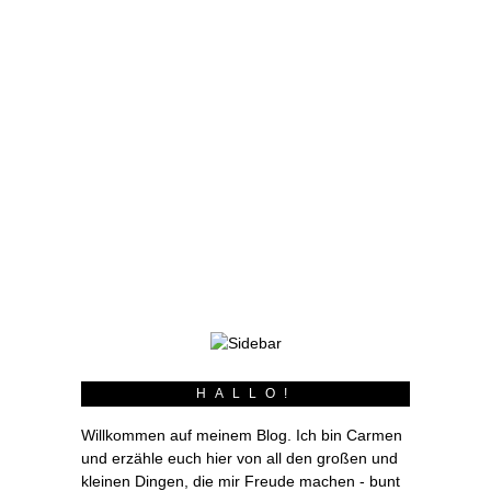
geerbte Singer gab es keine Möglichkeit
neue Nähfüße zu bekommen. Oder zumindest
keine die vom Standart abweichen. Das fand ich
immer sehr schade, weil es mich beim nähen
einschränkte. Und das mehr, als mir tatsächlich
bewusst war. Doch für die Bernina gilt das
nicht. Und seit einigen Wochen bin ich stolze
Besitzerin von zwei Teflon-Nähfüßen. Einen
normalen und einen Reißverschlussfuß. Bei der
Farbe denkt man zwar nicht unbedingt an Teflon,
das man ja meist nur auf Pfannen kennt ;o)
nichtsdestotrotz gleiten diese Nähfüße über
Wachstuch…
weiterlesen
HALLO!
Willkommen auf meinem Blog. Ich bin Carmen
und erzähle euch hier von all den großen und
kleinen Dingen, die mir Freude machen - bunt