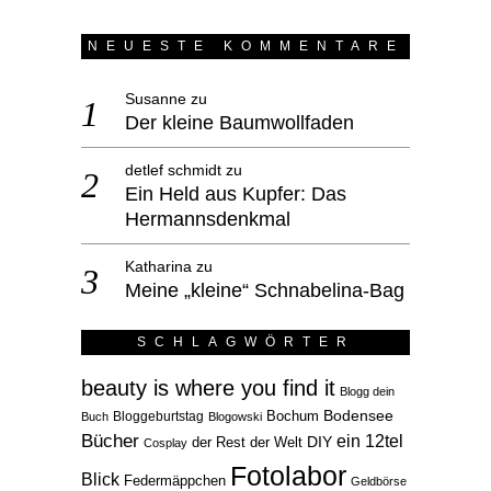
NEUESTE KOMMENTARE
Susanne
zu
Der kleine Baumwollfaden
detlef schmidt
zu
Ein Held aus Kupfer: Das
Hermannsdenkmal
Katharina
zu
Meine „kleine“ Schnabelina-Bag
SCHLAGWÖRTER
beauty is where you find it
Blogg dein
Bodensee
Bloggeburtstag
Bochum
Buch
Blogowski
Bücher
ein 12tel
der Rest der Welt
DIY
Cosplay
Fotolabor
Blick
Federmäppchen
Geldbörse