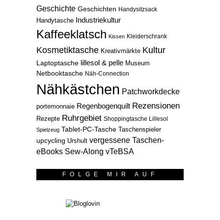
Geschichte
Geschichten
Handysitzsack
Industriekultur
Handytasche
Kaffeeklatsch
Kleiderschrank
Kissen
Kosmetiktasche
Kultur
Kreativmärkte
lillesol & pelle
Laptoptasche
Museum
Netbooktasche
Näh-Connection
Nähkästchen
Patchworkdecke
Rezensionen
Regenbogenquilt
portemonnaie
Ruhrgebiet
Rezepte
Shoppingtasche Lillesol
Tablet-PC-Tasche
Taschenspieler
Spielzeug
vergessene Taschen-
upcycling
Urshult
eBooks Sew-Along
vTeBSA
FOLGE MIR AUF