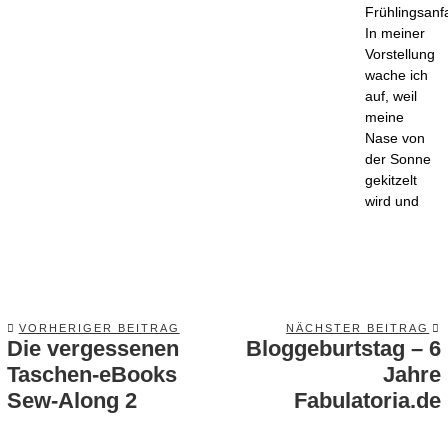
Frühlingsanf
In meiner
Vorstellung
wache ich
auf, weil
meine
Nase von
der Sonne
gekitzelt
wird und
VORHERIGER BEITRAG
NÄCHSTER BEITRAG
Die vergessenen
Bloggeburtstag – 6
Previous
post:
Taschen-eBooks
Jahre
p
Sew-Along 2
Fabulatoria.de