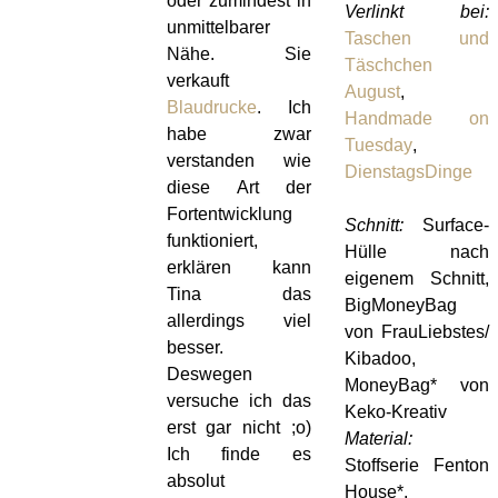
oder zumindest in
Verlinkt bei:
unmittelbarer
Taschen und
Nähe. Sie
Täschchen
verkauft
August
,
Blaudrucke
. Ich
Handmade on
habe zwar
Tuesday
,
verstanden wie
DienstagsDinge
diese Art der
Fortentwicklung
Schnitt:
Surface-
funktioniert,
Hülle nach
erklären kann
eigenem Schnitt,
Tina das
BigMoneyBag
allerdings viel
von FrauLiebstes/
besser.
Kibadoo,
Deswegen
MoneyBag* von
versuche ich das
Keko-Kreativ
erst gar nicht ;o)
Material:
Ich finde es
Stoffserie Fenton
absolut
House*,