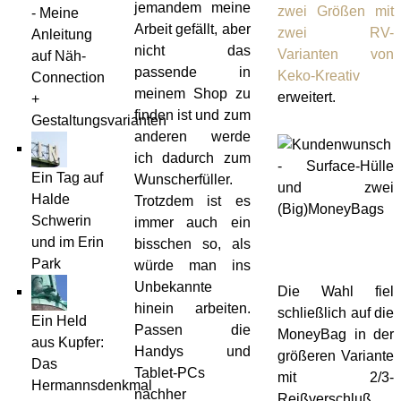
jemandem meine
zwei Größen mit
- Meine
Arbeit gefällt, aber
zwei RV-
Anleitung
nicht das
Varianten von
auf Näh-
passende in
Keko-Kreativ
Connection
meinem Shop zu
erweitert.
+
finden ist und zum
Gestaltungsvarianten
anderen werde
ich dadurch zum
Ein Tag auf
Wunscherfüller.
Halde
Trotzdem ist es
Schwerin
immer auch ein
und im Erin
bisschen so, als
Park
würde man ins
Unbekannte
Die Wahl fiel
hinein arbeiten.
schließlich auf die
Ein Held
Passen die
MoneyBag in der
aus Kupfer:
Handys und
größeren Variante
Das
Tablet-PCs
mit 2/3-
Hermannsdenkmal
nachher
Reißverschluß.