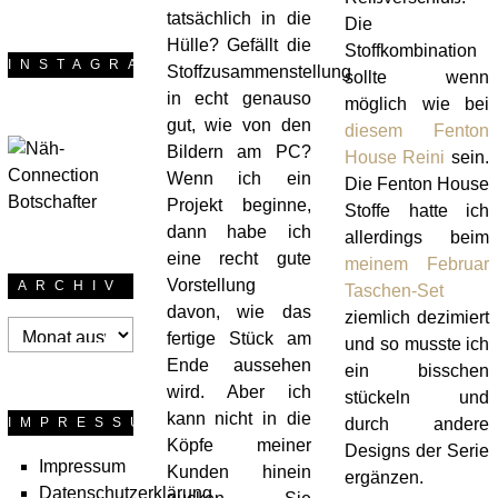
tatsächlich in die
Die
Hülle? Gefällt die
Stoffkombination
INSTAGRAM
Stoffzusammenstellung
sollte wenn
in echt genauso
möglich wie bei
gut, wie von den
diesem Fenton
Bildern am PC?
House Reini
sein.
Wenn ich ein
Die Fenton House
Projekt beginne,
Stoffe hatte ich
dann habe ich
allerdings beim
eine recht gute
meinem Februar
Vorstellung
ARCHIV
Taschen-Set
davon, wie das
ziemlich dezimiert
Archiv
fertige Stück am
und so musste ich
Ende aussehen
ein bisschen
wird. Aber ich
stückeln und
kann nicht in die
IMPRESSUM
durch andere
Köpfe meiner
Designs der Serie
Impressum
Kunden hinein
ergänzen.
Datenschutzerklärung