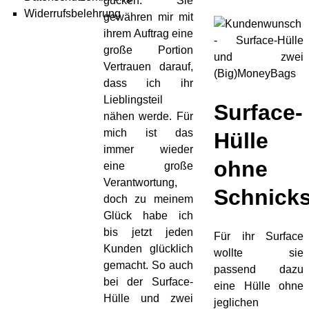
gucken. Sie
Widerrufsbelehrung
gewähren mir mit
ihrem Auftrag eine
große Portion
Vertrauen darauf,
dass ich ihr
Lieblingsteil
Surface-
nähen werde. Für
mich ist das
Hülle
immer wieder
ohne
eine große
Verantwortung,
Schnick
doch zu meinem
Glück habe ich
bis jetzt jeden
Für ihr Surface
Kunden glücklich
wollte sie
gemacht. So auch
passend dazu
bei der Surface-
eine Hülle ohne
Hülle und zwei
jeglichen