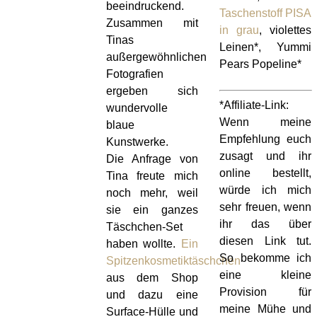
beeindruckend.
Taschenstoff PISA
Zusammen mit
in grau
, violettes
Tinas
Leinen*, Yummi
außergewöhnlichen
Pears Popeline*
Fotografien
ergeben sich
*Affiliate-Link:
wundervolle
Wenn meine
blaue
Empfehlung euch
Kunstwerke.
zusagt und ihr
Die Anfrage von
online bestellt,
Tina freute mich
würde ich mich
noch mehr, weil
sehr freuen, wenn
sie ein ganzes
ihr das über
Täschchen-Set
diesen Link tut.
haben wollte.
Ein
So bekomme ich
Spitzenkosmetiktäschchen
eine kleine
aus dem Shop
Provision für
und dazu eine
meine Mühe und
Surface-Hülle und