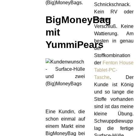
(Big)MoneyBags.
Schnickschnack.
Kein RV oder
BigMoneyBag
anderer
Verschluß. Keine
mit
Wattierung. Am
besten in genau
YummiPears
der
Stoffkombination
der
Fenton House
Tablet-PC-
Tasche
. Der
Kunde ist König
und so lange die
Stoffe vorhanden
sind ist das meine
Eine Kundin, die
kleine Übung.
schon einmal auf
Schwuppdiewupp
einem Markt eine
lag die fertige
BigMoneyBag bei
Surface-Hülle