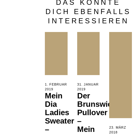
DAS KÖNNTE
DICH EBENFALLS
INTERESSIEREN
POSTED
POSTED
1. FEBRUAR
31. JANUAR
ON
ON
2019
21.
2019
18.
Mein
Der
MAI
JANUAR
2020
2020
Dia
Brunswick-
Ladies
Pullover
Sweater
–
–
Mein
POSTED
23. MÄRZ
ON
2018
17.