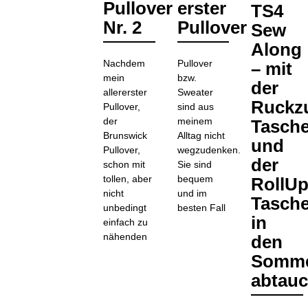
Pullover
erster
TS4
JULI
2018
Nr. 2
Pullover
Sew
Along
Nachdem
Pullover
– mit
mein
bzw.
der
allererster
Sweater
Ruckz
Pullover,
sind aus
der
meinem
Tasch
Brunswick
Alltag nicht
und
Pullover,
wegzudenken.
der
schon mit
Sie sind
tollen, aber
bequem
RollUp
nicht
und im
Tasch
unbedingt
besten Fall
in
einfach zu
nähenden
den
Somm
abtau