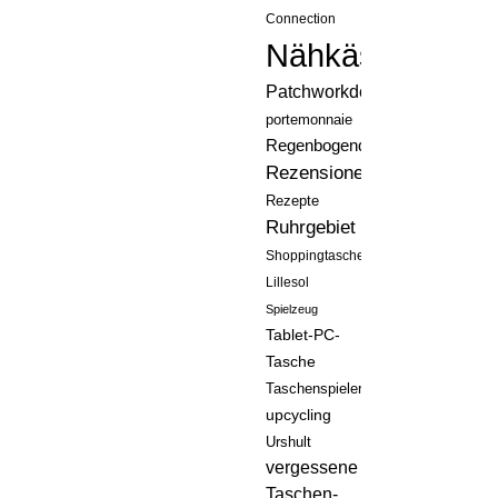
Connection
Nähkästchen
Patchworkdecke
portemonnaie
Regenbogenquilt
Rezensionen
Rezepte
Ruhrgebiet
Shoppingtasche
Lillesol
Spielzeug
Tablet-PC-
Tasche
Taschenspieler
upcycling
Urshult
vergessene
Taschen-