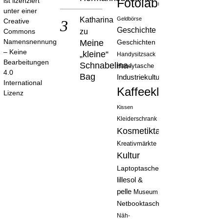
Fotolabor
ist lizenziert
unter einer
Katharina
Geldbörse
Creative
Geschichte
zu
Commons
Namensnennung
Meine
Geschichten
– Keine
„kleine“
Handysitzsack
Bearbeitungen
Schnabelina-
Handytasche
4.0
Bag
Industriekultur
International
Kaffeeklatsch
Lizenz
Kissen
Kleiderschrank
Kosmetiktasche
Kreativmärkte
Kultur
Laptoptasche
lillesol &
pelle
Museum
Netbooktasche
Näh-