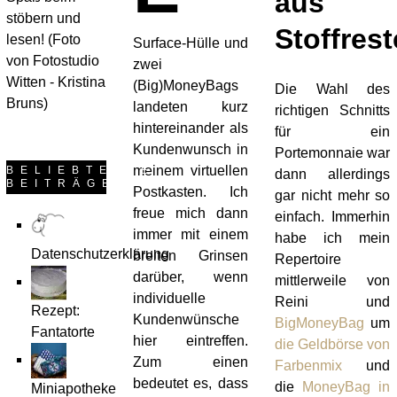
aus
stöbern und
Stoffres
lesen! (Foto
Surface-Hülle und
von Fotostudio
zwei
Witten - Kristina
(Big)MoneyBags
Die Wahl des
Bruns)
landeten kurz
richtigen Schnitts
hintereinander als
für ein
Kundenwunsch in
Portemonnaie war
meinem virtuellen
BELIEBTESTE
dann allerdings
BEITRÄGE
Postkasten. Ich
gar nicht mehr so
freue mich dann
einfach. Immerhin
immer mit einem
habe ich mein
Datenschutzerklärung
breiten Grinsen
Repertoire
darüber, wenn
mittlerweile von
individuelle
Reini und
Rezept:
Kundenwünsche
BigMoneyBag
um
Fantatorte
hier eintreffen.
die Geldbörse von
Zum einen
Farbenmix
und
bedeutet es, dass
die
MoneyBag in
Miniapotheke