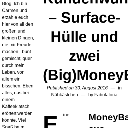
Blog. Ich bin
Carmen und
– Surface-
erzähle euch
hier von all den
Hülle und
großen und
kleinen Dingen,
die mir Freude
zwei
machen - bunt
gemischt, quer
durch mein
(Big)Money
Leben, von
allem ein
bisschen. Eben
Published on
30. August 2016
2.
in
alles, das bei
Nähkästchen
by
Fabulatoria
April
einem
2020
Kaffeeklatsch
erörtert werden
E
MoneyB
ine
könnte. Viel
Spaß beim