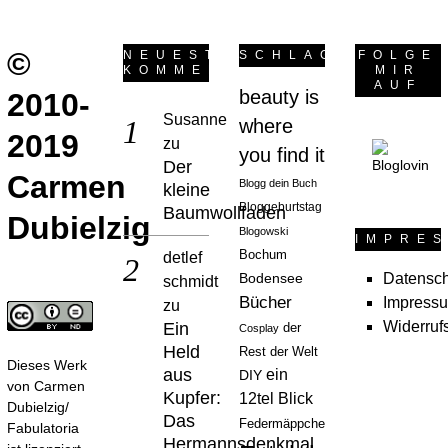
©
NEUESTE
SCHLAGWÖRTER
FOLGE
KOMMENTARE
MIR
AUF
beauty is
2010-
Susanne
where
2019
zu
you find it
Der
Carmen
Blogg dein Buch
kleine
Bloggeburtstag
Baumwollfaden
Dubielzig
Blogowski
IMPRE
Bochum
detlef
Datensch
Bodensee
schmidt
Bücher
Impress
zu
Widerruf
Ein
der
Cosplay
Held
Rest der Welt
Dieses Werk
aus
ein
DIY
von
Carmen
Kupfer:
12tel Blick
Dubielzig/
Das
Federmäppchen
Fabulatoria
Hermannsdenkmal