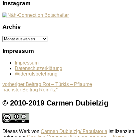
Instagram
Archiv
Archiv
Impressum
Impressum
Datenschutzerklärung
Widerrufsbelehrung
Beitragsnavigation
Previous
vorheriger Beitrag
Rot – Türkis – Pflaume
Next
post:
nächster Beitrag
Reini“tz“
post:
© 2010-2019 Carmen Dubielzig
Dieses Werk von
Carmen Dubielzig/ Fabulatoria
ist lizenziert
unter einer
Creative Commons Namensnennung – Keine