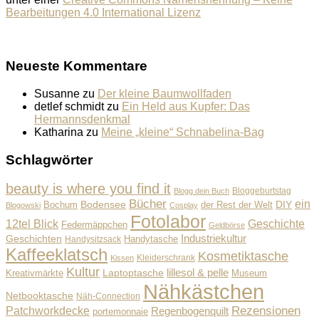
Bearbeitungen 4.0 International Lizenz
Neueste Kommentare
Susanne
zu
Der kleine Baumwollfaden
detlef schmidt
zu
Ein Held aus Kupfer: Das
Hermannsdenkmal
Katharina
zu
Meine „kleine“ Schnabelina-Bag
Schlagwörter
beauty is where you find it
Bloggeburtstag
Blogg dein Buch
Bücher
ein
Bodensee
der Rest der Welt
DIY
Bochum
Blogowski
Cosplay
Fotolabor
Geschichte
12tel Blick
Federmäppchen
Geldbörse
Industriekultur
Geschichten
Handysitzsack
Handytasche
Kaffeeklatsch
Kosmetiktasche
Kleiderschrank
Kissen
Kultur
lillesol & pelle
Laptoptasche
Museum
Kreativmärkte
Nähkästchen
Netbooktasche
Näh-Connection
Rezensionen
Patchworkdecke
Regenbogenquilt
portemonnaie