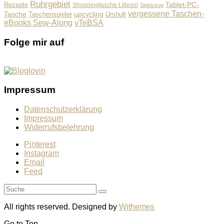
Ruhrgebiet
Tablet-PC-
Rezepte
Shoppingtasche Lillesol
Spielzeug
vergessene Taschen-
Tasche
upcycling
Taschenspieler
Urshult
eBooks Sew-Along
vTeBSA
Folge mir auf
Impressum
Datenschutzerklärung
Impressum
Widerrufsbelehrung
Pinterest
Instagram
Email
Feed
All rights reserved. Designed by
Withemes
Go to
Top