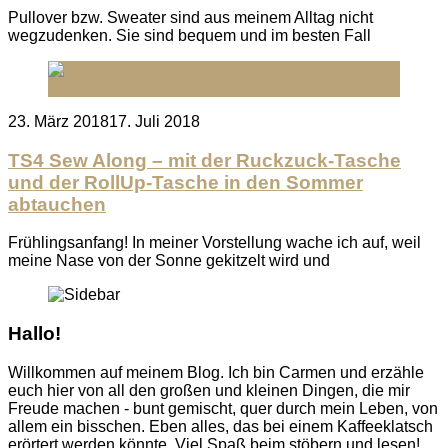
Pullover bzw. Sweater sind aus meinem Alltag nicht
wegzudenken. Sie sind bequem und im besten Fall
Posted
23. März 2018
17. Juli 2018
on
TS4 Sew Along – mit der Ruckzuck-Tasche
und der RollUp-Tasche in den Sommer
abtauchen
Frühlingsanfang! In meiner Vorstellung wache ich auf, weil
meine Nase von der Sonne gekitzelt wird und
Hallo!
Willkommen auf meinem Blog. Ich bin Carmen und erzähle
euch hier von all den großen und kleinen Dingen, die mir
Freude machen - bunt gemischt, quer durch mein Leben, von
allem ein bisschen. Eben alles, das bei einem Kaffeeklatsch
erörtert werden könnte. Viel Spaß beim stöbern und lesen!