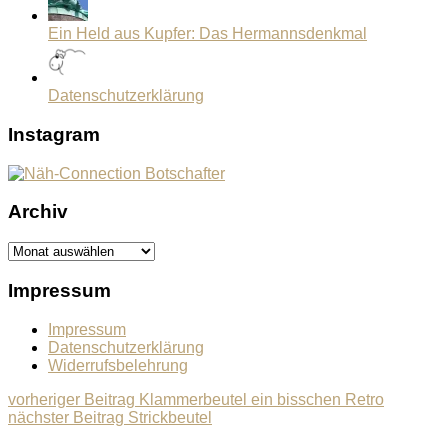
Ein Held aus Kupfer: Das Hermannsdenkmal
Datenschutzerklärung
Instagram
Archiv
Archiv
Impressum
Impressum
Datenschutzerklärung
Widerrufsbelehrung
Beitragsnavigation
Previous
vorheriger Beitrag
Klammerbeutel ein bisschen Retro
Next
post:
nächster Beitrag
Strickbeutel
post: