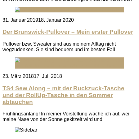
Posted
31. Januar 2019
18. Januar 2020
on
Der Brunswick-Pullover – Mein erster Pullover
Pullover bzw. Sweater sind aus meinem Alltag nicht
wegzudenken. Sie sind bequem und im besten Fall
Posted
23. März 2018
17. Juli 2018
on
TS4 Sew Along – mit der Ruckzuck-Tasche
und der RollUp-Tasche in den Sommer
abtauchen
Frühlingsanfang! In meiner Vorstellung wache ich auf, weil
meine Nase von der Sonne gekitzelt wird und