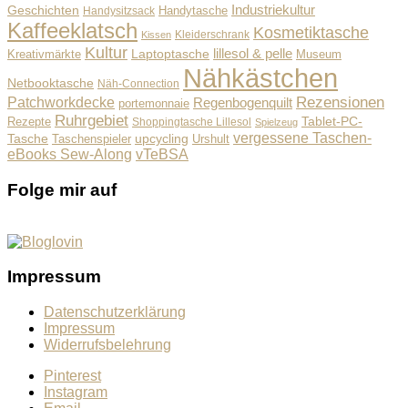
Industriekultur
Geschichten
Handysitzsack
Handytasche
Kaffeeklatsch
Kosmetiktasche
Kleiderschrank
Kissen
Kultur
lillesol & pelle
Laptoptasche
Museum
Kreativmärkte
Nähkästchen
Netbooktasche
Näh-Connection
Rezensionen
Patchworkdecke
Regenbogenquilt
portemonnaie
Ruhrgebiet
Tablet-PC-
Rezepte
Shoppingtasche Lillesol
Spielzeug
vergessene Taschen-
Tasche
upcycling
Taschenspieler
Urshult
eBooks Sew-Along
vTeBSA
Folge mir auf
Impressum
Datenschutzerklärung
Impressum
Widerrufsbelehrung
Pinterest
Instagram