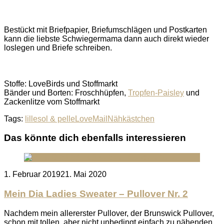
Bestückt mit Briefpapier, Briefumschlägen und Postkarten
kann die liebste Schwiegermama dann auch direkt wieder
loslegen und Briefe schreiben.
Stoffe: LoveBirds und Stoffmarkt
Bänder und Borten: Froschhüpfen,
Tropfen-Paisley
und
Zackenlitze vom Stoffmarkt
Tags:
lillesol & pelle
LoveMail
Nähkästchen
Das könnte dich ebenfalls interessieren
Posted
1. Februar 2019
21. Mai 2020
on
Mein Dia Ladies Sweater – Pullover Nr. 2
Nachdem mein allererster Pullover, der Brunswick Pullover,
schon mit tollen, aber nicht unbedingt einfach zu nähenden