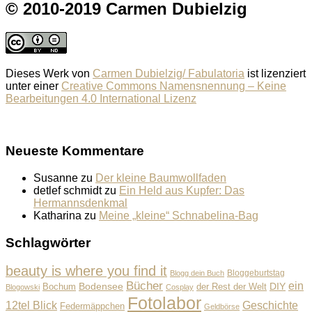
© 2010-2019 Carmen Dubielzig
Dieses Werk von
Carmen Dubielzig/ Fabulatoria
ist lizenziert
unter einer
Creative Commons Namensnennung – Keine
Bearbeitungen 4.0 International Lizenz
Neueste Kommentare
Susanne
zu
Der kleine Baumwollfaden
detlef schmidt
zu
Ein Held aus Kupfer: Das
Hermannsdenkmal
Katharina
zu
Meine „kleine“ Schnabelina-Bag
Schlagwörter
beauty is where you find it
Bloggeburtstag
Blogg dein Buch
Bücher
ein
Bodensee
der Rest der Welt
DIY
Bochum
Blogowski
Cosplay
Fotolabor
Geschichte
12tel Blick
Federmäppchen
Geldbörse