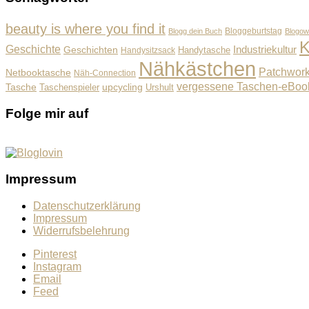
beauty is where you find it
Bloggeburtstag
Blogg dein Buch
Blogow
K
Geschichte
Industriekultur
Geschichten
Handysitzsack
Handytasche
Nähkästchen
Patchwor
Netbooktasche
Näh-Connection
vergessene Taschen-eBoo
Tasche
upcycling
Taschenspieler
Urshult
Folge mir auf
Impressum
Datenschutzerklärung
Impressum
Widerrufsbelehrung
Pinterest
Instagram
Email
Feed