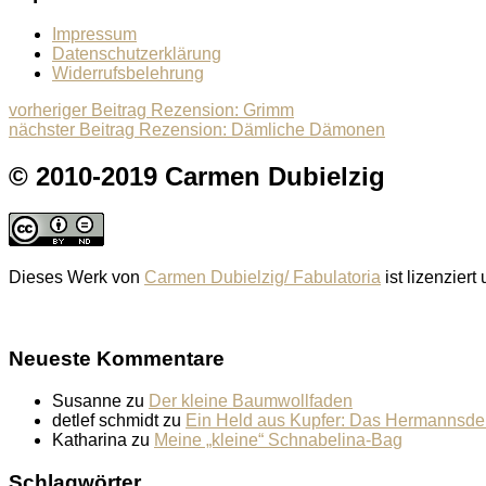
Impressum
Datenschutzerklärung
Widerrufsbelehrung
Beitragsnavigation
Previous
vorheriger Beitrag
Rezension: Grimm
Next
post:
nächster Beitrag
Rezension: Dämliche Dämonen
post:
© 2010-2019 Carmen Dubielzig
Dieses Werk von
Carmen Dubielzig/ Fabulatoria
ist lizenziert
Neueste Kommentare
Susanne
zu
Der kleine Baumwollfaden
detlef schmidt
zu
Ein Held aus Kupfer: Das Hermannsd
Katharina
zu
Meine „kleine“ Schnabelina-Bag
Schlagwörter