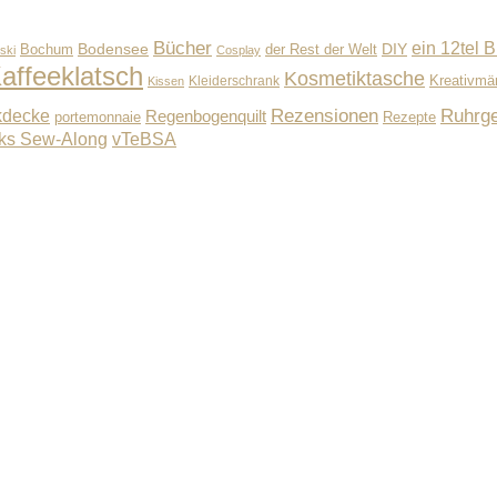
Bücher
ein 12tel B
Bodensee
der Rest der Welt
DIY
Bochum
ski
Cosplay
affeeklatsch
Kosmetiktasche
Kleiderschrank
Kreativmä
Kissen
Rezensionen
Ruhrge
kdecke
Regenbogenquilt
Rezepte
portemonnaie
ks Sew-Along
vTeBSA