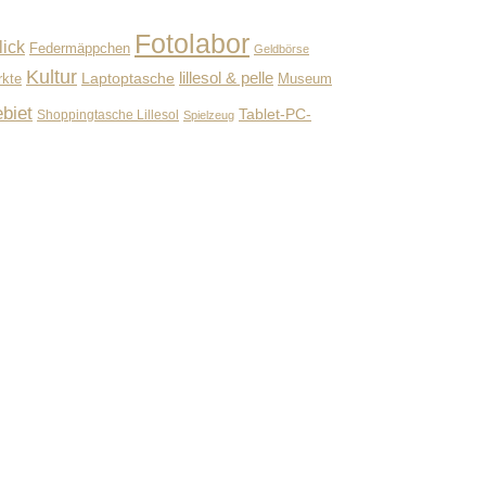
Fotolabor
lick
Federmäppchen
Geldbörse
Kultur
lillesol & pelle
Laptoptasche
Museum
rkte
biet
Tablet-PC-
Shoppingtasche Lillesol
Spielzeug