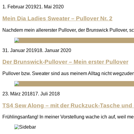
Posted
1. Februar 2019
21. Mai 2020
on
Mein Dia Ladies Sweater – Pullover Nr. 2
Nachdem mein allererster Pullover, der Brunswick Pullover, sc
Posted
31. Januar 2019
18. Januar 2020
on
Der Brunswick-Pullover – Mein erster Pullover
Pullover bzw. Sweater sind aus meinem Alltag nicht wegzude
Posted
23. März 2018
17. Juli 2018
on
TS4 Sew Along – mit der Ruckzuck-Tasche und
Frühlingsanfang! In meiner Vorstellung wache ich auf, weil m