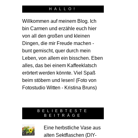
POSTED
7. FEBRUAR 
HALLO!
ON
Mein
Willkommen auf meinem Blog. Ich
bin Carmen und erzähle euch hier
von all den großen und kleinen
Im September und Oktober letzten Jahres hat Jakaster wie viele andere auch fleißig beim Schnabelina-Bag-Sewalong mitgemacht. So
ausführl
Dingen, die mir Freude machen -
Rebeccas
bunt gemischt, quer durch mein
dass Schnabe
Leben, von allem ein bisschen. Eben
entscheiden 
alles, das bei einem Kaffeeklatsch
Größenwah
erörtert werden könnte. Viel Spaß
beim stöbern und lesen! (Foto von
Fotostudio Witten - Kristina Bruns)
BELIEBTESTE
BEITRÄGE
Eine herbstliche Vase aus
alten Sektflaschen (DIY-