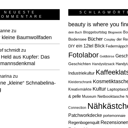
NEUESTE
SCHLAGWÖRT
KOMMENTARE
beauty is where you find
anne
zu
Bloggeburtstag
Bo
dein Buch
Blogowski
 kleine Baumwollfaden
Bücher
Bodensee
der Re
Cosplay
ein 12tel Blick
DIY
Federmäppc
ef schmidt
zu
Fotolabor
Gesch
 Held aus Kupfer: Das
Geldbörse
rmannsdenkmal
Geschichten
Handysitzsack
Handyt
Kaffeeklat
Industriekultur
harina
zu
Kosmetiktasch
ne „kleine“ Schnabelina-
Kleiderschrank
Kultur
g
Laptoptasc
Kreativmärkte
& pelle
Netbooktasche
Museum
N
Nähkästch
Connection
Patchworkdecke
portemonnaie
Rezensione
Regenbogenquilt