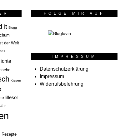
ER
FOLGE MIR AUF
 it
Blogg
chum
st der Welt
hen
IMPRESSUM
ichte
Datenschutzerklärung
asche
Impressum
sch
Kissen
Widerrufsbelehrung
e
lillesol
he
äh-
en
n
Rezepte