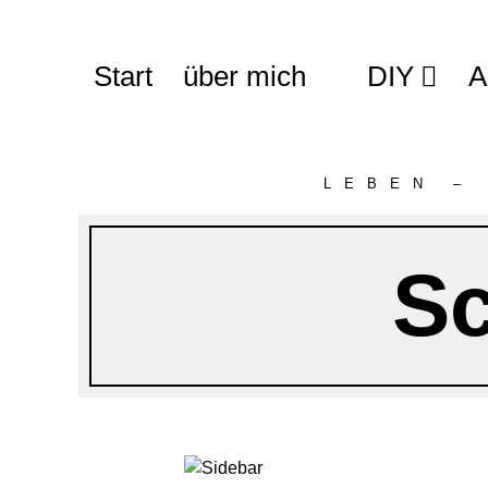
Start
über mich
DIY
A
LEBEN –
S