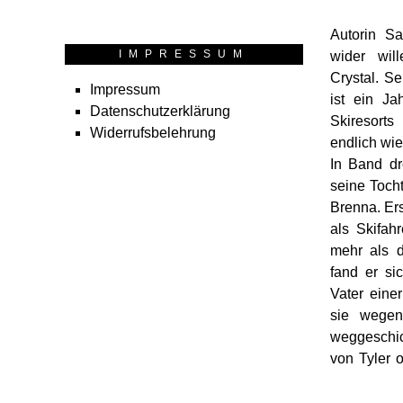
Autorin Sa
IMPRESSUM
wider wil
Crystal. S
Impressum
ist ein Ja
Datenschutzerklärung
Skiresorts
Widerrufsbelehrung
endlich wie
In Band dre
seine Toch
Brenna. Ers
als Skifah
mehr als d
fand er si
Vater einer
sie wege
weggeschic
von Tyler o