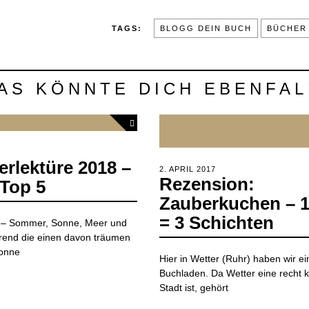
TAGS:
BLOGG DEIN BUCH
BÜCHER
AS KÖNNTE DICH EBENFAL
6.
rlektüre 2018 –
JANUAR
POSTED
2. APRIL 2017
2.
2019
Rezension:
ON
APRIL
Top 5
2020
Zauberkuchen – 1
= 3 Schichten
ub – Sommer, Sonne, Meer und
rend die einen davon träumen
Sonne
Hier in Wetter (Ruhr) haben wir e
Buchladen. Da Wetter eine recht k
Stadt ist, gehört