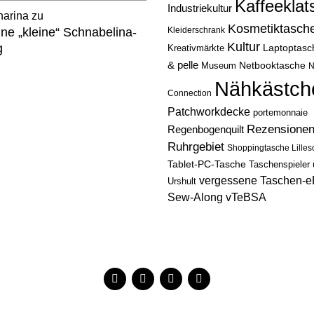
Kaffeeklat
Industriekultur
harina
zu
Kosmetiktasch
ne „kleine“ Schnabelina-
Kleiderschrank
Kultur
g
Laptoptasc
Kreativmärkte
& pelle
Netbooktasche
Museum
N
Nähkästch
Connection
Patchworkdecke
portemonnaie
Rezensione
Regenbogenquilt
Ruhrgebiet
Shoppingtasche Lilles
Tablet-PC-Tasche
Taschenspieler
vergessene Taschen-
Urshult
Sew-Along
vTeBSA