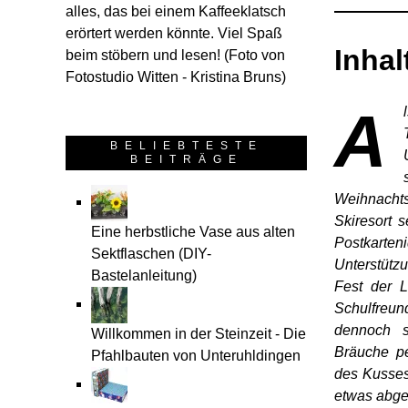
alles, das bei einem Kaffeeklatsch
erörtert werden könnte. Viel Spaß
Inhal
beim stöbern und lesen! (Foto von
Fotostudio Witten - Kristina Bruns)
A
BELIEBTESTE
BEITRÄGE
Weihnachts
Skiresort s
Eine herbstliche Vase aus alten
Postkarteni
Sektflaschen (DIY-
Unterstütz
Bastelanleitung)
Fest der L
Schulfreu
dennoch s
Willkommen in der Steinzeit - Die
Bräuche pe
Pfahlbauten von Unteruhldingen
des Kusses
etwas abg