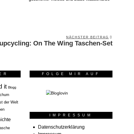
NÄCHSTER BEITRAG
upcycling: On The Wing Taschen-Set
Next
post:
ER
FOLGE MIR AUF
 it
Blogg
chum
st der Welt
hen
IMPRESSUM
ichte
Datenschutzerklärung
asche