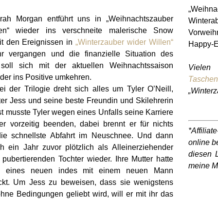
„Weihna
rah Morgan entführt uns in „Weihnachtszauber
Winterab
len“ wieder ins verschneite malerische Snow
Vorweihn
eit den Ereignissen in
„Winterzauber wider Willen“
Happy-E
hr vergangen und die finanzielle Situation des
 soll sich mit der aktuellen Weihnachtssaison
Vielen
der ins Positive umkehren.
Taschen
i der Trilogie dreht sich alles um Tyler O’Neill,
„Winterz
ter Jess und seine beste Freundin und Skilehrerin
t musste Tyler wegen eines Unfalls seine Karriere
rer vorzeitig beenden, dabei brennt er für nichts
*Affilia
ie schnellste Abfahrt im Neuschnee. Und dann
online b
ch ein Jahr zuvor plötzlich als Alleinerziehender
diesen L
 pubertierenden Tochter wieder. Ihre Mutter hatte
meine Mü
n eines neuen indes mit einem neuen Mann
kt. Um Jess zu beweisen, dass sie wenigstens
hne Bedingungen geliebt wird, will er mit ihr das