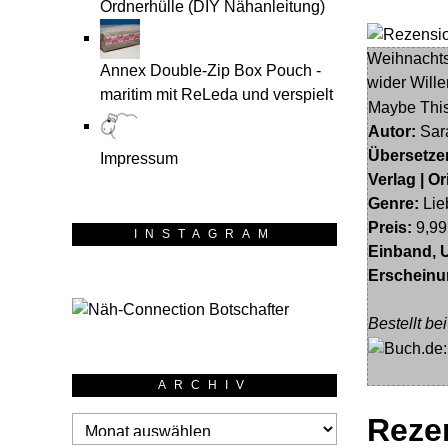
Ordnerhülle (DIY Nähanleitung)
Annex Double-Zip Box Pouch -
maritim mit ReLeda und verspielt
Maybe Thi
Autor:
Sar
Übersetzer
Impressum
Verlag | Or
Genre:
Lie
Preis:
9,99
INSTAGRAM
Einband, 
Erscheinu
Bestellt be
ARCHIV
Reze
Archiv