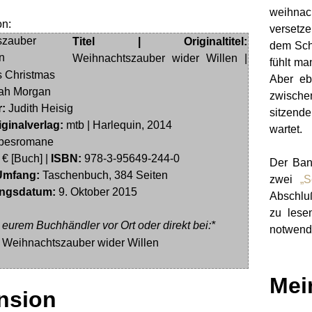
weihnac
versetz
Titel | Originaltitel:
dem Sch
Weihnachtszauber wider Willen |
fühlt ma
s Christmas
Aber eb
ah Morgan
zwische
:
Judith Heisig
sitzende
iginalverlag:
mtb | Harlequin, 2014
wartet.
besromane
 € [Buch] |
ISBN:
978-3-95649-244-0
Der Band
Umfang:
Taschenbuch, 384 Seiten
zwei
„S
ngsdatum:
9. Oktober 2015
Abschluß
zu lese
i eurem Buchhändler vor Ort oder direkt bei:*
notwend
Mei
nsion