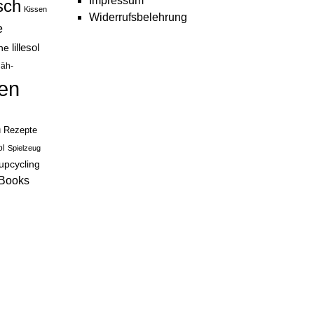
Impressum
sch
Kissen
Widerrufsbelehrung
e
lillesol
he
äh-
en
n
Rezepte
ol
Spielzeug
upcycling
eBooks