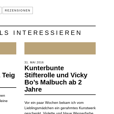
REZENSIONEN
LS INTERESSIEREN
POSTED
31. MAI 2016
2.
Kunterbunte
ON
APRIL
2020
 Teig
Stifterolle und Vicky
Bo’s Malbuch ab 2
Jahre
inen
leine
Vor ein paar Wochen bekam ich vom
Lieblingsmädchen ein gerahmtes Kunstwerk
geschenkt. Violette und blaue Wasserfarbe