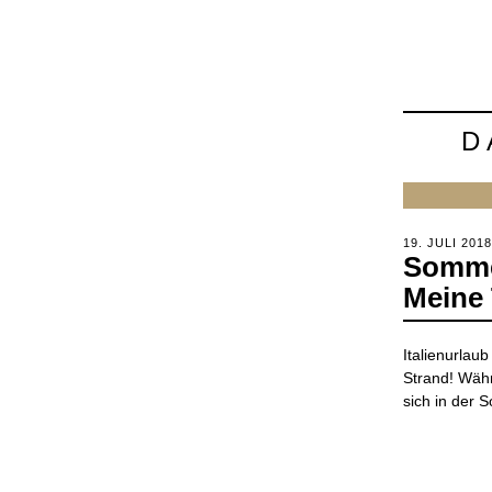
D
POSTED
19. JULI 2018
Somme
ON
Meine 
Italienurla
Strand! Wäh
sich in der 