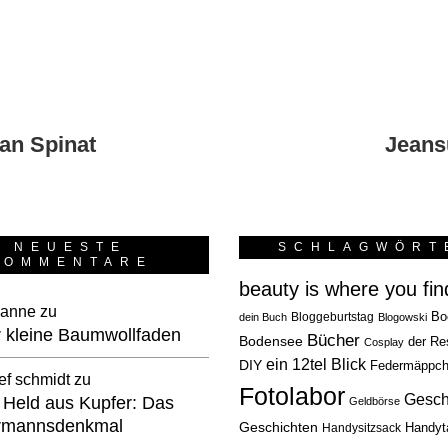
an Spinat
Jeans
NEUESTE
SCHLAGWÖRT
KOMMENTARE
beauty is where you find
anne
zu
Bloggeburtstag
Bo
dein Buch
Blogowski
 kleine Baumwollfaden
Bücher
Bodensee
der Re
Cosplay
ein 12tel Blick
DIY
Federmäppc
ef schmidt
zu
Fotolabor
Gesch
 Held aus Kupfer: Das
Geldbörse
rmannsdenkmal
Geschichten
Handysitzsack
Handyt