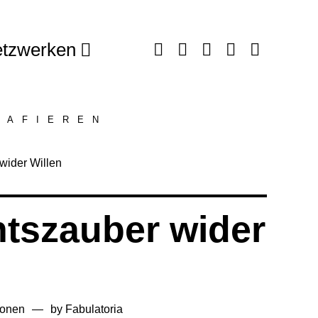
tzwerken
RAFIEREN
tszauber wider
ionen
by
Fabulatoria