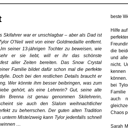
April
2020
t
beste We
Hilfe au
ls Skifahrer war er unschlagbar – aber als Dad ist
perfekt
Tylor O’Neil weit von einer Goldmedaille entfernt.
Freundin
Um seiner 13-jährigen Tochter zu beweisen, wie
die beid
sehr er sie liebt, will er ihr das schönste
und all
fest aller Zeiten bereiten. Das Snow Crystal
nicht. 
einer Familie bildet dafür schon mal die perfekte
kennen
dylle. Doch bei den restlichen Details braucht er
können. 
ung. Wer könnte ihm besser beibringen, was zum
bei Tyl
iebe gehört, als eine Lehrerin? Gut, seine alte
Familie 
ndin Brenna ist genau genommen Skilehrerin,
auch n
cheint sie auch den Slalom weihnachtlicher
gleichze
rfekt zu beherrschen. Der guten alten Tradition
Chaos pe
 unterm Mistelzweig kann Tylor jedenfalls schnell
ewinnen …
Sarah Mo