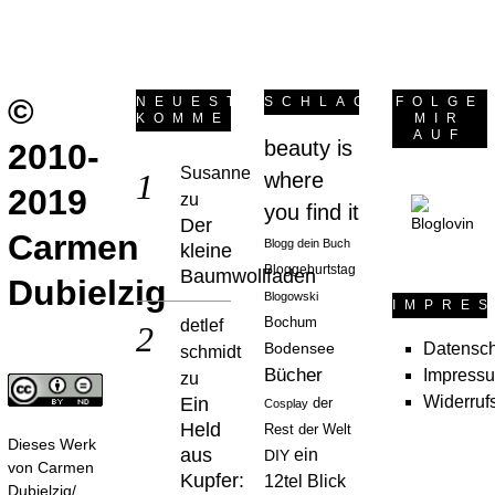
©
NEUESTE
SCHLAGWÖRTER
FOLGE
KOMMENTARE
MIR
AUF
beauty is
2010-
Susanne
where
2019
zu
you find it
Der
Carmen
Blogg dein Buch
kleine
Bloggeburtstag
Baumwollfaden
Dubielzig
Blogowski
IMPRE
Bochum
detlef
Datensch
Bodensee
schmidt
Bücher
Impress
zu
Widerruf
Ein
der
Cosplay
Held
Rest der Welt
Dieses Werk
aus
ein
DIY
von
Carmen
Kupfer:
12tel Blick
Dubielzig/