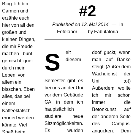
Blog. Ich bin
#2
Carmen und
erzähle euch
Published on
12. Mai 2014
in
hier von all den
Fotolabor
by
Fabulatoria
großen und
kleinen Dingen,
die mir Freude
S
eit
doof guckt, wenn
machen - bunt
diesem
man auf Bänke
gemischt, quer
steigt. (Außer dem
durch mein
Wachdienst der
Leben, von
Semester gibt es
Uni ;o))
allem ein
bei uns an der Uni
Außerdem wollte
bisschen. Eben
vor dem Gebäude
ich mir schon
alles, das bei
GA, in dem ich
immer die
einem
hauptsächlich
Betonkunst auf
Kaffeeklatsch
studiere, neue
der anderen Seite
erörtert werden
Sitzmöglichkeiten.
des Campus‘
könnte. Viel
Es wurden
angucken. Dem
Spaß beim