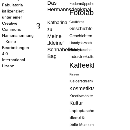
Das
Federmäppchen
Fabulatoria
Hermannsdenkmal
Fotolabor
ist lizenziert
unter einer
Katharina
Geldbörse
Creative
Geschichte
zu
Commons
Namensnennung
Meine
Geschichten
– Keine
„kleine“
Handysitzsack
Bearbeitungen
Schnabelina-
Handytasche
4.0
Bag
Industriekultur
International
Kaffeeklatsch
Lizenz
Kissen
Kleiderschrank
Kosmetiktasche
Kreativmärkte
Kultur
Laptoptasche
lillesol &
pelle
Museum