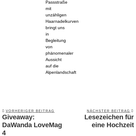
Passstraße
mit
unzähligen
Haarnadelkurven
bringt uns
in
Begleitung
von
phänomenaler
Aussicht
auf die
Alpenlandschaft
VORHERIGER BEITRAG
NÄCHSTER BEITRAG
Giveaway:
Lesezeichen für
Previous
post:
DaWanda LoveMag
eine Hochzeit
p
4