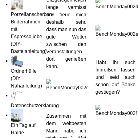
lange vermisst
Porzellanscherben-
und freue mich
Bilderrahmen
deshalb sehr,
mit
dass man nun das
Espressoliebe
gute Wetter
(DIY-
zwischen den
Bastelanleitung)
Veranstaltungen
dort genießen
Habt ihr euch
kann.
hinreißen lassen
Ordnerhülle
und seid auch
(DIY
schon auf Bänke
Nähanleitung)
gestiegen?
Datenschutzerklärung
Zusammen mit
dem weltbesten
Ein Tag auf
Mann habe ich
Halde