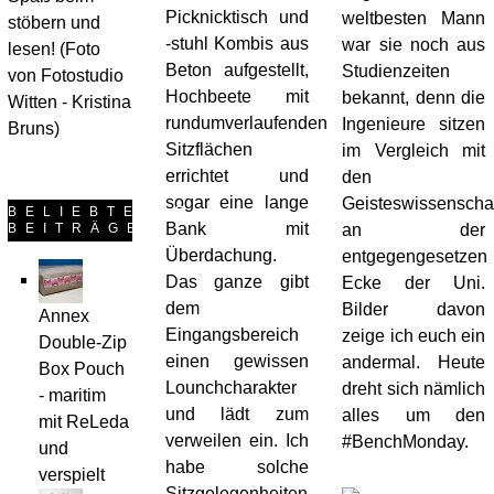
Picknicktisch und
weltbesten Mann
stöbern und
-stuhl Kombis aus
war sie noch aus
lesen! (Foto
Beton aufgestellt,
Studienzeiten
von Fotostudio
Hochbeete mit
bekannt, denn die
Witten - Kristina
rundumverlaufenden
Ingenieure sitzen
Bruns)
Sitzflächen
im Vergleich mit
errichtet und
den
sogar eine lange
Geisteswissenscha
BELIEBTESTE
Bank mit
BEITRÄGE
an der
Überdachung.
entgegengesetzen
Das ganze gibt
Ecke der Uni.
dem
Bilder davon
Annex
Eingangsbereich
zeige ich euch ein
Double-Zip
einen gewissen
andermal. Heute
Box Pouch
Lounchcharakter
dreht sich nämlich
- maritim
und lädt zum
alles um den
mit ReLeda
verweilen ein. Ich
#BenchMonday.
und
habe solche
verspielt
Sitzgelegenheiten