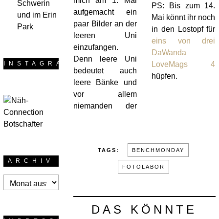
mich am 1. Mai
Schwerin
PS: Bis zum 14.
aufgemacht ein
und im Erin
Mai könnt ihr noch
paar Bilder an der
Park
in den Lostopf für
leeren Uni
eins von drei
einzufangen.
DaWanda
Denn leere Uni
INSTAGRAM
LoveMags 4
bedeutet auch
hüpfen.
leere Bänke und
vor allem
niemanden der
TAGS:
BENCHMONDAY
ARCHIV
FOTOLABOR
Archiv
DAS KÖNNTE