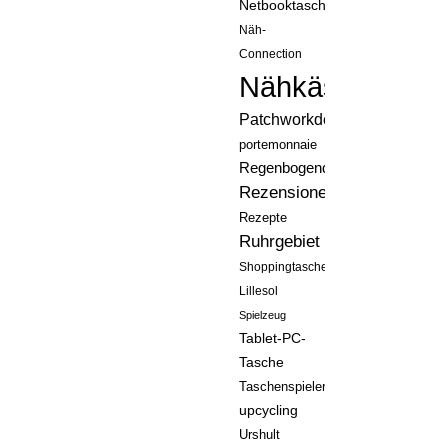
Netbooktasche
Näh-
Connection
Nähkästchen
Patchworkdecke
portemonnaie
Regenbogenquilt
Rezensionen
Rezepte
Ruhrgebiet
Shoppingtasche
Lillesol
Spielzeug
Tablet-PC-
Tasche
Taschenspieler
upcycling
Urshult