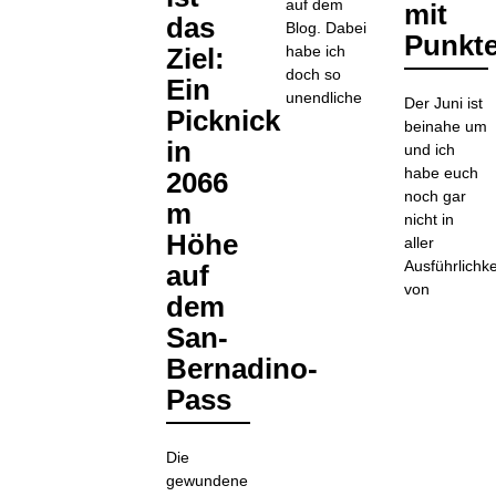
auf dem
mit
das
Blog. Dabei
Punkt
Ziel:
habe ich
doch so
Ein
unendliche
Der Juni ist
Picknick
beinahe um
in
und ich
habe euch
2066
noch gar
m
nicht in
Höhe
aller
Ausführlichke
auf
von
dem
San-
Bernadino-
Pass
Die
gewundene