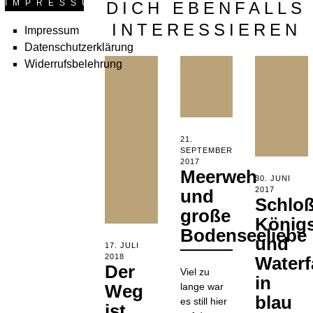
IMPRESSUM
DICH EBENFALLS
INTERESSIEREN
Impressum
Datenschutzerklärung
Widerrufsbelehrung
POSTED
21.
ON
SEPTEMBER
2017
2.
Meerweh
APRIL
POSTED
30. JUNI
2020
ON
2017
2.
und
Schlo
APRIL
große
2020
König
Bodenseeliebe
und
POSTED
17. JULI
ON
2018
21.
Waterf
Der
DEZEMBER
Viel zu
in
2018
Weg
lange war
blau
es still hier
ist