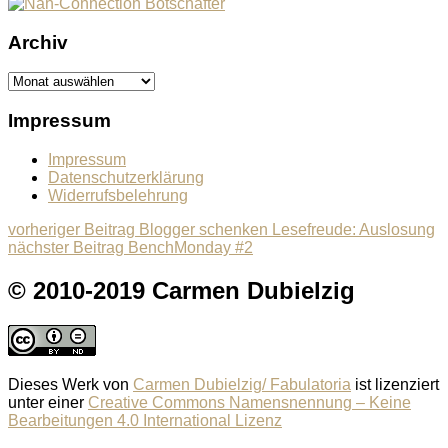
Archiv
Archiv
Impressum
Impressum
Datenschutzerklärung
Widerrufsbelehrung
Beitragsnavigation
Previous
vorheriger Beitrag
Blogger schenken Lesefreude: Auslosung
Next
post:
nächster Beitrag
BenchMonday #2
post:
© 2010-2019 Carmen Dubielzig
Dieses Werk von
Carmen Dubielzig/ Fabulatoria
ist lizenziert
unter einer
Creative Commons Namensnennung – Keine
Bearbeitungen 4.0 International Lizenz