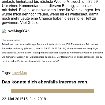
einfach, hinterlasst bis nächste Woche Mittwoch um 23:59
Uhr einen Kommentar unter diesem Beitrag, schon seit ihr
mit dabei. Es gibt keine weiteren Lose für Verlinkungen. Ich
würde mich dennoch freuen, wenn ihr es weitersagt, damit
noch mehr Leute eine Chance haben dieses tolle Heft zu
gewinnen. Viel Glück.
Kleingedrucktes:
Teilnehmen darf jede volljährige Person mit Wohnsitz in der EU. Es nimmt nur Teil, wer vor
Ende der Verlosung (Mittwoch, den 14.05.2014/ 23:59 Uhr) einen Kommentar mit gültiger
eMailadresse unter diesem Posting hinterlassen hat. Doppelte Kommentare werden gelöscht!
Die Gewinner werden per Zufallsprinzip ausgelost. Der Rechtsweg ist ausgeschlossen, die zu
gewinnenden Preise werden nicht in bar ausgezahlt!
Tags:
LoveMag
Das könnte dich ebenfalls interessieren
Posted
22. Mai 2015
15. Juni 2018
on