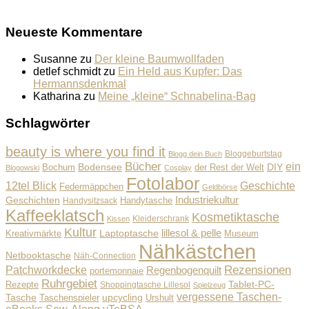
Neueste Kommentare
Susanne
zu
Der kleine Baumwollfaden
detlef schmidt
zu
Ein Held aus Kupfer: Das
Hermannsdenkmal
Katharina
zu
Meine „kleine“ Schnabelina-Bag
Schlagwörter
beauty is where you find it
Bloggeburtstag
Blogg dein Buch
Bücher
ein
Bodensee
der Rest der Welt
DIY
Bochum
Blogowski
Cosplay
Fotolabor
Geschichte
12tel Blick
Federmäppchen
Geldbörse
Industriekultur
Geschichten
Handysitzsack
Handytasche
Kaffeeklatsch
Kosmetiktasche
Kleiderschrank
Kissen
Kultur
lillesol & pelle
Laptoptasche
Museum
Kreativmärkte
Nähkästchen
Netbooktasche
Näh-Connection
Rezensionen
Patchworkdecke
Regenbogenquilt
portemonnaie
Ruhrgebiet
Tablet-PC-
Rezepte
Shoppingtasche Lillesol
Spielzeug
vergessene Taschen-
Tasche
upcycling
Taschenspieler
Urshult