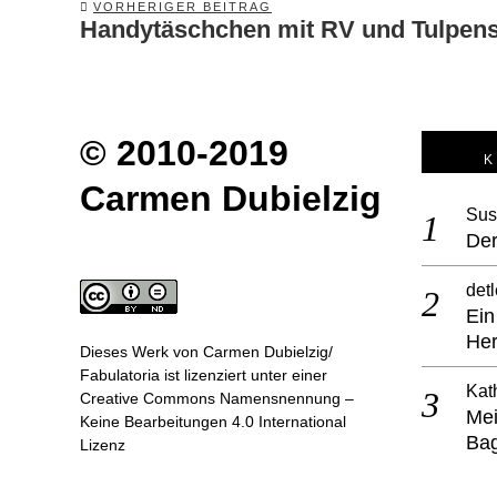
VORHERIGER BEITRAG
Handytäschchen mit RV und Tulpen
Previous
post:
© 2010-2019
Carmen Dubielzig
Sus
Der
detl
Ein
He
Dieses Werk von
Carmen Dubielzig/
Fabulatoria
ist lizenziert unter einer
Kat
Creative Commons Namensnennung –
Mei
Keine Bearbeitungen 4.0 International
Ba
Lizenz