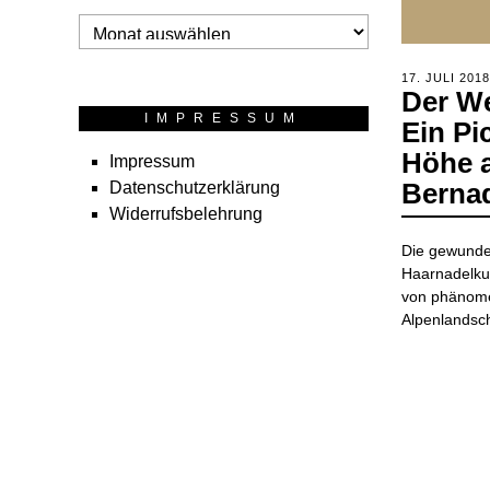
Archiv
POSTED
17. JULI 2018
Der We
ON
IMPRESSUM
Ein Pi
Höhe 
Impressum
Berna
Datenschutzerklärung
Widerrufsbelehrung
Die gewunde
Haarnadelkur
von phänomen
Alpenlandsch