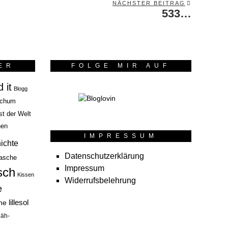
NÄCHSTER BEITRAG
533…
Next
post:
ER
FOLGE MIR AUF
 it
Blogg
chum
st der Welt
hen
IMPRESSUM
ichte
Datenschutzerklärung
asche
Impressum
sch
Kissen
Widerrufsbelehrung
e
lillesol
he
äh-