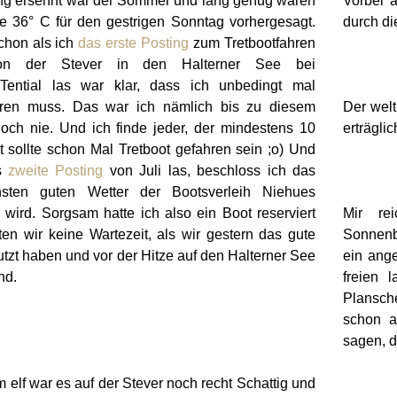
ng ersehnt war der Sommer und lang genug waren
Vorbei 
ie 36° C für den gestrigen Sonntag vorhergesagt.
durch di
chon als ich
das erste Posting
zum Tretbootfahren
on der Stever in den Halterner See bei
Tential las war klar, dass ich unbedingt mal
hren muss. Das war ich nämlich bis zu diesem
Der wel
noch nie. Und ich finde jeder, der mindestens 10
erträgli
st sollte schon Mal Tretboot gefahren sein ;o) Und
as
zweite Posting
von Juli las, beschloss ich das
sten guten Wetter der Bootsverleih Niehues
 wird. Sorgsam hatte ich also ein Boot reserviert
Mir re
ten wir keine Wartezeit, als wir gestern das gute
Sonnenb
tzt haben und vor der Hitze auf den Halterner See
ein ang
nd.
freien 
Plansch
schon a
sagen, d
elf war es auf der Stever noch recht Schattig und