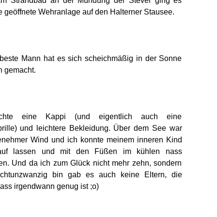
am Strandbad an der Mündung der Stever ging es
e geöffnete Wehranlage auf den Halterner Stausee.
tbeste Mann hat es sich scheichmäßig in der Sonne
ch gemacht.
ichte eine Kappi (und eigentlich auch eine
rille) und leichtere Bekleidung. Über dem See war
enehmer Wind und ich konnte meinem inneren Kind
lauf lassen und mit den Füßen im kühlen nass
en. Und da ich zum Glück nicht mehr zehn, sondern
chtunzwanzig bin gab es auch keine Eltern, die
ass irgendwann genug ist ;o)