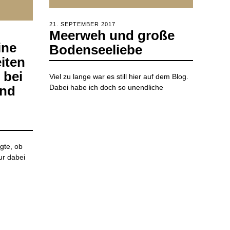
POSTED
21. SEPTEMBER 2017
2.
Meerweh und große
ON
APRIL
2020
ine
Bodenseeliebe
iten
 bei
Viel zu lange war es still hier auf dem Blog.
und
Dabei habe ich doch so unendliche
agte, ob
ur dabei