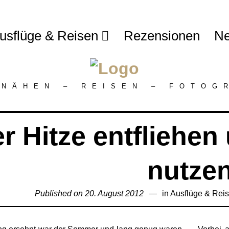
usflüge & Reisen
Rezensionen
Ne
 NÄHEN – REISEN – FOTOG
r Hitze entfliehen
nutze
Published on
20. August 2012
16.
in
Ausflüge & Rei
Juli
2018