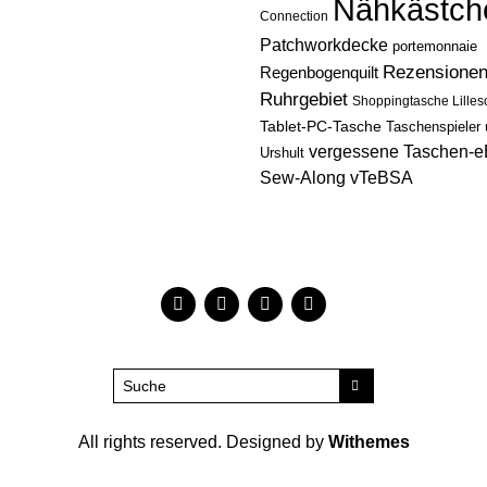
Nähkästch
Connection
Patchworkdecke
portemonnaie
Rezensione
Regenbogenquilt
Ruhrgebiet
Shoppingtasche Lilles
Tablet-PC-Tasche
Taschenspieler
vergessene Taschen-
Urshult
Sew-Along
vTeBSA
All rights reserved. Designed by
Withemes