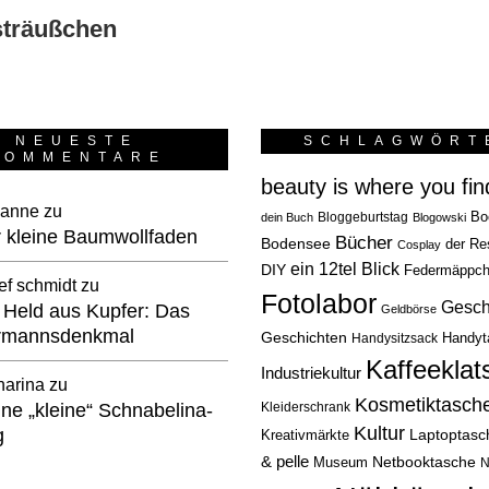
sträußchen
NEUESTE
SCHLAGWÖRT
KOMMENTARE
beauty is where you find
anne
zu
Bloggeburtstag
Bo
dein Buch
Blogowski
 kleine Baumwollfaden
Bücher
Bodensee
der Re
Cosplay
ein 12tel Blick
DIY
Federmäppc
ef schmidt
zu
Fotolabor
Gesch
 Held aus Kupfer: Das
Geldbörse
rmannsdenkmal
Geschichten
Handysitzsack
Handyt
Kaffeeklat
Industriekultur
harina
zu
Kosmetiktasch
ne „kleine“ Schnabelina-
Kleiderschrank
Kultur
g
Laptoptasc
Kreativmärkte
& pelle
Netbooktasche
Museum
N