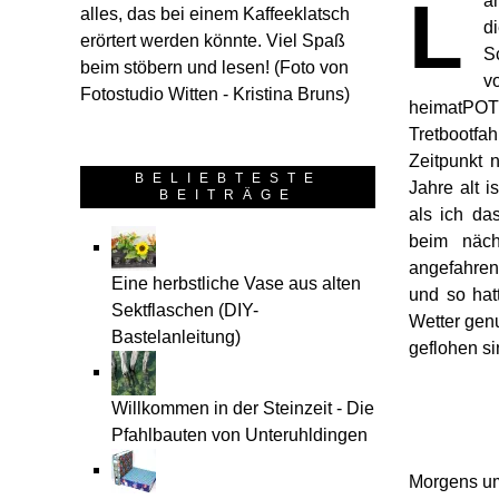
L
a
alles, das bei einem Kaffeeklatsch
d
erörtert werden könnte. Viel Spaß
S
beim stöbern und lesen! (Foto von
v
Fotostudio Witten - Kristina Bruns)
heimatPOT
Tretbootfa
Zeitpunkt 
BELIEBTESTE
Jahre alt i
BEITRÄGE
als ich d
beim näch
angefahren
Eine herbstliche Vase aus alten
und so hat
Sektflaschen (DIY-
Wetter genu
Bastelanleitung)
geflohen si
Willkommen in der Steinzeit - Die
Pfahlbauten von Unteruhldingen
Morgens um 