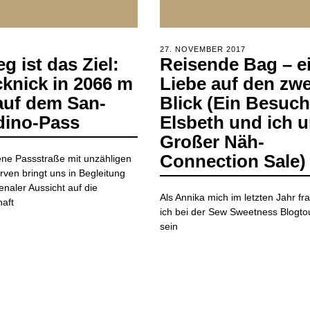
POSTED
21.
27. NOVEMBER 2017
1.
g ist das Ziel:
Reisende Bag – e
ON
DEZEMBER
JANUAR
2018
2020
cknick in 2066 m
Liebe auf den zwe
auf dem San-
Blick (Ein Besuch
dino-Pass
Elsbeth und ich 
Großer Näh-
Connection Sale)
ne Passstraße mit unzähligen
ven bringt uns in Begleitung
aler Aussicht auf die
Als Annika mich im letzten Jahr fr
aft
ich bei der Sew Sweetness Blogto
sein