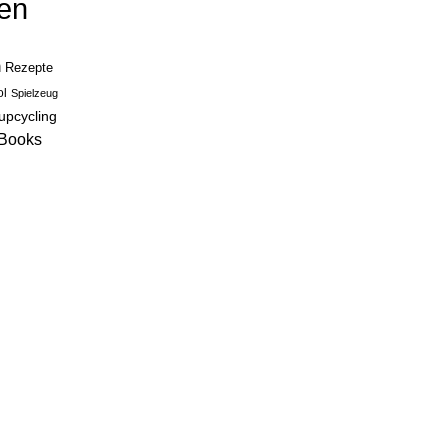
en
n
Rezepte
ol
Spielzeug
upcycling
eBooks