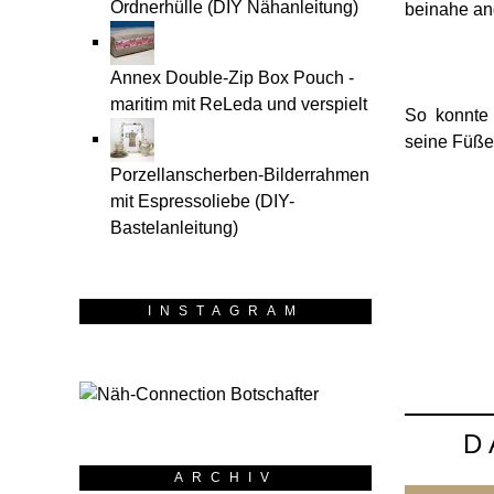
Ordnerhülle (DIY Nähanleitung)
beinahe an
Annex Double-Zip Box Pouch -
maritim mit ReLeda und verspielt
So konnte 
seine Füße
Porzellanscherben-Bilderrahmen
mit Espressoliebe (DIY-
Bastelanleitung)
INSTAGRAM
D
ARCHIV