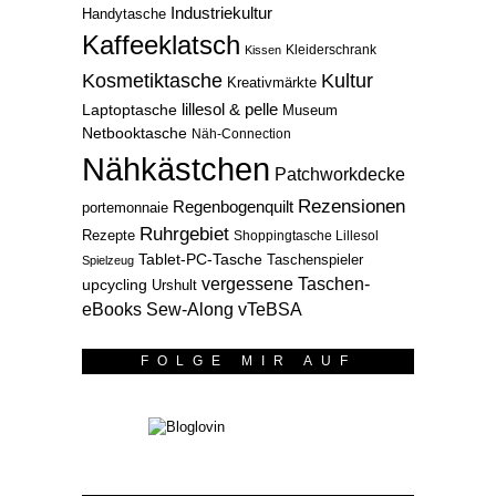
Industriekultur
Handytasche
Kaffeeklatsch
Kleiderschrank
Kissen
Kosmetiktasche
Kultur
Kreativmärkte
lillesol & pelle
Laptoptasche
Museum
Netbooktasche
Näh-Connection
Nähkästchen
Patchworkdecke
Rezensionen
Regenbogenquilt
portemonnaie
Ruhrgebiet
Rezepte
Shoppingtasche Lillesol
Tablet-PC-Tasche
Taschenspieler
Spielzeug
vergessene Taschen-
upcycling
Urshult
eBooks Sew-Along
vTeBSA
FOLGE MIR AUF