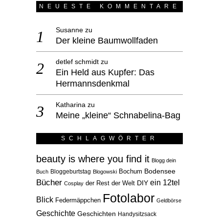
NEUESTE KOMMENTARE
Susanne
zu
Der kleine Baumwollfaden
detlef schmidt
zu
Ein Held aus Kupfer: Das
Hermannsdenkmal
Katharina
zu
Meine „kleine“ Schnabelina-Bag
SCHLAGWÖRTER
beauty is where you find it
Blogg dein
Bodensee
Bloggeburtstag
Bochum
Buch
Blogowski
Bücher
ein 12tel
der Rest der Welt
DIY
Cosplay
Fotolabor
Blick
Federmäppchen
Geldbörse
Geschichte
Geschichten
Handysitzsack