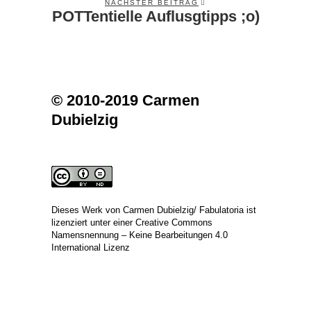
NÄCHSTER BEITRAG
POTTentielle Auflusgtipps ;o)
Next
post:
© 2010-2019 Carmen
Dubielzig
Dieses Werk von
Carmen Dubielzig/ Fabulatoria
ist
lizenziert unter einer
Creative Commons
Namensnennung – Keine Bearbeitungen 4.0
International Lizenz