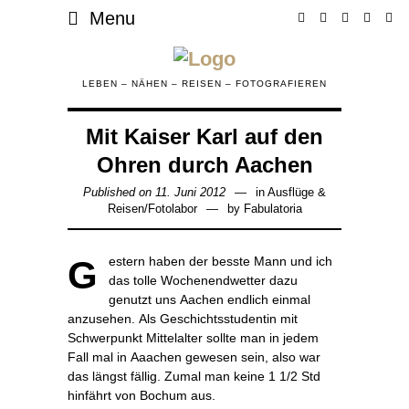
Menu
LEBEN – NÄHEN – REISEN – FOTOGRAFIEREN
Mit Kaiser Karl auf den
Ohren durch Aachen
Published on
11. Juni 2012
28.
in
Ausflüge &
Reisen
/
Fotolabor
by
Juli
Fabulatoria
2020
Gestern haben der besste Mann und ich
das tolle Wochenendwetter dazu
genutzt uns Aachen endlich einmal
anzusehen. Als Geschichtsstudentin mit
Schwerpunkt Mittelalter sollte man in jedem
Fall mal in Aaachen gewesen sein, also war
das längst fällig. Zumal man keine 1 1/2 Std
hinfährt von Bochum aus.