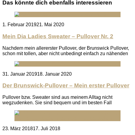
Das könnte dich ebenfalls interessieren
Posted
1. Februar 2019
21. Mai 2020
on
Mein Dia Ladies Sweater – Pullover Nr. 2
Nachdem mein allererster Pullover, der Brunswick Pullover,
schon mit tollen, aber nicht unbedingt einfach zu nähenden
Posted
31. Januar 2019
18. Januar 2020
on
Der Brunswick-Pullover – Mein erster Pullover
Pullover bzw. Sweater sind aus meinem Alltag nicht
wegzudenken. Sie sind bequem und im besten Fall
Posted
23. März 2018
17. Juli 2018
on