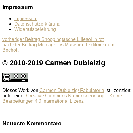
Impressum
Impressum
Datenschutzerklärung
Widerrufsbelehrung
Beitragsnavigation
Previous
vorheriger Beitrag
Shoppingtasche Lillesol in rot
Next
post:
nächster Beitrag
Montags ins Museum: Textilmuseum
post:
Bocholt
© 2010-2019 Carmen Dubielzig
Dieses Werk von
Carmen Dubielzig/ Fabulatoria
ist lizenziert
unter einer
Creative Commons Namensnennung – Keine
Bearbeitungen 4.0 International Lizenz
Neueste Kommentare