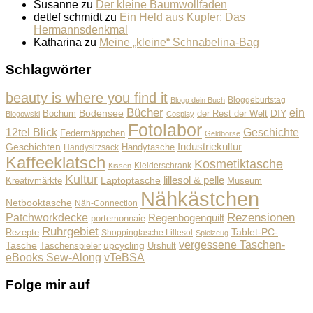
Susanne
zu
Der kleine Baumwollfaden
detlef schmidt
zu
Ein Held aus Kupfer: Das
Hermannsdenkmal
Katharina
zu
Meine „kleine“ Schnabelina-Bag
Schlagwörter
beauty is where you find it
Bloggeburtstag
Blogg dein Buch
Bücher
ein
Bodensee
der Rest der Welt
DIY
Bochum
Blogowski
Cosplay
Fotolabor
Geschichte
12tel Blick
Federmäppchen
Geldbörse
Industriekultur
Geschichten
Handysitzsack
Handytasche
Kaffeeklatsch
Kosmetiktasche
Kleiderschrank
Kissen
Kultur
lillesol & pelle
Laptoptasche
Museum
Kreativmärkte
Nähkästchen
Netbooktasche
Näh-Connection
Rezensionen
Patchworkdecke
Regenbogenquilt
portemonnaie
Ruhrgebiet
Tablet-PC-
Rezepte
Shoppingtasche Lillesol
Spielzeug
vergessene Taschen-
Tasche
upcycling
Taschenspieler
Urshult
eBooks Sew-Along
vTeBSA
Folge mir auf