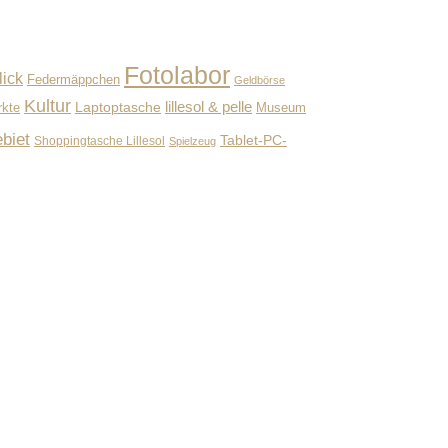
Fotolabor
lick
Federmäppchen
Geldbörse
Kultur
lillesol & pelle
Laptoptasche
Museum
rkte
biet
Tablet-PC-
Shoppingtasche Lillesol
Spielzeug