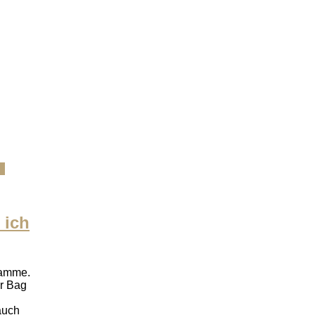
 ich
lamme.
or Bag
auch