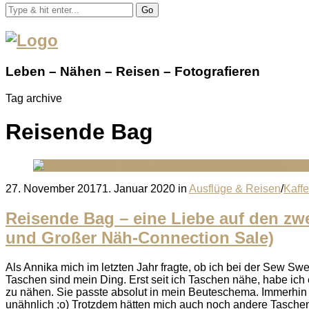
Go
Leben – Nähen – Reisen – Fotografieren
Tag archive
Reisende Bag
Posted
27. November 2017
1. Januar 2020
in
Ausflüge & Reisen
/
Kaffe
on
Reisende Bag – eine Liebe auf den zwe
und Großer Näh-Connection Sale)
Als Annika mich im letzten Jahr fragte, ob ich bei der Sew S
Taschen sind mein Ding. Erst seit ich Taschen nähe, habe ich
zu nähen. Sie passte absolut in mein Beuteschema. Immerhin s
unähnlich ;o) Trotzdem hätten mich auch noch andere Taschen