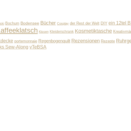
Bücher
ein 12tel B
Bodensee
der Rest der Welt
DIY
Bochum
ski
Cosplay
affeeklatsch
Kosmetiktasche
Kleiderschrank
Kreativmä
Kissen
Rezensionen
Ruhrge
kdecke
Regenbogenquilt
Rezepte
portemonnaie
ks Sew-Along
vTeBSA