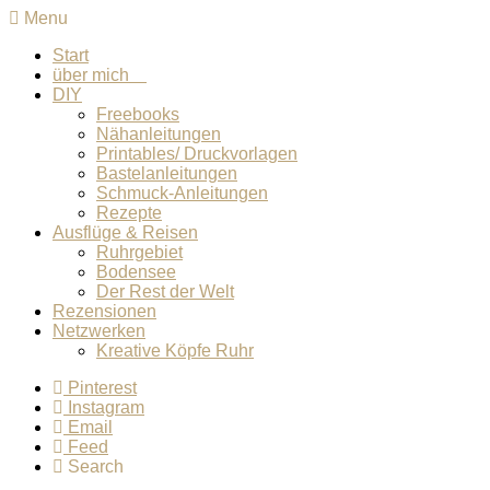
Menu
Start
über mich
DIY
Freebooks
Nähanleitungen
Printables/ Druckvorlagen
Bastelanleitungen
Schmuck-Anleitungen
Rezepte
Ausflüge & Reisen
Ruhrgebiet
Bodensee
Der Rest der Welt
Rezensionen
Netzwerken
Kreative Köpfe Ruhr
Pinterest
Instagram
Email
Feed
Search