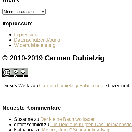
Archiv
Archiv
Impressum
Impressum
Datenschutzerklärung
Widerrufsbelehrung
© 2010-2019 Carmen Dubielzig
Dieses Werk von
Carmen Dubielzig/ Fabulatoria
ist lizenziert
Neueste Kommentare
Susanne
zu
Der kleine Baumwollfaden
detlef schmidt
zu
Ein Held aus Kupfer: Das Hermannsd
Katharina
zu
Meine „kleine“ Schnabelina-Bag