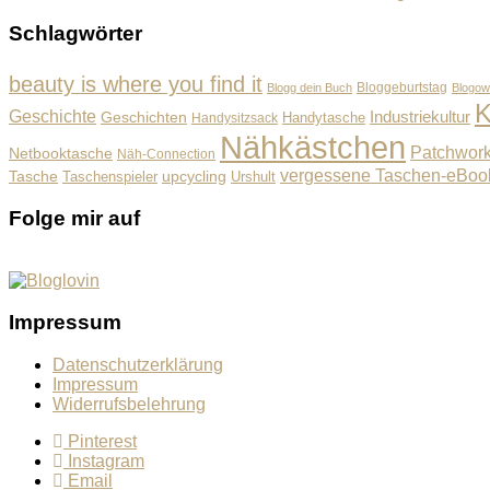
Schlagwörter
beauty is where you find it
Bloggeburtstag
Blogg dein Buch
Blogow
K
Geschichte
Industriekultur
Geschichten
Handysitzsack
Handytasche
Nähkästchen
Patchwor
Netbooktasche
Näh-Connection
vergessene Taschen-eBoo
Tasche
upcycling
Taschenspieler
Urshult
Folge mir auf
Impressum
Datenschutzerklärung
Impressum
Widerrufsbelehrung
Pinterest
Instagram
Email