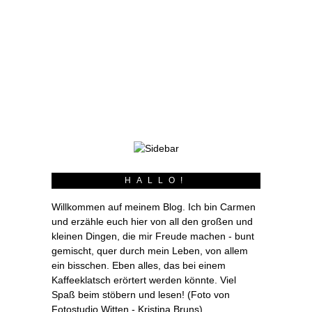
nicht unbedingt einfach zu nähenden
Details aufwartete, war irgendwie klar, dass auch
Pullover Nr. 2 nicht von der schlichten Sorte sein
wird. Mit gepatchten Diamanten auf der
Vorderseite konnte ich gar keinen anderen Schnitt
für meinen zweiten Pullover wählen als den Dia
Ladies Sweater. Getreu dem Motto:
weiterlesen
HALLO!
Willkommen auf meinem Blog. Ich bin Carmen
und erzähle euch hier von all den großen und
kleinen Dingen, die mir Freude machen - bunt
gemischt, quer durch mein Leben, von allem
ein bisschen. Eben alles, das bei einem
Kaffeeklatsch erörtert werden könnte. Viel
Spaß beim stöbern und lesen! (Foto von
Fotostudio Witten - Kristina Bruns)