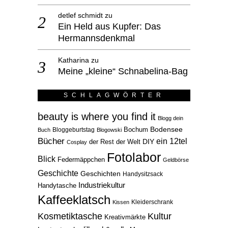
detlef schmidt
zu
Ein Held aus Kupfer: Das
Hermannsdenkmal
Katharina
zu
Meine „kleine“ Schnabelina-Bag
SCHLAGWÖRTER
beauty is where you find it
Blogg dein
Bodensee
Bloggeburtstag
Bochum
Buch
Blogowski
Bücher
ein 12tel
der Rest der Welt
DIY
Cosplay
Fotolabor
Blick
Federmäppchen
Geldbörse
Geschichte
Geschichten
Handysitzsack
Industriekultur
Handytasche
Kaffeeklatsch
Kleiderschrank
Kissen
Kosmetiktasche
Kultur
Kreativmärkte