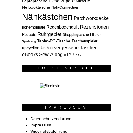
lillesol & pelle
Laptoptasche
Museum
Netbooktasche
Näh-Connection
Nähkästchen
Patchworkdecke
Rezensionen
Regenbogenquilt
portemonnaie
Ruhrgebiet
Rezepte
Shoppingtasche Lillesol
Tablet-PC-Tasche
Taschenspieler
Spielzeug
vergessene Taschen-
upcycling
Urshult
eBooks Sew-Along
vTeBSA
FOLGE MIR AUF
IMPRESSUM
Datenschutzerklärung
Impressum
Widerrufsbelehrung