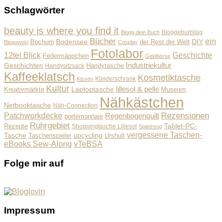
Schlagwörter
beauty is where you find it
Bloggeburtstag
Blogg dein Buch
Bücher
ein
Bodensee
der Rest der Welt
DIY
Bochum
Blogowski
Cosplay
Fotolabor
Geschichte
12tel Blick
Federmäppchen
Geldbörse
Industriekultur
Geschichten
Handysitzsack
Handytasche
Kaffeeklatsch
Kosmetiktasche
Kleiderschrank
Kissen
Kultur
lillesol & pelle
Laptoptasche
Museum
Kreativmärkte
Nähkästchen
Netbooktasche
Näh-Connection
Rezensionen
Patchworkdecke
Regenbogenquilt
portemonnaie
Ruhrgebiet
Tablet-PC-
Rezepte
Shoppingtasche Lillesol
Spielzeug
vergessene Taschen-
Tasche
upcycling
Taschenspieler
Urshult
eBooks Sew-Along
vTeBSA
Folge mir auf
Impressum