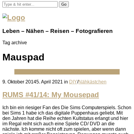
Go
Leben – Nähen – Reisen – Fotografieren
Tag archive
Mauspad
Posted
9. Oktober 2014
5. April 2021
in
DIY
/
Nähkästchen
on
RUMS #41/14: My Mousepad
Ich bin ein riesiger Fan des Die Sims Computerspiels. Schon
bei Sims 1 habe ich das digitale Puppenhaus geliebt. Mit
den Jahren hat die Reihe echten Kultstatus erlangt und hier
im Regal reiht sich auch eine Spiele CD/ DVD an die
nächste. Ich komme nicht oft zum spielen, aber wenn dann