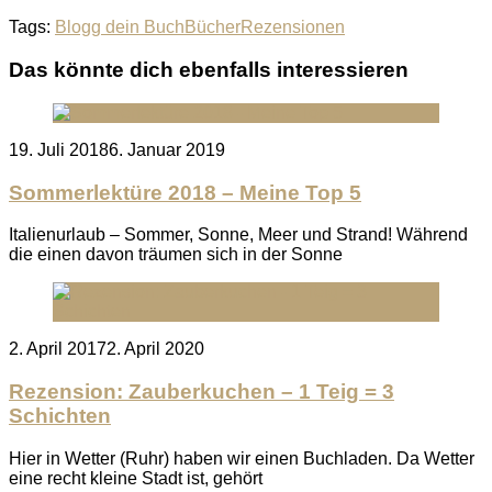
Tags:
Blogg dein Buch
Bücher
Rezensionen
Das könnte dich ebenfalls interessieren
Posted
19. Juli 2018
6. Januar 2019
on
Sommerlektüre 2018 – Meine Top 5
Italienurlaub – Sommer, Sonne, Meer und Strand! Während
die einen davon träumen sich in der Sonne
Posted
2. April 2017
2. April 2020
on
Rezension: Zauberkuchen – 1 Teig = 3
Schichten
Hier in Wetter (Ruhr) haben wir einen Buchladen. Da Wetter
eine recht kleine Stadt ist, gehört