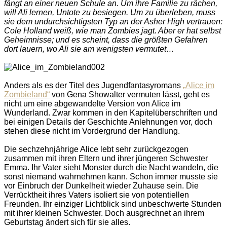
fängt an einer neuen Schule an. Um ihre Familie zu rächen,
will Ali lernen, Untote zu besiegen. Um zu überleben, muss
sie dem undurchsichtigsten Typ an der Asher High vertrauen:
Cole Holland weiß, wie man Zombies jagt. Aber er hat selbst
Geheimnisse; und es scheint, dass die größten Gefahren
dort lauern, wo Ali sie am wenigsten vermutet…
Anders als es der Titel des Jugendfantasyromans
„Alice im
Zombieland“
von Gena Showalter vermuten lässt, geht es
nicht um eine abgewandelte Version von Alice im
Wunderland. Zwar kommen in den Kapitelüberschriften und
bei einigen Details der Geschichte Anlehnungen vor, doch
stehen diese nicht im Vordergrund der Handlung.
Die sechzehnjährige Alice lebt sehr zurückgezogen
zusammen mit ihren Eltern und ihrer jüngeren Schwester
Emma. Ihr Vater sieht Monster durch die Nacht wandeln, die
sonst niemand wahrnehmen kann. Schon immer musste sie
vor Einbruch der Dunkelheit wieder Zuhause sein. Die
Verrücktheit ihres Vaters isoliert sie von potentiellen
Freunden. Ihr einziger Lichtblick sind unbeschwerte Stunden
mit ihrer kleinen Schwester. Doch ausgrechnet an ihrem
Geburtstag ändert sich für sie alles.