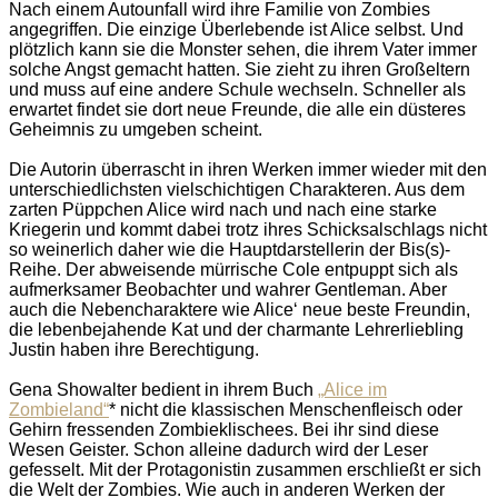
Nach einem Autounfall wird ihre Familie von Zombies
angegriffen. Die einzige Überlebende ist Alice selbst. Und
plötzlich kann sie die Monster sehen, die ihrem Vater immer
solche Angst gemacht hatten. Sie zieht zu ihren Großeltern
und muss auf eine andere Schule wechseln. Schneller als
erwartet findet sie dort neue Freunde, die alle ein düsteres
Geheimnis zu umgeben scheint.
Die Autorin überrascht in ihren Werken immer wieder mit den
unterschiedlichsten vielschichtigen Charakteren. Aus dem
zarten Püppchen Alice wird nach und nach eine starke
Kriegerin und kommt dabei trotz ihres Schicksalschlags nicht
so weinerlich daher wie die Hauptdarstellerin der Bis(s)-
Reihe. Der abweisende mürrische Cole entpuppt sich als
aufmerksamer Beobachter und wahrer Gentleman. Aber
auch die Nebencharaktere wie Alice‘ neue beste Freundin,
die lebenbejahende Kat und der charmante Lehrerliebling
Justin haben ihre Berechtigung.
Gena Showalter bedient in ihrem Buch
„Alice im
Zombieland“
* nicht die klassischen Menschenfleisch oder
Gehirn fressenden Zombieklischees. Bei ihr sind diese
Wesen Geister. Schon alleine dadurch wird der Leser
gefesselt. Mit der Protagonistin zusammen erschließt er sich
die Welt der Zombies. Wie auch in anderen Werken der