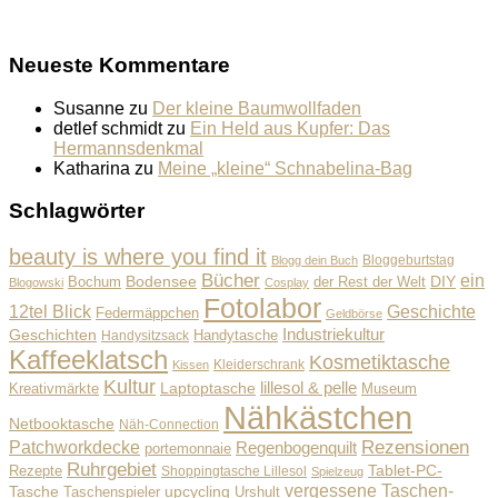
Neueste Kommentare
Susanne
zu
Der kleine Baumwollfaden
detlef schmidt
zu
Ein Held aus Kupfer: Das
Hermannsdenkmal
Katharina
zu
Meine „kleine“ Schnabelina-Bag
Schlagwörter
beauty is where you find it
Bloggeburtstag
Blogg dein Buch
Bücher
ein
Bodensee
der Rest der Welt
DIY
Bochum
Blogowski
Cosplay
Fotolabor
Geschichte
12tel Blick
Federmäppchen
Geldbörse
Industriekultur
Geschichten
Handysitzsack
Handytasche
Kaffeeklatsch
Kosmetiktasche
Kleiderschrank
Kissen
Kultur
lillesol & pelle
Laptoptasche
Museum
Kreativmärkte
Nähkästchen
Netbooktasche
Näh-Connection
Rezensionen
Patchworkdecke
Regenbogenquilt
portemonnaie
Ruhrgebiet
Tablet-PC-
Rezepte
Shoppingtasche Lillesol
Spielzeug
vergessene Taschen-
Tasche
upcycling
Taschenspieler
Urshult