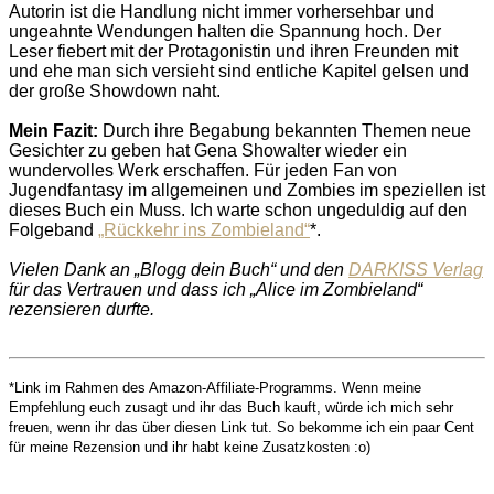
Autorin ist die Handlung nicht immer vorhersehbar und
ungeahnte Wendungen halten die Spannung hoch. Der
Leser fiebert mit der Protagonistin und ihren Freunden mit
und ehe man sich versieht sind entliche Kapitel gelsen und
der große Showdown naht.
Mein Fazit:
Durch ihre Begabung bekannten Themen neue
Gesichter zu geben hat Gena Showalter wieder ein
wundervolles Werk erschaffen. Für jeden Fan von
Jugendfantasy im allgemeinen und Zombies im speziellen ist
dieses Buch ein Muss. Ich warte schon ungeduldig auf den
Folgeband
„Rückkehr ins Zombieland“
*.
Vielen Dank an „Blogg dein Buch“ und den
DARKISS Verlag
für das Vertrauen und dass ich „Alice im Zombieland“
rezensieren durfte.
*Link im Rahmen des Amazon-Affiliate-Programms. Wenn meine
Empfehlung euch zusagt und ihr das Buch kauft, würde ich mich sehr
freuen, wenn ihr das über diesen Link tut. So bekomme ich ein paar Cent
für meine Rezension und ihr habt keine Zusatzkosten :o)