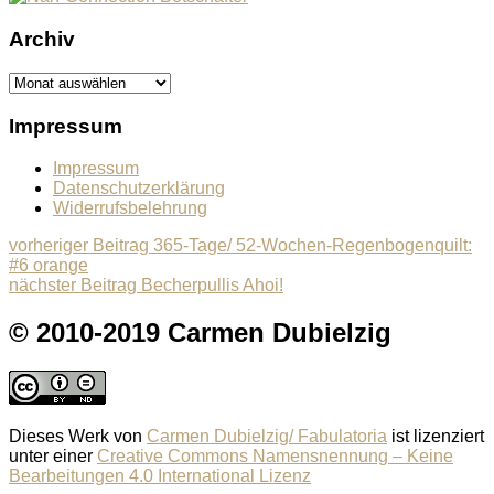
Archiv
Archiv
Impressum
Impressum
Datenschutzerklärung
Widerrufsbelehrung
Beitragsnavigation
Previous
vorheriger Beitrag
365-Tage/ 52-Wochen-Regenbogenquilt:
post:
#6 orange
Next
nächster Beitrag
Becherpullis Ahoi!
post:
© 2010-2019 Carmen Dubielzig
Dieses Werk von
Carmen Dubielzig/ Fabulatoria
ist lizenziert
unter einer
Creative Commons Namensnennung – Keine
Bearbeitungen 4.0 International Lizenz