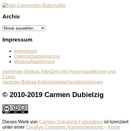
Archiv
Archiv
Impressum
Impressum
Datenschutzerklärung
Widerrufsbelehrung
Beitragsnavigation
Previous
vorheriger Beitrag
AllesDrin mit Herzensäpfelchen und
post:
Comic
Next
nächster Beitrag
Kokeshipüppchenglücksbringer
post:
© 2010-2019 Carmen Dubielzig
Dieses Werk von
Carmen Dubielzig/ Fabulatoria
ist lizenziert
unter einer
Creative Commons Namensnennung – Keine