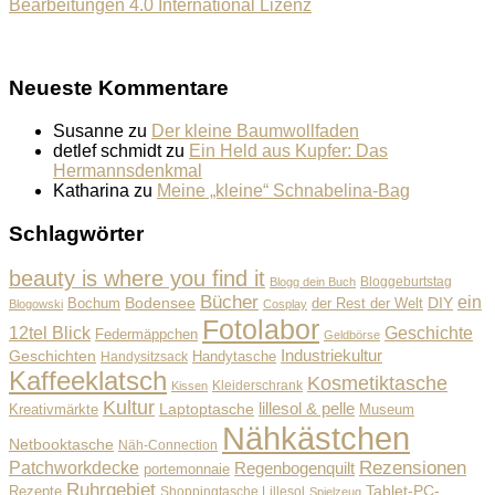
Bearbeitungen 4.0 International Lizenz
Neueste Kommentare
Susanne
zu
Der kleine Baumwollfaden
detlef schmidt
zu
Ein Held aus Kupfer: Das
Hermannsdenkmal
Katharina
zu
Meine „kleine“ Schnabelina-Bag
Schlagwörter
beauty is where you find it
Bloggeburtstag
Blogg dein Buch
Bücher
ein
Bodensee
der Rest der Welt
DIY
Bochum
Blogowski
Cosplay
Fotolabor
Geschichte
12tel Blick
Federmäppchen
Geldbörse
Industriekultur
Geschichten
Handysitzsack
Handytasche
Kaffeeklatsch
Kosmetiktasche
Kleiderschrank
Kissen
Kultur
lillesol & pelle
Laptoptasche
Museum
Kreativmärkte
Nähkästchen
Netbooktasche
Näh-Connection
Rezensionen
Patchworkdecke
Regenbogenquilt
portemonnaie
Ruhrgebiet
Tablet-PC-
Rezepte
Shoppingtasche Lillesol
Spielzeug