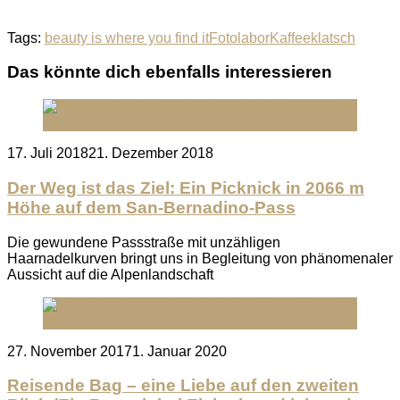
Tags:
beauty is where you find it
Fotolabor
Kaffeeklatsch
Das könnte dich ebenfalls interessieren
Posted
17. Juli 2018
21. Dezember 2018
on
Der Weg ist das Ziel: Ein Picknick in 2066 m
Höhe auf dem San-Bernadino-Pass
Die gewundene Passstraße mit unzähligen
Haarnadelkurven bringt uns in Begleitung von phänomenaler
Aussicht auf die Alpenlandschaft
Posted
27. November 2017
1. Januar 2020
on
Reisende Bag – eine Liebe auf den zweiten