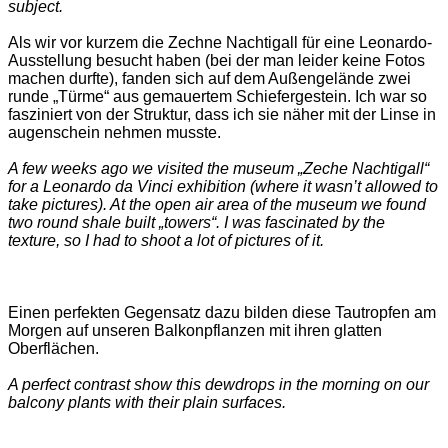
subject.
Als wir vor kurzem die Zechne Nachtigall für eine Leonardo-
Ausstellung besucht haben (bei der man leider keine Fotos
machen durfte), fanden sich auf dem Außengelände zwei
runde „Türme“ aus gemauertem Schiefergestein. Ich war so
fasziniert von der Struktur, dass ich sie näher mit der Linse in
augenschein nehmen musste.
A few weeks ago we visited the museum „Zeche Nachtigall“
for a Leonardo da Vinci exhibition (where it wasn’t allowed to
take pictures). At the open air area of the museum we found
two round shale built „towers“. I was fascinated by the
texture, so I had to shoot a lot of pictures of it.
Einen perfekten Gegensatz dazu bilden diese Tautropfen am
Morgen auf unseren Balkonpflanzen mit ihren glatten
Oberflächen.
A perfect contrast show this dewdrops in the morning on our
balcony plants with their plain surfaces.