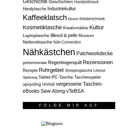
Geschichte
Geschichten
Handysitzsack
Industriekultur
Handytasche
Kaffeeklatsch
Kleiderschrank
Kissen
Kosmetiktasche
Kultur
Kreativmärkte
lillesol & pelle
Laptoptasche
Museum
Netbooktasche
Näh-Connection
Nähkästchen
Patchworkdecke
Rezensionen
Regenbogenquilt
portemonnaie
Ruhrgebiet
Rezepte
Shoppingtasche Lillesol
Tablet-PC-Tasche
Taschenspieler
Spielzeug
vergessene Taschen-
upcycling
Urshult
eBooks Sew-Along
vTeBSA
FOLGE MIR AUF