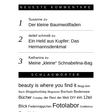
NEUESTE KOMMENTARE
Susanne
zu
Der kleine Baumwollfaden
detlef schmidt
zu
Ein Held aus Kupfer: Das
Hermannsdenkmal
Katharina
zu
Meine „kleine“ Schnabelina-Bag
SCHLAGWÖRTER
beauty is where you find it
Blogg dein
Bodensee
Bloggeburtstag
Bochum
Buch
Blogowski
Bücher
ein 12tel
der Rest der Welt
DIY
Cosplay
Fotolabor
Blick
Federmäppchen
Geldbörse