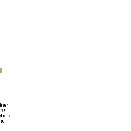
iner
anz
beiter
ind