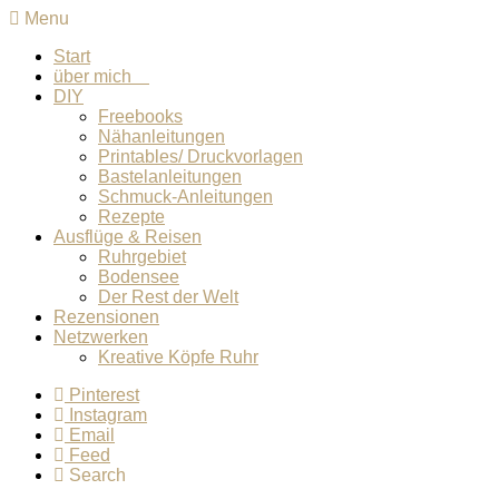
Menu
Start
über mich
DIY
Freebooks
Nähanleitungen
Printables/ Druckvorlagen
Bastelanleitungen
Schmuck-Anleitungen
Rezepte
Ausflüge & Reisen
Ruhrgebiet
Bodensee
Der Rest der Welt
Rezensionen
Netzwerken
Kreative Köpfe Ruhr
Pinterest
Instagram
Email
Feed
Search