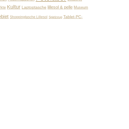
Kultur
lillesol & pelle
Laptoptasche
Museum
rkte
biet
Tablet-PC-
Shoppingtasche Lillesol
Spielzeug