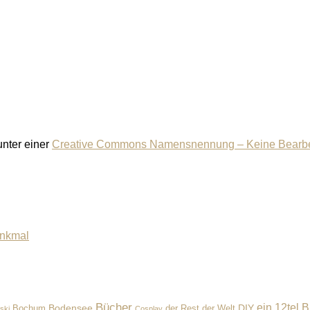
 unter einer
Creative Commons Namensnennung – Keine Bearbeit
enkmal
Bücher
ein 12tel B
Bodensee
der Rest der Welt
DIY
Bochum
ski
Cosplay