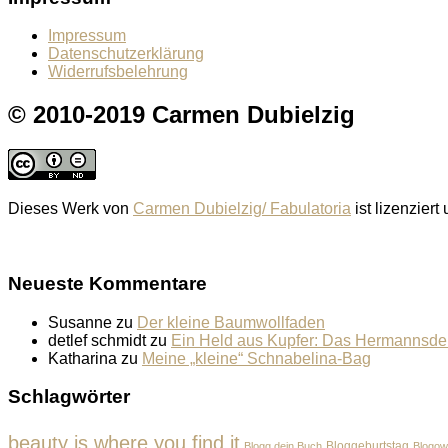
Impressum
Datenschutzerklärung
Widerrufsbelehrung
© 2010-2019 Carmen Dubielzig
Dieses Werk von
Carmen Dubielzig/ Fabulatoria
ist lizenziert
Neueste Kommentare
Susanne
zu
Der kleine Baumwollfaden
detlef schmidt
zu
Ein Held aus Kupfer: Das Hermannsd
Katharina
zu
Meine „kleine“ Schnabelina-Bag
Schlagwörter
beauty is where you find it
Bloggeburtstag
Blogg dein Buch
Blogow