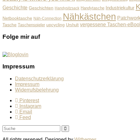
K
Geschichte
Industriekultur
Geschichten
Handysitzsack
Handytasche
Nähkästchen
Patchwor
Netbooktasche
Näh-Connection
vergessene Taschen-eBoo
Tasche
upcycling
Taschenspieler
Urshult
Folge mir auf
Impressum
Datenschutzerklärung
Impressum
Widerrufsbelehrung
Pinterest
Instagram
Email
Feed
All rights reserved. Designed by
Withemes