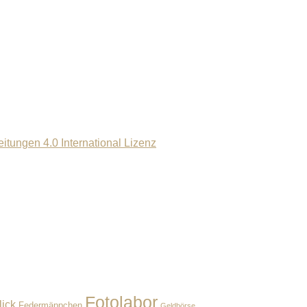
ungen 4.0 International Lizenz
Fotolabor
lick
Federmäppchen
Geldbörse