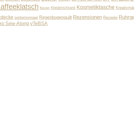
affeeklatsch
Kosmetiktasche
Kleiderschrank
Kreativmä
Kissen
Rezensionen
Ruhrge
kdecke
Regenbogenquilt
Rezepte
portemonnaie
ks Sew-Along
vTeBSA