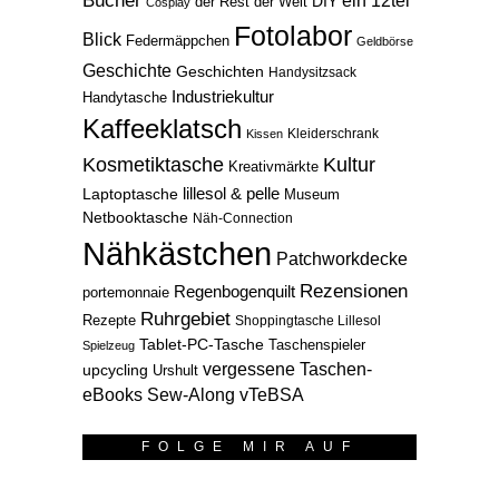
Bücher
ein 12tel
der Rest der Welt
DIY
Cosplay
Fotolabor
Blick
Federmäppchen
Geldbörse
Geschichte
Geschichten
Handysitzsack
Industriekultur
Handytasche
Kaffeeklatsch
Kleiderschrank
Kissen
Kosmetiktasche
Kultur
Kreativmärkte
lillesol & pelle
Laptoptasche
Museum
Netbooktasche
Näh-Connection
Nähkästchen
Patchworkdecke
Rezensionen
Regenbogenquilt
portemonnaie
Ruhrgebiet
Rezepte
Shoppingtasche Lillesol
Tablet-PC-Tasche
Taschenspieler
Spielzeug
vergessene Taschen-
upcycling
Urshult
eBooks Sew-Along
vTeBSA
FOLGE MIR AUF