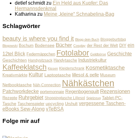
detlef schmidt
zu
Ein Held aus Kupfer: Das
Hermannsdenkmal
Katharina
zu
Meine „kleine“ Schnabelina-Bag
Schlagwörter
beauty is where you find it
Bloggeburtstag
Blogg dein Buch
Bücher
ein
Bodensee
der Rest der Welt
DIY
Bochum
Blogowski
Cosplay
Fotolabor
Geschichte
12tel Blick
Federmäppchen
Geldbörse
Industriekultur
Geschichten
Handysitzsack
Handytasche
Kaffeeklatsch
Kosmetiktasche
Kleiderschrank
Kissen
Kultur
lillesol & pelle
Laptoptasche
Museum
Kreativmärkte
Nähkästchen
Netbooktasche
Näh-Connection
Rezensionen
Patchworkdecke
Regenbogenquilt
portemonnaie
Ruhrgebiet
Tablet-PC-
Rezepte
Shoppingtasche Lillesol
Spielzeug
vergessene Taschen-
Tasche
upcycling
Taschenspieler
Urshult
eBooks Sew-Along
vTeBSA
Folge mir auf