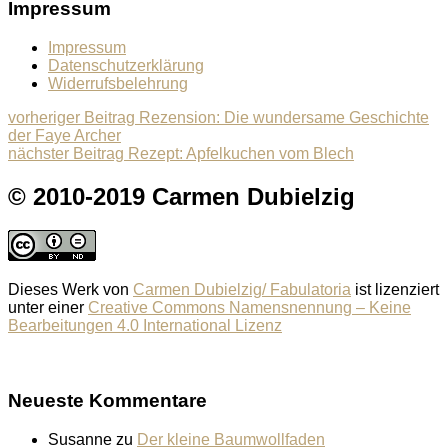
Impressum
Impressum
Datenschutzerklärung
Widerrufsbelehrung
Beitragsnavigation
Previous
vorheriger Beitrag
Rezension: Die wundersame Geschichte
post:
der Faye Archer
Next
nächster Beitrag
Rezept: Apfelkuchen vom Blech
post:
© 2010-2019 Carmen Dubielzig
Dieses Werk von
Carmen Dubielzig/ Fabulatoria
ist lizenziert
unter einer
Creative Commons Namensnennung – Keine
Bearbeitungen 4.0 International Lizenz
Neueste Kommentare
Susanne
zu
Der kleine Baumwollfaden