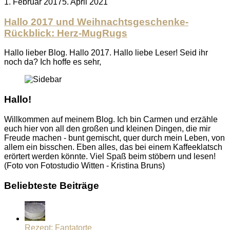
Posted
1. Februar 2017
5. April 2021
on
Hallo 2017 und Weihnachtsgeschenke-
Rückblick: Herz-MugRugs
Hallo lieber Blog. Hallo 2017. Hallo liebe Leser! Seid ihr
noch da? Ich hoffe es sehr,
Hallo!
Willkommen auf meinem Blog. Ich bin Carmen und erzähle
euch hier von all den großen und kleinen Dingen, die mir
Freude machen - bunt gemischt, quer durch mein Leben, von
allem ein bisschen. Eben alles, das bei einem Kaffeeklatsch
erörtert werden könnte. Viel Spaß beim stöbern und lesen!
(Foto von Fotostudio Witten - Kristina Bruns)
Beliebteste Beiträge
Rezept: Fantatorte