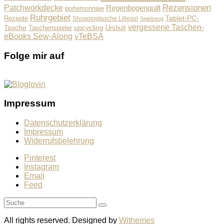
Rezensionen
Patchworkdecke
Regenbogenquilt
portemonnaie
Ruhrgebiet
Tablet-PC-
Rezepte
Shoppingtasche Lillesol
Spielzeug
vergessene Taschen-
Tasche
upcycling
Taschenspieler
Urshult
eBooks Sew-Along
vTeBSA
Folge mir auf
Impressum
Datenschutzerklärung
Impressum
Widerrufsbelehrung
Pinterest
Instagram
Email
Feed
All rights reserved. Designed by
Withemes