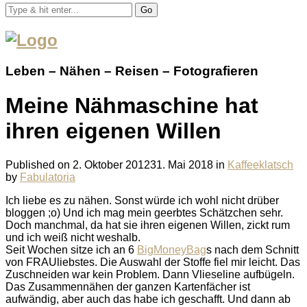
Go
Leben – Nähen – Reisen – Fotografieren
Meine Nähmaschine hat
ihren eigenen Willen
Published on
2. Oktober 2012
31. Mai 2018
in
Kaffeeklatsch
by
Fabulatoria
Ich liebe es zu nähen. Sonst würde ich wohl nicht drüber
bloggen ;o) Und ich mag mein geerbtes Schätzchen sehr.
Doch manchmal, da hat sie ihren eigenen Willen, zickt rum
und ich weiß nicht weshalb.
Seit Wochen sitze ich an 6
BigMoneyBag
s nach dem Schnitt
von FRAUliebstes. Die Auswahl der Stoffe fiel mir leicht. Das
Zuschneiden war kein Problem. Dann Vlieseline aufbügeln.
Das Zusammennähen der ganzen Kartenfächer ist
aufwändig, aber auch das habe ich geschafft. Und dann ab