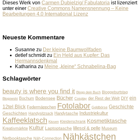
Dieses Werk von
Carmen Dubielzig/ Fabulatoria
ist lizenziert
unter einer
Creative Commons Namensnennung – Keine
Bearbeitungen 4.0 International Lizenz
Neueste Kommentare
Susanne
zu
Der kleine Baumwollfaden
detlef schmidt
zu
Ein Held aus Kupfer: Das
Hermannsdenkmal
Katharina
zu
Meine „kleine“ Schnabelina-Bag
Schlagwörter
beauty is where you find it
Bloggeburtstag
Blogg dein Buch
Bücher
ein
Bodensee
der Rest der Welt
DIY
Bochum
Blogowski
Cosplay
Fotolabor
Geschichte
12tel Blick
Federmäppchen
Geldbörse
Industriekultur
Geschichten
Handysitzsack
Handytasche
Kaffeeklatsch
Kosmetiktasche
Kleiderschrank
Kissen
Kultur
lillesol & pelle
Laptoptasche
Museum
Kreativmärkte
Nähkästchen
Netbooktasche
Näh-Connection