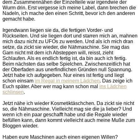
dem Zusammennähen der Einzelteile war irgendwie der
Wurm drin. Erst vergesse ich meine Label, dann brechen die
Nadeln, ich mache den einen Schritt, bevor ich den anderen
gemacht habe.
Irgendwann liegen sie da, die fertigen Vorder- und
Rückseiten. Und sie liegen dort und starren mich an, mahnen
mich dazu nicht zu UFOs zu werden. Und als ich mich dran
setze, da zickt sie wieder, die Nähmaschine. Sie mag das
Garn nicht mit dem ich Absteppen will, reisst, zieht
Schlaufen. Als es endlich fertig ist, da bin auch ich fertig.
Beim nächsten das selbe Spielchen. Zwischenzeitlich hat
der Oberfaden aus unerfindlichen Gründen null Spannung.
Jetzt habe ich aufgegeben. Nur eines ist fertig und liegt
schon einsam
im Regal in meinem Lädchen
. Das zeige ich
Euch später. Aber wer mag kann schon mal
ins Lädchen
schlinsen
.
Jetzt nähe ich wieder Kosmetiktäschchen. Da zickt sie nicht
so, die Nähmaschine. Vielleicht mag sie die ja lieber? Und
wenn ich ein paar geschafft habe und die Regale wieder
befüllen kann, dann kommt vielleicht auch meine Muße zum
Bloggen wieder.
Haben eure Maschinen auch einen eigenen Willen?