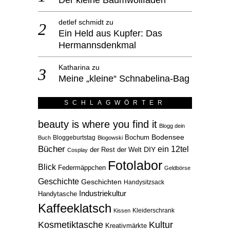
detlef schmidt
zu
Ein Held aus Kupfer: Das
Hermannsdenkmal
Katharina
zu
Meine „kleine“ Schnabelina-Bag
SCHLAGWÖRTER
beauty is where you find it
Blogg dein
Bodensee
Bloggeburtstag
Bochum
Buch
Blogowski
Bücher
ein 12tel
der Rest der Welt
DIY
Cosplay
Fotolabor
Blick
Federmäppchen
Geldbörse
Geschichte
Geschichten
Handysitzsack
Industriekultur
Handytasche
Kaffeeklatsch
Kleiderschrank
Kissen
Kosmetiktasche
Kultur
Kreativmärkte