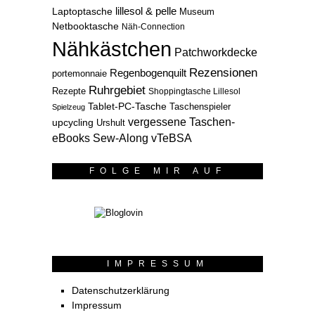
lillesol & pelle
Laptoptasche
Museum
Netbooktasche
Näh-Connection
Nähkästchen
Patchworkdecke
Rezensionen
Regenbogenquilt
portemonnaie
Ruhrgebiet
Rezepte
Shoppingtasche Lillesol
Tablet-PC-Tasche
Taschenspieler
Spielzeug
vergessene Taschen-
upcycling
Urshult
eBooks Sew-Along
vTeBSA
FOLGE MIR AUF
IMPRESSUM
Datenschutzerklärung
Impressum