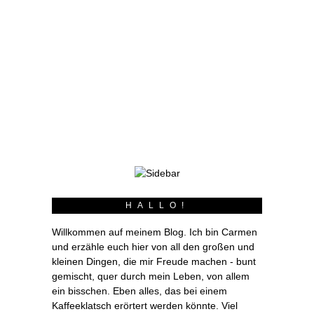
Es heißt fürs Taschen nähen benötige man
vor allem Geduld. Für mich war das nie so,
andernfalls wäre nähen nicht zu meinem
Hobby, meiner Leidenschaft und zum Beruf
geworden. Mir verlangt das nähen von Kleidung
viel mehr Geduld ab. Mit dehnbaren Stoffen stehe
ich ein bisschen auf Kriegsfuß. Doch in beiden
Fällen verzeiht das Ergebnis jede vorherige
Mühe.
weiterlesen
HALLO!
Willkommen auf meinem Blog. Ich bin Carmen
und erzähle euch hier von all den großen und
kleinen Dingen, die mir Freude machen - bunt
gemischt, quer durch mein Leben, von allem
ein bisschen. Eben alles, das bei einem
Kaffeeklatsch erörtert werden könnte. Viel