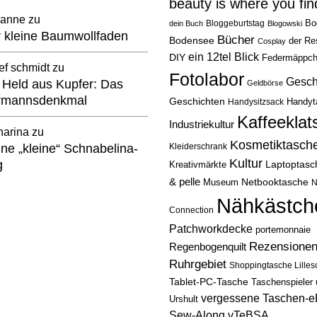
beauty is where you find
anne
zu
Bloggeburtstag
Bo
dein Buch
Blogowski
 kleine Baumwollfaden
Bücher
Bodensee
der Re
Cosplay
ein 12tel Blick
DIY
Federmäppc
ef schmidt
zu
Fotolabor
Gesch
 Held aus Kupfer: Das
Geldbörse
rmannsdenkmal
Geschichten
Handysitzsack
Handyt
Kaffeeklat
Industriekultur
harina
zu
Kosmetiktasch
ne „kleine“ Schnabelina-
Kleiderschrank
Kultur
g
Laptoptasc
Kreativmärkte
& pelle
Netbooktasche
Museum
N
Nähkästch
Connection
Patchworkdecke
portemonnaie
Rezensione
Regenbogenquilt
Ruhrgebiet
Shoppingtasche Lilles
Tablet-PC-Tasche
Taschenspieler
vergessene Taschen-
Urshult
Sew-Along
vTeBSA