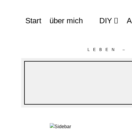
Start
über mich
DIY
A
LEBEN –