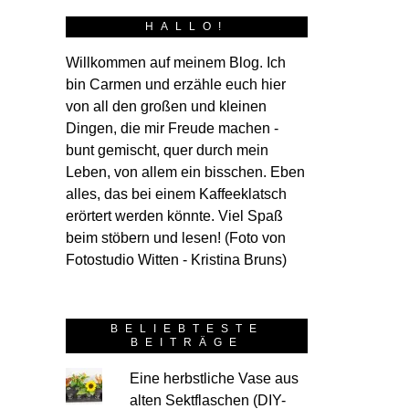
POSTED
1. SEPTEMBE
HALLO!
ON
#vTe
Willkommen auf meinem Blog. Ich
bin Carmen und erzähle euch hier
von all den großen und kleinen
Go’nJo* ist ein so süßes Täschlein. Ich bin ganz hin und weg. Ich habe mein Herz an diesen Schnitt verloren. Klein aber fein, schöne
Linie
Dingen, die mir Freude machen -
Worte
bunt gemischt, quer durch mein
nachvollzieh
Leben, von allem ein bisschen. Eben
;o) Go’nJo f
alles, das bei einem Kaffeeklatsch
Go’nJo hatt
erörtert werden könnte. Viel Spaß
beim stöbern und lesen! (Foto von
Fotostudio Witten - Kristina Bruns)
BELIEBTESTE
BEITRÄGE
Eine herbstliche Vase aus
alten Sektflaschen (DIY-