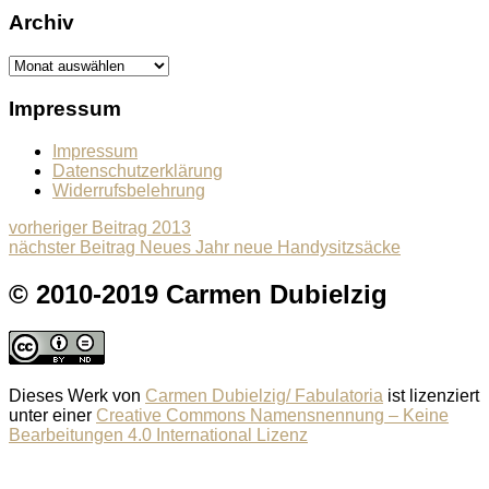
Archiv
Archiv
Impressum
Impressum
Datenschutzerklärung
Widerrufsbelehrung
Beitragsnavigation
Previous
vorheriger Beitrag
2013
Next
post:
nächster Beitrag
Neues Jahr neue Handysitzsäcke
post:
© 2010-2019 Carmen Dubielzig
Dieses Werk von
Carmen Dubielzig/ Fabulatoria
ist lizenziert
unter einer
Creative Commons Namensnennung – Keine
Bearbeitungen 4.0 International Lizenz