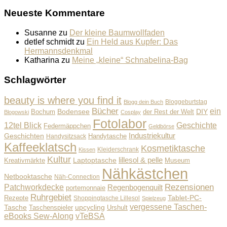
Neueste Kommentare
Susanne
zu
Der kleine Baumwollfaden
detlef schmidt
zu
Ein Held aus Kupfer: Das
Hermannsdenkmal
Katharina
zu
Meine „kleine“ Schnabelina-Bag
Schlagwörter
beauty is where you find it
Bloggeburtstag
Blogg dein Buch
Bücher
ein
Bodensee
der Rest der Welt
DIY
Bochum
Blogowski
Cosplay
Fotolabor
Geschichte
12tel Blick
Federmäppchen
Geldbörse
Industriekultur
Geschichten
Handysitzsack
Handytasche
Kaffeeklatsch
Kosmetiktasche
Kleiderschrank
Kissen
Kultur
lillesol & pelle
Laptoptasche
Museum
Kreativmärkte
Nähkästchen
Netbooktasche
Näh-Connection
Rezensionen
Patchworkdecke
Regenbogenquilt
portemonnaie
Ruhrgebiet
Tablet-PC-
Rezepte
Shoppingtasche Lillesol
Spielzeug
vergessene Taschen-
Tasche
upcycling
Taschenspieler
Urshult
eBooks Sew-Along
vTeBSA