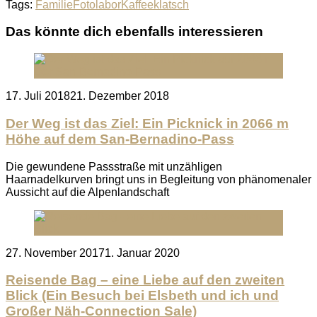
Tags:
Familie
Fotolabor
Kaffeeklatsch
Das könnte dich ebenfalls interessieren
Posted
17. Juli 2018
21. Dezember 2018
on
Der Weg ist das Ziel: Ein Picknick in 2066 m
Höhe auf dem San-Bernadino-Pass
Die gewundene Passstraße mit unzähligen
Haarnadelkurven bringt uns in Begleitung von phänomenaler
Aussicht auf die Alpenlandschaft
Posted
27. November 2017
1. Januar 2020
on
Reisende Bag – eine Liebe auf den zweiten
Blick (Ein Besuch bei Elsbeth und ich und
Großer Näh-Connection Sale)