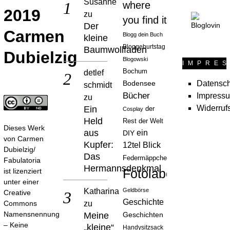
Susanne
where
2019
zu
you find it
Der
Carmen
Blogg dein Buch
kleine
Bloggeburtstag
Baumwollfaden
Dubielzig
Blogowski
IMPRE
Bochum
detlef
Datensch
Bodensee
schmidt
Bücher
Impress
zu
Widerruf
Ein
der
Cosplay
Held
Rest der Welt
Dieses Werk
aus
ein
DIY
von
Carmen
Kupfer:
12tel Blick
Dubielzig/
Das
Federmäppchen
Fabulatoria
Hermannsdenkmal
Fotolabor
ist lizenziert
unter einer
Katharina
Geldbörse
Creative
Geschichte
zu
Commons
Namensnennung
Meine
Geschichten
– Keine
„kleine“
Handysitzsack