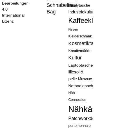
Bearbeitungen
Schnabelina-
Handytasche
4.0
Bag
Industriekultur
International
Kaffeeklatsch
Lizenz
Kissen
Kleiderschrank
Kosmetiktasche
Kreativmärkte
Kultur
Laptoptasche
lillesol &
pelle
Museum
Netbooktasche
Näh-
Connection
Nähkästchen
Patchworkdecke
portemonnaie