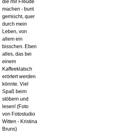
die mir Freude
37 cm. Die Hänkel habe ich allerdings der
Originallänge angepasst, damit sie auch noch
machen - bunt
über den Arm passen und man die Tasche
gemischt, quer
über der Schulter tragen kann. Den
durch mein
Innenstoff hatte die Kundin passend
Leben, von
ausgewählt und ich habe noch eine
allem ein
Sicherheitstasche Innen hinzugefügt. Aus
bisschen. Eben
derselben Stoffauswahl bestellte…
alles, das bei
weiterlesen
einem
Kaffeeklatsch
POSTED
POSTED
15. OKTOBER 2011
15. MAI 2011
27.
erörtert werden
ON
ON
NÄHKÄSTCHEN
NÄHKÄSTCHEN
JULI
könnte. Viel
Handytasche
Pour
2015
Spaß beim
mit
Mademoi
stöbern und
lesen! (Foto
Noten
ein
von Fotostudio
Witten - Kristina
Täschch
Bruns)
Eine Kundin
fürs