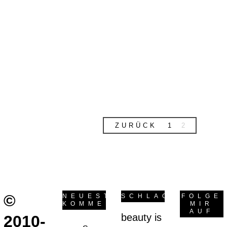
Ergebnis perfekt.
Das tollste daran ist,
dass sie zu der
Isabella passt, die
gerade
zugeschnitten auf
meinem Nähtisch
liegt.
weiterlesen
ZURÜCK
1
2
©
NEUESTE
SCHLAGWÖRTER
FOLGE
KOMMENTARE
MIR
AUF
beauty is
2010-