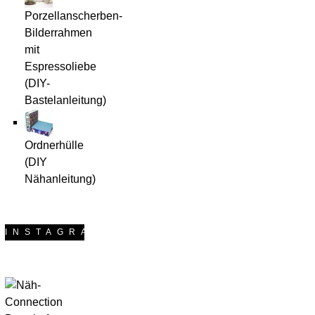
kleine
Miss
Porzellanscherben-
Frollein
braucht
Bilderrahmen
mit
eine
Espressoliebe
Und noch ein
(DIY-
Handyta
Täschchen
Bastelanleitung)
für meine
kleine Schwester,
Das ist meine
die Kitsch ebenso
Ordnerhülle
erste
mag wie ich.
(DIY
weiterlesen
Auftragsarbeit.
Nähanleitung)
Einer Kommilitonin
hat meine
Handytasche so gut
INSTAGRAM
gefallen, dass sie
eine bei mir in
Auftrag gegeben
hat. Jetzt bleibt nur
noch abzuwarten,
ob sie auch ihrem