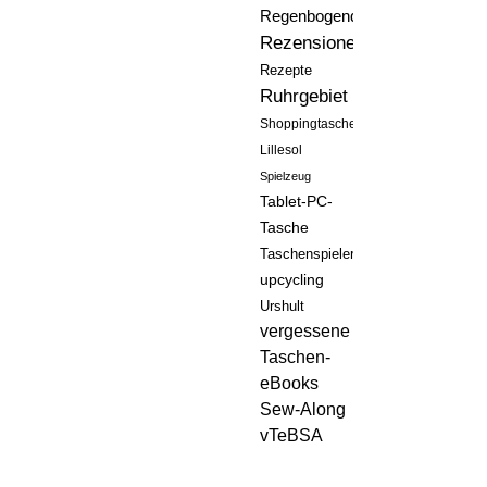
Regenbogenquilt
Rezensionen
Rezepte
Ruhrgebiet
Shoppingtasche
Lillesol
Spielzeug
Tablet-PC-
Tasche
Taschenspieler
upcycling
Urshult
vergessene
Taschen-
eBooks
Sew-Along
vTeBSA